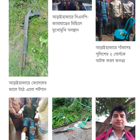
আড়াইহাজারে বিএনপি-
জামায়াতের মিছিলে
মুখোমুখি অবস্থান
আড়াইহাজারে গাঁজাসহ
পুলিশের ২ সোর্সকে
আটক করল জনতা
আড়াইহাজারে জেলেদের
জালে উঠে এলো শর্টগান