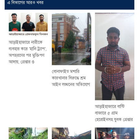
এ বিভাগের আরও খবর
আড়াইহাজারে নারীকে
ব্যবহার করে ‘হানি ট্র্যাপ’,
অপহরণের পর মুক্তিপণ
আদায়, গ্রেপ্তার ৩
বোনাফাইড মশারি
কারখানার বিরুদ্ধে শ্রম
আইন লঙ্ঘনের অভিযোগ
আড়াইহাজারে বান্টি
বাজারে ৫ গ্রাম
হেরোইনসহ যুবক গ্রেপ্তার