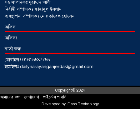
সহ সম্পাদকঃ মুহাম্মদ আলী
নির্বাহী সম্পাদকঃ ফাহাদুল ইসলাম
ব্যবস্থাপনা সম্পাদকঃ মোঃ তারেক হোসেন
অফিস
অফিসঃ
বার্তা কক্ষ
মোবাইলঃ 01615537755
আড়াইহাজারে জেলেদের জালে উঠে এলো
ইমেইলঃ dailynarayanganjerdak@gmail.com
শর্টগান
০৩ আগস্ট ২০২৬
Copyright © 2024
আমাদের কথা
!
যোগাযোগ
!
প্রাইভেসি পলিসি
Developed by:
Flash Technology