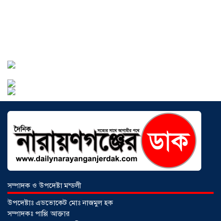
বাংলাদেশে এখন বিনিয়োগের বড় সম্ভাবনা,
উন্নয়নের অংশীদার হোন প্রবাসীরা —
মোহাম্মদ সাইফুল্লাহ্
০৫ আগস্ট ২০২৬
সোনারগাঁওয়ে ভয়াবহ লোডশেডিংয়ে
জনজীবন চরমভাবে বিপর্যস্ত
০৩ আগস্ট
২০২৬
আড়াইহাজারে বান্টি বাজারে ৫ গ্রাম
হেরোইনসহ যুবক গ্রেপ্তার
০৩ আগস্ট ২০২৬
সম্পাদক ও উপদেষ্টা মন্ডলী
উপদেষ্টাঃ এডভোকেট মোঃ নাজমুল হক
সম্পাদকঃ পাপ্পি আক্তার