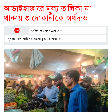
আড়াইহাজারে মূল্য তালিকা না
থাকায় ৩ দোকানীকে অর্থদন্ড
দৈনিক নারায়ণগঞ্জের ডাক
বুধবার, ২৩ অক্টোবর ২০২৪ | ৬:৪১ অপরাহ্ণ