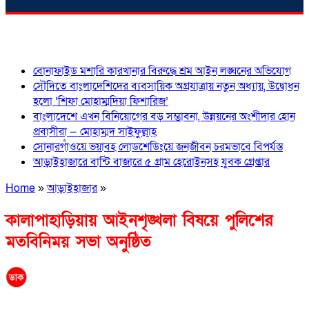
শিরোনাম
বোনাফাইড মশারি কারখানার বিরুদ্ধে শ্রম আইন লঙ্ঘনের অভিযোগ
সৌদিতে বাংলাদেশিদের ব্যবসায়িক অগ্রযাত্রায় নতুন অধ্যায়, উদ্বোধন
হলো ‘শিফা মোহাম্মদিয়া ফিশারিজ’
বাংলাদেশে এখন বিনিয়োগের বড় সম্ভাবনা, উন্নয়নের অংশীদার হোন
প্রবাসীরা — মোহাম্মদ সাইফুল্লাহ্
সোনারগাঁওয়ে ভয়াবহ লোডশেডিংয়ে জনজীবন চরমভাবে বিপর্যস্ত
আড়াইহাজারে বান্টি বাজারে ৫ গ্রাম হেরোইনসহ যুবক গ্রেপ্তার
Home
»
আড়াইহাজার
»
কালাপাহাড়িয়ায় আইনশৃঙ্খলা বিষয়ে পুলিশের
মতবিনিময় সভা অনুষ্ঠিত