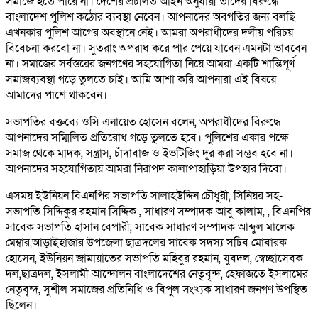
সমাজে হতে পারে না। দেশের প্রচলিত আইন অনুযায়ী তাদের বিরুদ্ধে
বাংলাদেশ পুলিশ কঠোর ব্যবস্থা নেবেন। আপনাদের অবগতির জন্য বলছি
এখনকার পুলিশ আগের অবস্থানে নেই। আমরা অপরাধীদের দলীয় পরিচয়
বিবেচনা করবো না। সুতরাং অপরাধ করে পার পেয়ে যাবেন এমনটা ভাববেন
না। সমাজের সর্বস্তরের জনগণের সহযোগিতা নিয়ে আমরা একটি শান্তিপূর্ণ
সমাজব্যবস্থা গড়ে তুলতে চাই। আমি আশা করি আপনারা এই বিষয়ে
আমাদের পাশে থাকবেন।
সভাপতির বক্তব্যে ওসি এনায়েত হোসেন বলেন, অপরাধীদের বিরুদ্ধে
আপনাদের সম্মিলিত প্রতিরোধ গড়ে তুলতে হবে। পুলিশের একার পক্ষে
সমাজ থেকে মাদক, সন্ত্রাস, চাঁদাবাজ ও ইভটিজিং দূর করা সম্ভব হবে না।
আপনাদের সহযোগিতায় আমরা নিরাপদ কালাপাহাড়িয়া উপহার দিবো।
এসময় ইউনিয়ন বিএনপির সভাপতি সালাহউদ্দিন চৌধুরী, সিনিয়র সহ-
সভাপতি সিদ্দিকুর রহমান সিদ্দিক , সাধারণ সম্পাদক আবু কালাম, , বিএনপির
সাবেক সভাপতি হাসান বেপারী, সাবেক সাধারণ সম্পাদক আব্দুল মালেক
মেম্বার,আড়াইহাজার উপজেলা ছাত্রদলের সাবেক সদস্য সচিব মোবারক
হোসেন, ইউনিয়ন জামায়াতের সভাপতি মহিবুর রহমান, যুবদল, স্বেচ্ছাসেবক
দল,ছাত্রদল, ইসলামী আন্দোলন বাংলাদেশের নেতৃবৃন্দ, হেফাজতে ইসলামের
নেতৃবৃন্দ, সুশীল সমাজের প্রতিনিধি ও বিপুল সংখ্যক সাধারণ জনগণ উপস্থিত
ছিলেন।