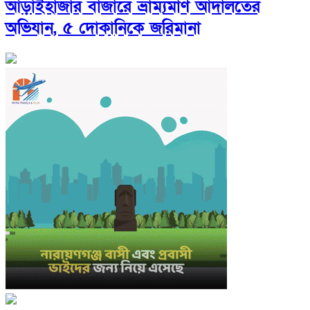
আড়াইহাজার বাজারে ভ্রাম্যমাণ আদালতের
অভিযান, ৫ দোকানিকে জরিমানা