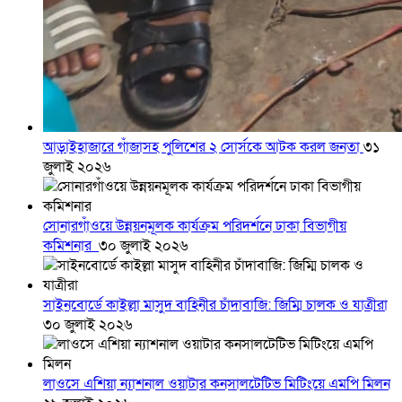
আড়াইহাজারে গাঁজাসহ পুলিশের ২ সোর্সকে আটক করল জনতা
৩১
জুলাই ২০২৬
সোনারগাঁওয়ে উন্নয়নমূলক কার্যক্রম পরিদর্শনে ঢাকা বিভাগীয়
কমিশনার
৩০ জুলাই ২০২৬
সাইনবোর্ডে কাইল্লা মাসুদ বাহিনীর চাঁদাবাজি: জিম্মি চালক ও যাত্রীরা
৩০ জুলাই ২০২৬
লাওসে এশিয়া ন্যাশনাল ওয়াটার কনসালটেটিভ মিটিংয়ে এমপি মিলন