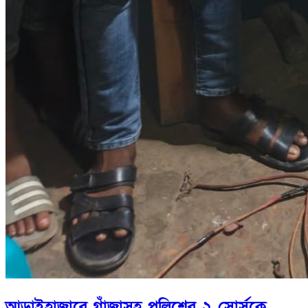
আড়াইহাজারে গাঁজাসহ পুলিশের ২ সোর্সকে