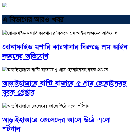
এ বিভাগের আরও খবর
বোনাফাইড মশারি কারখানার বিরুদ্ধে শ্রম আইন
লঙ্ঘনের অভিযোগ
আড়াইহাজারে বান্টি বাজারে ৫ গ্রাম হেরোইনসহ
যুবক গ্রেপ্তার
আড়াইহাজারে জেলেদের জালে উঠে এলো
শর্টগান