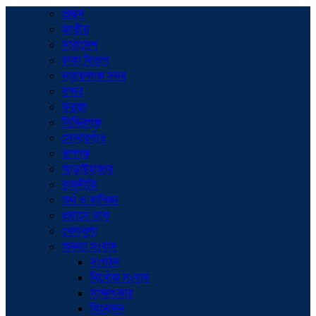
প্রচ্ছদ
জাতীয়
সারাদেশ
ঢাকা বিভাগ
নারায়ণগঞ্জ সদর
বন্দর
ফতুল্লা
সিদ্ধিরগঞ্জ
সোনারগাঁও
রূপগঞ্জ
আড়াইহাজার
রাজনীতি
অর্থ ও বাণিজ্য
প্রবাসে ডাক
খেলাধুলা
অনন্যা সংবাদ
সংগঠন
নিখোঁজ সংবাদ
সাক্ষাৎকার
বিনোদন