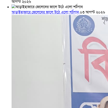
আগস্ট ২০২৬
আড়াইহাজারে জেলেদের জালে উঠে এলো শর্টগান
০৩ আগস্ট ২০২৬