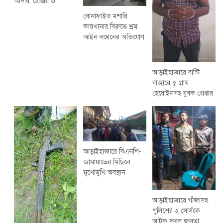
আদায়, গ্রেপ্তার ৩
বোনাফাইড মশারি
কারখানার বিরুদ্ধে শ্রম
আইন লঙ্ঘনের অভিযোগ
আড়াইহাজারে বান্টি
বাজারে ৫ গ্রাম
হেরোইনসহ যুবক গ্রেপ্তার
আড়াইহাজারে বিএনপি-
জামায়াতের মিছিলে
মুখোমুখি অবস্থান
আড়াইহাজারে গাঁজাসহ
পুলিশের ২ সোর্সকে
আটক করল জনতা