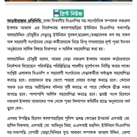
আড়াইহাজার প্রতিনিধি:
ঢাকা বিভাগীয় বিএনপির সহ-সাংগঠনিক সম্পাদক নজরুল
ইসলাম আজাদ এর নির্দেশনায় কালাপাহাড়িয়া ইউনিয়ন বিএনপির সভাপতি
সালাহউদ্দিন চৌধুরীর নেতৃত্বে ইউনিয়ন যুবদল,ছাত্রদল,স্বেচ্ছাসেবক দল সহ সকল
অঙ্গ সহযোগী সংগঠনের নেতা-কর্মীদেরকে নিয়ে হিন্দু সম্প্রদায়ের দূর্গা পূজা উৎসব
অনুষ্ঠানের সার্বিক বিষয়ে নিরাপত্তা ও আর্থিক সহযোগিতা করা হয়।
সালাহউদ্দিন চৌধুরী বলেন, আমার নেতা নজরুল ইসলাম আজাদ কঠোরভাবে
নির্দেশনা দিয়েছেন পরিবর্তিত পরিস্থিতিতে শারদীয় দুর্গোৎসব নির্বিঘ্ন করার লক্ষ্যে
সংশ্লিষ্ট এলাকার বিএনপি ও সহযোগী সংগঠনের নেতাকর্মীরা সর্বাত্মক সহযোগিতা
করতে হবে। প্রয়োজনে রাত জেগে পাহারা দেয়ার ব্যবস্থা করতে হবে। কোনো
অশুভ চক্র যাতে অপ্রীতিকর ঘটনার সৃষ্টি করতে না পারে সেদিকে তীক্ষ্ণ নজর
রাখতে হবে। পাশাপাশি আর্থিক সহযোগিতা করতে হবে। তারই অংশ হিসেবে
নজরুল ইসলাম আজাদের পক্ষ থেকে পূজা উদযাপন কমিটির হাতে অনুদানের অর্থ
তুলে দেন।
এসময় উপস্থিত ছিলেন কালাপাহাড়িয়া পুলিশ তদন্ত কেন্দ্রের ইনচার্জ এসআই মো.
হাসিব সিকদার, এসআই মো. আমিনুর মিয়া, এএসআই মহসিন, ইউনিয়ন বিএনপির
সহ-সভাপতি বেপারী মোল্লা,সিনিয়র যুগ্ম সাধারণ সম্পাদক জামাল উদ্দিন, জেলা