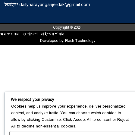
আড়াইহাজারে জেলেদের জালে উঠে এলো
ইমেইলঃ dailynarayanganjerdak@gmail.com
শর্টগান
০৩ আগস্ট ২০২৬
Copyright © 2024
আমাদের কথা
!
যোগাযোগ
!
প্রাইভেসি পলিসি
Developed by:
Flash Technology
We respect your privacy
Cookies help us improve your experience, deliver personalized
content, and analyze traffic. You can choose which cookies to
সোনারগাঁয়ে ৬৮ পিস ইয়াবাসহ নারী মাদক
allow by clicking
Customize
. Click
Accept All
to consent or
Reject
ব্যবসায়ী গ্রেফতার
০৩ আগস্ট ২০২৬
All
to decline non-essential cookies.