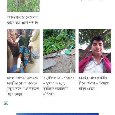
আড়াইহাজারে জেলেদের
জালে উঠে এলো শর্টগান
চায়ের দোকানে প্রকাশ্যে
আড়াইহাজারে মস‌জি‌দের
আড়াইহাজারে প্রবাসীর
চাপাতির কোপ, ঢামেকে
অজুখানা ভাঙচুর,
স্ত্রীকে ধর্ষণের অভিযোগে
মৃত্যুর সঙ্গে পাঞ্জা লড়ছেন
মুসল্লিকে হত্যাচেষ্টার
ভাসুর গ্রেপ্তার
বাবুল মোল্লা
অভিযোগ