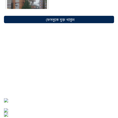
ফেসবুকে যুক্ত থাকুন
সৌদিতে বাংলাদেশিদের ব্যবসায়িক
অগ্রযাত্রায় নতুন অধ্যায়, উদ্বোধন হলো ‘শিফা
মোহাম্মদিয়া ফিশারিজ’
০৫ আগস্ট ২০২৬
বাংলাদেশে এখন বিনিয়োগের বড় সম্ভাবনা,
উন্নয়নের অংশীদার হোন প্রবাসীরা —
মোহাম্মদ সাইফুল্লাহ্
০৫ আগস্ট ২০২৬
সোনারগাঁওয়ে ভয়াবহ লোডশেডিংয়ে
জনজীবন চরমভাবে বিপর্যস্ত
০৩ আগস্ট