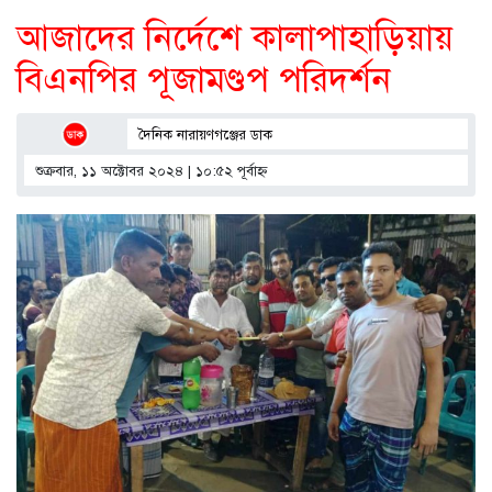
আজাদের নির্দেশে কালাপাহাড়িয়ায়
বিএনপির পূজামণ্ডপ পরিদর্শন
দৈনিক নারায়ণগঞ্জের ডাক
শুক্রবার, ১১ অক্টোবর ২০২৪ | ১০:৫২ পূর্বাহ্ণ