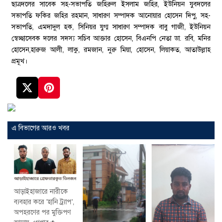
ছাত্রদলের সাবেক সহ-সভাপতি জহিরুল ইসলাম জহির, ইউনিয়ন যুবদলের
সভাপতি ফকির জহির রহমান, সাধারণ সম্পাদক আনোয়ার হোসেন দিপু, সহ-
সভাপতি, এমদাদুল হক, সিনিয়র যুগ্ম সাধারণ সম্পাদক বাবু গাজী, ইউনিয়ন
স্বেচ্ছাসেবক দলের সদস্য সচিব আক্তার হোসেন, বিএনপি নেতা ডা. রবি, মনির
হোসেন,হারুজ আলী, লাকু, রমজান, নুরু মিয়া, হোসেন, লিয়াকত, আতাউল্লাহ
প্রমূখ।
এ বিভাগের আরও খবর
আড়াইহাজারে নারীকে
ব্যবহার করে ‘হানি ট্র্যাপ’,
অপহরণের পর মুক্তিপণ