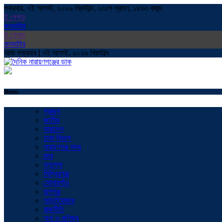
শুক্রবার, ৭ই আগস্ট, ২০২৬ খ্রিস্টাব্দ, ২৩শে শ্রাবণ, ১৪৩৩ বঙ্গাব্দ
ই পেপার
কনভাটার
ই পেপার
কনভাটার
আজ শুক্রবার | ৭ই আগস্ট, ২০২৬ খ্রিস্টাব্দ
Menu
প্রচ্ছদ
জাতীয়
সারাদেশ
ঢাকা বিভাগ
নারায়ণগঞ্জ সদর
বন্দর
ফতুল্লা
সিদ্ধিরগঞ্জ
সোনারগাঁও
রূপগঞ্জ
আড়াইহাজার
রাজনীতি
অর্থ ও বাণিজ্য