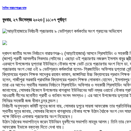
দৈনিক নারায়ণগঞ্জের ডাক
বুধবার, ২৭ ডিসেম্বর ২০২৩ | ১১:০৭ পূর্বাহ্ণ
দ্বাদশ জাতীয় সংসদ নির্বাচনে নারায়ণগঞ্জ-২ (আড়াইহাজার) আসনে প্রিসাইডিং ও সহকারী প
(জাপা) প্রার্থী আলমগীর সিকদার লোটনের। এছাড়া ওই প্রচারণায় নজরুল ইসলাম বাবুর স্ত্র
এরআগে উপজেলার দুপ্তারা ইউনিয়নে নৌকার পক্ষে ভোট চেয়ে প্রচারণায় অংশ নিলে ডা. 
প্রচারনায় অংশ নেয়া ওই ৯ ভোটগ্রহন কর্মকর্তারা হলেন- প্রিজাইডিং অফিসার দুপ্তারা সেন
বিদ্যালয়ের প্রধান শিক্ষক সাদেকুর রহমান কামাল, জাঙ্গালিয়া উচ্চ বিদ্যালয়ের প্রধান শি
হলেন, গাজীপুরা সরকারি প্রাথমিক বিদ্যালয়ের প্রধান শিক্ষক লোকমান হোসেন , ইসলামপুর সরকার
তারা এর আগেও স্থানীয় সরকার নির্বাচনে প্রিসাইডিং অফিসার ও সহকারী প্রিসাইডিং অফি
জানাগেছে, সোমবার বিকেলে উপজেলার খাগকান্দা ইউনিয়নের আট নম্বর ওয়ার্ডে নৌকার প্রা
আওয়ামী লীগের মনোনীত প্রার্থী ও বর্তমান সংসদ সদস্যও। এর আগে উপজেলার দুপ্তারা ই
সিনিয়র সহকারী জজ ধীমান চন্দ্র মন্ডল।
নির্বাচনী অনুসন্ধান কমিটি সূত্রে জানা যায়, সোমবার দুপুরে সায়মা আফরোজ তার প্রতিনিধ
স্থানীয় সূত্র জানায়, সোমবার বিকেলে খাগকান্দায় নৌকার পক্ষে উঠান বৈঠকে অংশ নেন স
পক্ষে বিভিন্ন এলাকায় প্রচারণায় অংশ নিয়েছেন।
উঠান বৈঠকের সভাপতিত্ব করেন ইউনিয়ন যুবলীগের সভাপতি মাহবুব আলম। তিনি তার ফেসবুক
আফরোজ ইভাকে বক্তব্য দিতে দেখা যায়।