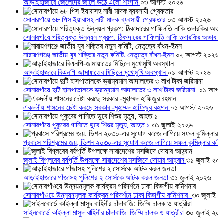
আড়াইহাজারে জেলেদের জালে উঠে এলো শর্টগান
০৩ আগস্ট ২০২৬
সোনারগাঁয়ে ৬৮ পিস ইয়াবাসহ নারী মাদক ব্যবসায়ী গ্রেফতার
০৩ আগস্ট ২০২৬
সোনারগাঁয়ে পরিত্যক্ত উন্নয়ন প্রকল্প: ঠিকাদারের গাফিলতি নাকি তদারকির অভাব
নারায়ণগঞ্জে জাতীয় যুব শক্তির নতুন কমিটি, নেতৃত্বে বাঁধন-ইমন
০২ আগস্ট ২০২
আড়াইহাজারে বিএনপি-জামায়াতের মিছিলে মুখোমুখি অবস্থান
০১ আগস্ট ২০২৬
সোনারগাঁয়ে দুটি হাসপাতালকে ভ্রাম্যমান আদালতের ৩ লাখ টাকা জরিমানা
০১ আগ
একদলীয় শাসনের চেষ্টা করছে সরকার -মুহাম্মদ হাফিজুর রহমান
০১ আগস্ট ২০২৬
সোনারগাঁয়ে পুকুরের পানিতে ডুবে শিশুর মৃত্যু, আহত ১
৩১ জুলাই ২০২৬
প্রবাসে পরিশ্রমের জয়, ভিশন ২০৩০-এর সুযোগ কাজে লাগিয়ে সফল কুমিল্লার ক
জুলাই বিপ্লবের বর্ষপূর্তি উপলক্ষে সারাদেশের মসজিদে দোয়ার আহ্বান
৩১ জুলাই ২
আড়াইহাজারে গাঁজাসহ পুলিশের ২ সোর্সকে আটক করল জনতা
৩১ জুলাই ২০২৬
সোনারগাঁওয়ে উন্নয়নমূলক কার্যক্রম পরিদর্শনে ঢাকা বিভাগীয় কমিশনার
৩০ জুলাই
সাইনবোর্ডে কাইল্লা মাসুদ বাহিনীর চাঁদাবাজি: জিম্মি চালক ও যাত্রীরা
৩০ জুলাই ২