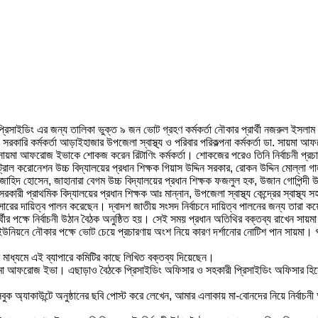
্রিসাইডিং এর জন্য তালিকা ভুক্ত ৯ জন ভোট গ্রহণ কর্মকর্তা নৌকার প্রার্থী নজরুল ইসল
ী সরকারি কর্মকর্তা আড়াইহাজার উপজেলা স্বাস্থ্য ও পরিবার পরিকল্পনা কর্মকর্তা ডা. সায়
সায়মা আফরোজ ইভাকে শোকজ করেন রিটাণিং কর্মকর্তা। শোকজের পরেও তিনি নির্বাচনী প্র
্ট্রাল করোনেশন উচ্চ বিদ্যালয়ের প্রধান শিক্ষক গিয়াস উদ্দিন সরকার, রোকন উদ্দিন মোল্লা
ক্ষক জাহিদ হোসেন, জাহানারা বেগম উচ্চ বিদ্যালয়ের প্রধান শিক্ষক ফজলুল হক, উজান গোপিন্দী
ী প্রাথমিক বিদ্যালয়ের প্রধান শিক্ষক আঃ মান্নান, উপজেলা স্বাস্থ্য কেন্দ্রের স্বাস্থ্য সহক
সারের দায়িত্ব পালন করেছেন। দ্বাদশ জাতীয় সংসদ নির্বাচনে দায়িত্ব পালনের জন্য তারা 
র্থীর পক্ষে নির্বাচনী উঠান বৈঠক অনুষ্ঠিত হয়। সেই সময় প্রধান অতিথির বক্তব্য রাখেন 
উনিয়নে নৌকার পক্ষে ভোট চেয়ে প্রচারণায় অংশ নিয়ে কারণ দর্শানোর নোটিশ পান সায়মা। 
ির মাধ্যমে এই ব্যাপারে কমিটির কাছে লিখিত বক্তব্য দিয়েছেন।
ায়মা আফরোজ ইভা। এছাড়াও বৈঠকে প্রিসাইডিং অফিসার ও সহকারী প্রিসাইডিং অফিসার হিসেব
 অ্যাকাউন্টে অনুষ্ঠানের ছবি পোস্ট করে লেখেন, আমার এলাকায় মা-বোনদের নিয়ে নির্বাচ