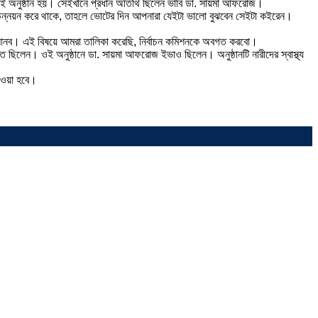
ওই অনুষ্ঠান হয়। সেইখানে প্রধান অতিথি ছিলেন ভাবি ডা. সায়মা আফরোজ।
ের উন্নয়ন করে থাকে, তাহলে ভোটের দিন আপনারা যেইটা ভালো বুঝবেন সেইটা কইরেন।
রিয়ে আনব। এই বিষয়ে আমরা তালিকা করেছি, নির্বাচন কমিশনকে অবগত করবো।
্থিত ছিলেন। ওই অনুষ্ঠানে ডা. সায়মা আফরোজ ইভাও ছিলেন। অনুষ্ঠানটি নারীদের স্বাস্থ্য
দেওয়া হবে।