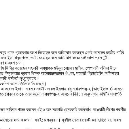
াম বাবুর পক্ষে প্রচারণায় অংশ নিয়েছেন বলে অভিযোগ করেছেন একই আসনের জাতীয় পার্টির
মা আফরোজ ইভা বাবুর পক্ষে ভোট চেয়েছেন বলে অভিযোগ করেন ওই জাপা প্রাথর্ী।
চারণায় অংশ নেন।
 গার্লস ডিগ্রি কলেজের সহকারী অধ্যাপক মইনুল হোসেন মানিক, গোপালদী বালিকা উচ্চ
 উচ্চ বিদ্যালয়ের প্রধান শিক্ষক আনোয়ারুজ্জামান খঁান, সহকারী প্রিজাইডিং অফিসাররা
ারী কর্মকর্তা লুৎফুন্নাহার।
কয়েকদিন আগে ট্রেনিংও নিয়েছেন।
সায়মা আফরোজ ইভা। সায়মার স্বামী নজরুল ইসলাম বাবু নারায়ণগঞ্জ-২ (আড়াইহাজার) আসনে
গত রোববার তাকে তলব করেন নারায়ণগঞ্জ-২ আসনের নির্বাচন অনুসন্ধান কমিটির সভাপতি
ে দায়িত্ব পালন করবেন ওই ৯ জন সরকারি-বেসরকারি কর্মকর্তাও আওয়ামী লীগের প্রার্থীর
নী আলোচনা সভা করলাম। সবাইকে ধন্যবাদ। যুবলীগ নেতার পোস্ট করা ছবিতে ডা. সায়মা