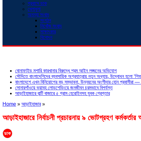
প্রবাসে ডাক
খেলাধুলা
অনন্যা সংবাদ
সংগঠন
নিখোঁজ সংবাদ
সাক্ষাৎকার
বিনোদন
শিরোনাম
বোনাফাইড মশারি কারখানার বিরুদ্ধে শ্রম আইন লঙ্ঘনের অভিযোগ
সৌদিতে বাংলাদেশিদের ব্যবসায়িক অগ্রযাত্রায় নতুন অধ্যায়, উদ্বোধন হলো ‘শিফা
বাংলাদেশে এখন বিনিয়োগের বড় সম্ভাবনা, উন্নয়নের অংশীদার হোন প্রবাসীরা — ম
সোনারগাঁওয়ে ভয়াবহ লোডশেডিংয়ে জনজীবন চরমভাবে বিপর্যস্ত
আড়াইহাজারে বান্টি বাজারে ৫ গ্রাম হেরোইনসহ যুবক গ্রেপ্তার
Home
»
আড়াইহাজার
»
আড়াইহাজারে নির্বাচনী প্রচারনায় ৯ ভোটগ্রহণ কর্মকর্তা