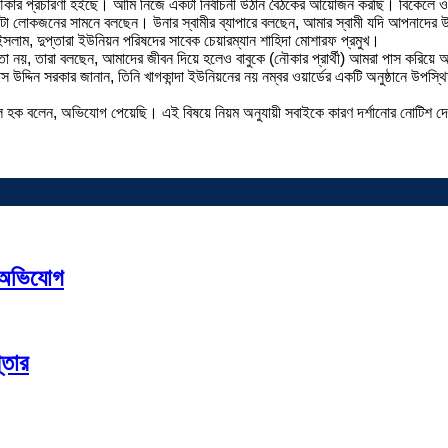
নৌকার প্রচারণা হইছে। আমি নিজে একটা নির্বাচনী উঠান বৈঠকের আয়োজন করছি। বিকেলে 
ে, সেইটা লোকজনের সামনে বলছেন। উনার স্বামীর ব্যাপারে বলছেন, আমার স্বামী যদি আপনাদ
লাম, দুপ্তারা ইউনিয়ন পরিষদের সাবেক চেয়ারম্যান শাহিদা মোশারফ প্রমুখ।
ছেন তা নয়, তারা বলছেন, আমাদের জীবন দিয়ে হলেও বাবুকে (নৌকার প্রার্থী) আমরা পাস ক
িয়াস উদ্দিন সরকার জানান, তিনি খাগকান্দা ইউনিয়নের নয় নম্বর ওয়ার্ডের একটি অনুষ্ঠানে উপস
াহমুদুল হক বলেন, অভিযোগ পেয়েছি। এই বিষয়ে নিয়ম অনুযায়ী সবাইকে কারণ দর্শানোর নোটিশ 
র অভিযোগ
্তার