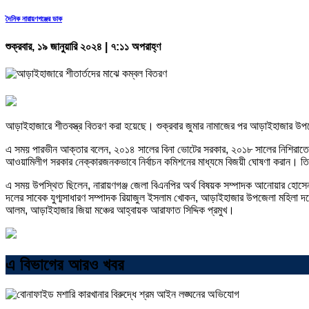
দৈনিক নারায়ণগঞ্জের ডাক
শুক্রবার, ১৯ জানুয়ারি ২০২৪ | ৭:১১ অপরাহ্ণ
আড়াইহাজারে শীতবস্ত্র বিতরণ করা হয়েছে। শুক্রবার জুমার নামাজের পর আড়াইহাজার উপজেল
এ সময় পারভীন আক্তার বলেন, ২০১৪ সালের বিনা ভোটের সরকার, ২০১৮ সালের নিশিরাতের স
আওয়ামিলীগ সরকার নেক্কারজনকভাবে নির্বাচন কমিশনের মাধ্যমে বিজয়ী ঘোষণা করান। 
এ সময় উপস্থিত ছিলেন, নারায়ণগঞ্জ জেলা বিএনপির অর্থ বিষয়ক সম্পাদক আনোয়ার হোসেন 
দলের সাবেক যুগ্মসাধারণ সম্পাদক রিয়াজুল ইসলাম খোকন, আড়াইহাজার উপজেলা মহিলা দ
আলম, আড়াইহাজার জিয়া মঞ্চের আহ্বায়ক আরাফাত সিদ্দিক প্রমুখ।
এ বিভাগের আরও খবর