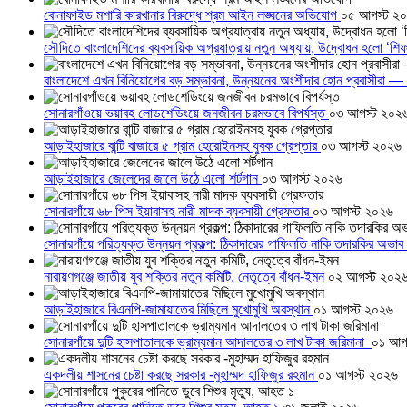
বোনাফাইড মশারি কারখানার বিরুদ্ধে শ্রম আইন লঙ্ঘনের অভিযোগ
০৫ আগস্ট ২
সৌদিতে বাংলাদেশিদের ব্যবসায়িক অগ্রযাত্রায় নতুন অধ্যায়, উদ্বোধন হলো ‘শিফ
বাংলাদেশে এখন বিনিয়োগের বড় সম্ভাবনা, উন্নয়নের অংশীদার হোন প্রবাসীরা — ম
সোনারগাঁওয়ে ভয়াবহ লোডশেডিংয়ে জনজীবন চরমভাবে বিপর্যস্ত
০৩ আগস্ট ২০২
আড়াইহাজারে বান্টি বাজারে ৫ গ্রাম হেরোইনসহ যুবক গ্রেপ্তার
০৩ আগস্ট ২০২৬
আড়াইহাজারে জেলেদের জালে উঠে এলো শর্টগান
০৩ আগস্ট ২০২৬
সোনারগাঁয়ে ৬৮ পিস ইয়াবাসহ নারী মাদক ব্যবসায়ী গ্রেফতার
০৩ আগস্ট ২০২৬
সোনারগাঁয়ে পরিত্যক্ত উন্নয়ন প্রকল্প: ঠিকাদারের গাফিলতি নাকি তদারকির অভাব
নারায়ণগঞ্জে জাতীয় যুব শক্তির নতুন কমিটি, নেতৃত্বে বাঁধন-ইমন
০২ আগস্ট ২০২
আড়াইহাজারে বিএনপি-জামায়াতের মিছিলে মুখোমুখি অবস্থান
০১ আগস্ট ২০২৬
সোনারগাঁয়ে দুটি হাসপাতালকে ভ্রাম্যমান আদালতের ৩ লাখ টাকা জরিমানা
০১ আগ
একদলীয় শাসনের চেষ্টা করছে সরকার -মুহাম্মদ হাফিজুর রহমান
০১ আগস্ট ২০২৬