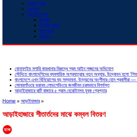
প্রবাসে ডাক
খেলাধুলা
অনন্যা সংবাদ
সংগঠন
নিখোঁজ সংবাদ
সাক্ষাৎকার
বিনোদন
শিরোনাম
বোনাফাইড মশারি কারখানার বিরুদ্ধে শ্রম আইন লঙ্ঘনের অভিযোগ
সৌদিতে বাংলাদেশিদের ব্যবসায়িক অগ্রযাত্রায় নতুন অধ্যায়, উদ্বোধন হলো ‘শিফা
বাংলাদেশে এখন বিনিয়োগের বড় সম্ভাবনা, উন্নয়নের অংশীদার হোন প্রবাসীরা — ম
সোনারগাঁওয়ে ভয়াবহ লোডশেডিংয়ে জনজীবন চরমভাবে বিপর্যস্ত
আড়াইহাজারে বান্টি বাজারে ৫ গ্রাম হেরোইনসহ যুবক গ্রেপ্তার
Home
»
আড়াইহাজার
»
আড়াইহাজারে শীতার্তদের মাঝে কম্বল বিতরণ