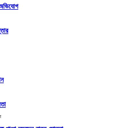
র অভিযোগ
্তার
ান
নতা