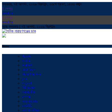
শুক্রবার, ৭ই আগস্ট, ২০২৬ খ্রিস্টাব্দ, ২৩শে শ্রাবণ, ১৪৩৩ বঙ্গাব্দ
ই পেপার
কনভাটার
ই পেপার
কনভাটার
আজ শুক্রবার | ৭ই আগস্ট, ২০২৬ খ্রিস্টাব্দ
Menu
প্রচ্ছদ
জাতীয়
সারাদেশ
ঢাকা বিভাগ
নারায়ণগঞ্জ সদর
বন্দর
ফতুল্লা
সিদ্ধিরগঞ্জ
সোনারগাঁও
রূপগঞ্জ
আড়াইহাজার
রাজনীতি
অর্থ ও বাণিজ্য