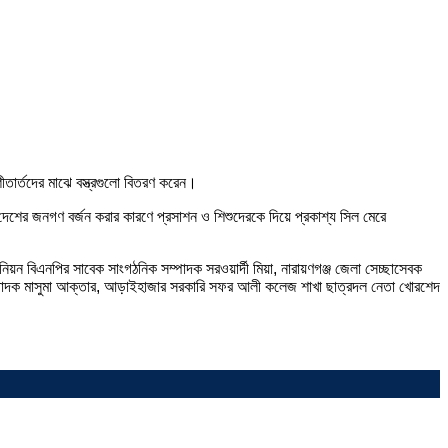
তার্তদের মাঝে বস্ত্রগুলো বিতরণ করেন।
শের জনগণ বর্জন করার কারণে প্রসাশন ও শিশুদেরকে দিয়ে প্রকাশ্য সিল মেরে
ন বিএনপির সাবেক সাংগঠনিক সম্পাদক সরওয়ার্দী মিয়া, নারায়ণগঞ্জ জেলা সেচ্ছাসেবক
ম্পাদক মাসুমা আক্তার, আড়াইহাজার সরকারি সফর আলী কলেজ শাখা ছাত্রদল নেতা খোরশেদ