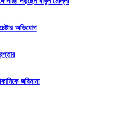
গে পাঞ্জা লড়ছেন বাবুল মোল্লা
চেষ্টার অভিযোগ
েপ্তার
কানিকে জরিমানা