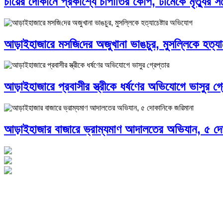
চায়ের দোকানে প্রকাশ্যে চাপাতির কোপ, ঢামেকে মৃত্যুর সঙ্
আড়াইহাজারে মস‌জি‌দের অজুখানা ভাঙচুর, মুসল্লিকে হত্যা
আড়াইহাজারে প্রবাসীর স্ত্রীকে ধর্ষণের অভিযোগে ভাসুর গ্র
আড়াইহাজার বাজারে ভ্রাম্যমাণ আদালতের অভিযান, ৫ দো