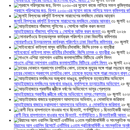
সোনারগাঁয়ে পুকুরের পানিতে ডুবে শিশুর মৃত্যু, আহত ১
৩১ জুলাই ২০২৬
প্রবাসে পরিশ্রমের জয়, ভিশন ২০৩০-এর সুযোগ কাজে লাগিয়ে সফল কুমিল্লার ক
জুলাই বিপ্লবের বর্ষপূর্তি উপলক্ষে সারাদেশের মসজিদে দোয়ার আহ্বান
৩১ জুলাই ২
আড়াইহাজারে গাঁজাসহ পুলিশের ২ সোর্সকে আটক করল জনতা
৩১ জুলাই ২০২৬
সোনারগাঁওয়ে উন্নয়নমূলক কার্যক্রম পরিদর্শনে ঢাকা বিভাগীয় কমিশনার
৩০ জুলাই
সাইনবোর্ডে কাইল্লা মাসুদ বাহিনীর চাঁদাবাজি: জিম্মি চালক ও যাত্রীরা
৩০ জুলাই ২
লাওসে এশিয়া ন্যাশনাল ওয়াটার কনসালটেটিভ মিটিংয়ে এমপি মিলন
২৯ জুলাই ২০
চায়ের দোকানে প্রকাশ্যে চাপাতির কোপ, ঢামেকে মৃত্যুর সঙ্গে পাঞ্জা লড়ছেন বাবুল
আড়াইহাজারে মস‌জি‌দের অজুখানা ভাঙচুর, মুসল্লিকে হত্যাচেষ্টার অভিযোগ
২৮ জু
আড়াইহাজারে প্রবাসীর স্ত্রীকে ধর্ষণের অভিযোগে ভাসুর গ্রেপ্তার
২৮ জুলাই ২০২
আড়াইহাজার বাজারে ভ্রাম্যমাণ আদালতের অভিযান, ৫ দোকানিকে জরিমানা
২৮ জ
রোগী নিয়ে হাসপাতালে যাওয়ার পথে ছিনতাই, গণপিটুনিতে ১ ছিনতাইকারী আহত
২
রিয়াদের আল ওয়ালিদ রিসোর্টে এনটিভির ২৩তম প্রতিষ্ঠাবার্ষিকী ও সাংস্কৃতিক অনুষ্