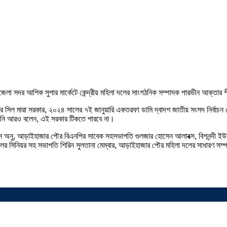
া সদর আশিক সুপার মার্কেটে কেন্দ্রীয় মহিলা দলের সাংগঠনিক সম্পাদক পারভীন আক্তার শী
িল মারা সরকার, ২০২৪ সালের ৭ই জানুয়ারি একতরফা ডামি দ্বাদশ জাতীয় সংসদ নির্বাচন দে
তিনি আরও বলেন, এই সরকার টিকতে পারবে না।
অনু, আড়াইহাজার পৌর বিএনপির সাবেক সহসভাপতি গুলজার হোসেন আলাবক্স, বিশনন্দী ইউনিয়
লের সিনিয়র সহ সভাপতি শিরিন সুলতানা মেম্বার, আড়াইহাজার পৌর মহিলা দলের সাধারণ স