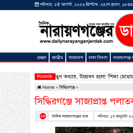
শনিবার, ৮ই আগস্ট, ২০২৬ খ্রিস্টাব্দ, ২৪শে শ্রাবণ, ১৪৩৩ বঙ
প্রচ্ছদ
জাতীয়
সারাদেশ
ঢাকা বিভাগ
নারায়ণগঞ্জ
অনন্যা সংবাদ
ক অগ্রযাত্রায় নতুন অধ্যায়, উদ্বোধন হলো ‘শিফা মোহাম্মদিয়া ফিশ
শিরোনাম
Home
»
সিদ্ধিরগঞ্জ
»
সিদ্ধিরগঞ্জে সাজাপ্রাপ্ত পলাত
দৈনিক নারায়ণগঞ্জের ডাক
শনিবার, ১৩ জানুয়ারি ২০২