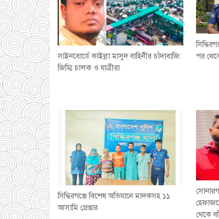
সিদ্ধির
সাইনবোর্ডে কাইল্লা মাসুদ বাহিনীর চাঁদাবাজি:
পর থেকে
জিম্মি চালক ও যাত্রীরা
সোনারগা
সিদ্ধিরগঞ্জে বিশেষ অভিযানে মাদকসহ ১১
হেফাজত
আসামি গ্রেপ্তার
থেকে বহ