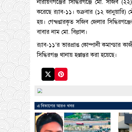
নারায়ণগঞ্জের সিদ্ধিরগঞ্জে মো. সজিব (২
করেছে র‍্যাব-১১। শুক্রবার (১২ জানুয়ারি
হয়। গেস্খপ্তারকৃত সজিব জেলার সিদ্ধিরগঞ্
বাবার নাম মো. বিল্লাল।
র‍্যাব-১১’র ভারপ্রাপ্ত কোম্পানী কমান্ডার ক
সিদ্ধিরগঞ্জ থানায় হস্তান্তর করা হয়েছে।
এ বিভাগের আরও খবর