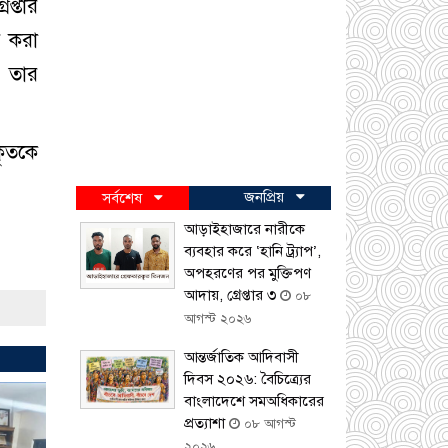
প্তার
র করা
। তার
কৃতকে
জনপ্রিয়
সর্বশেষ
আড়াইহাজারে নারীকে
ব্যবহার করে ‘হানি ট্র্যাপ’,
অপহরণের পর মুক্তিপণ
আদায়, গ্রেপ্তার ৩
০৮
আগস্ট ২০২৬
আন্তর্জাতিক আদিবাসী
দিবস ২০২৬: বৈচিত্র্যের
বাংলাদেশে সমঅধিকারের
প্রত্যাশা
০৮ আগস্ট
২০২৬