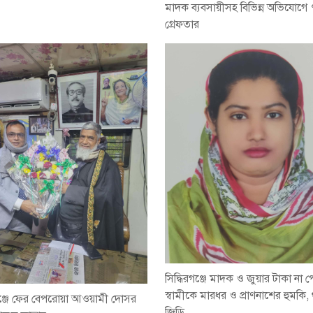
মাদক ব্যবসায়ীসহ বিভিন্ন অভিযোগে
গ্রেফতার
সিদ্ধিরগঞ্জে মাদক ও জুয়ার টাকা না 
স্বামীকে মারধর ও প্রাণনাশের হুমকি,
রগঞ্জে ফের বেপরোয়া আওয়ামী দোসর
জিডি