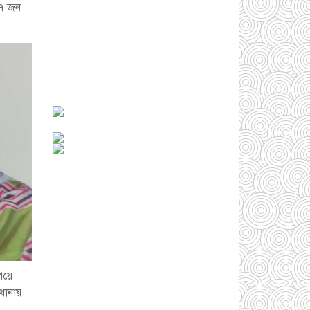
 ৭ জন
সোনারগাঁওয়ে ভয়াবহ
লোডশেডিংয়ে জনজীবন
চরমভাবে বিপর্যস্ত
০৩
আগস্ট ২০২৬
আড়াইহাজারে বান্টি
বাজারে ৫ গ্রাম
হেরোইনসহ যুবক গ্রেপ্তার
০৩ আগস্ট ২০২৬
আড়াইহাজারে জেলেদের
জালে উঠে এলো শর্টগান
পেয়ে
০৩ আগস্ট ২০২৬
 থানায়