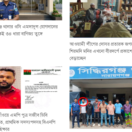
গঞ্জ থানার ওসি এমদাদুল যোগদানের
ই ৩৪ ধারা বাণিজ্য তুঙ্গে
আওয়ামী লীগের দোসর প্রতারক জগ
শিরমনি মনির এখনো বীরদর্পে প্রকাশ্য
বেড়াচ্ছেন
ঁওয়ে এমপি পুত্র সজীব ডিবি
ে, প্রাথমিক সদস্যপদসহ বিএনপি
িষ্কার