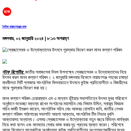
দৈনিক নারায়ণগঞ্জের ডাক
মঙ্গলবার, ০২ জানুয়ারি ২০২৪ | ৮:১৩ অপরাহ্ণ
স্টাফ রিপোর্টার:
জাতীয় সমাজসেবা দিবস উপলক্ষ্যে স্বেচ্ছাসেবক ও উদ্যোক্তাদের নিয়ে
উৎসব করল মানব কল্যাণ পরিষদ। ২ জানুয়ারি মঙ্গলবার বিকেলে নারায়ণগঞ্জ শহরের চাষাড়া
মাধবীলতা সিটি প্লাজায় সাংগঠনিক মিলনায়তনে উৎসবে কুইজ প্রতিযোগীতা ও বিজয়ীদের
মাঝে পুরস্কার বিতরণ করা হয়।
মানব কল্যাণ পরিষদ চেয়ারম্যান এম এ মান্নান ভূঁইয়ার সভাপতিত্বে উৎসব মুখর পরিবেশে
অনুষ্ঠানে শুভেচ্ছা বক্তব্য রাখেন সংগঠনের মহাসচিব মোঃ নিজাম উদ্দিন, স্বাস্থ্য বিষয়ক
সচিব কাজী ইমরুল কায়েশ, সাংগঠনিক সচিব মোঃ আকবর হোসাইন জনি, জাতীয় লেখক
কল্যাণ পরিষদ পাঠাগারের সভাপতি আয়শা আক্তার, সাংগঠনিক টিম লিডার বুবলি
আক্তারসহ অন্যান্য। এসময় স্বেচ্ছাসেবক ও উদ্যোক্তারা নতুন বছরে বিভিন্ন কার্যক্রম
নিয়ে কথা বলেন এবং মানবতার সেবায় কাজ করার দৃঢ় প্রত্যয় ব্যক্ত করেন। পরিশেষে
আনন্দ বিনোদনে সাংস্কৃতিক অনুষ্ঠানসহ কুইজ প্রতিযোগীতায় অংশগ্রহণকারীদের মধ্যে