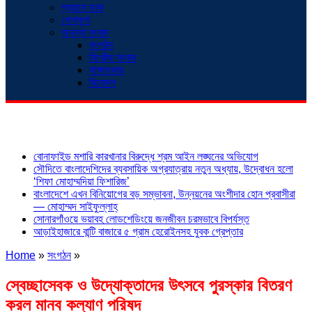
প্রবাসে ডাক
খেলাধুলা
অনন্যা সংবাদ
সংগঠন
নিখোঁজ সংবাদ
সাক্ষাৎকার
বিনোদন
শিরোনাম
বোনাফাইড মশারি কারখানার বিরুদ্ধে শ্রম আইন লঙ্ঘনের অভিযোগ
সৌদিতে বাংলাদেশিদের ব্যবসায়িক অগ্রযাত্রায় নতুন অধ্যায়, উদ্বোধন হলো
‘শিফা মোহাম্মদিয়া ফিশারিজ’
বাংলাদেশে এখন বিনিয়োগের বড় সম্ভাবনা, উন্নয়নের অংশীদার হোন প্রবাসীরা
— মোহাম্মদ সাইফুল্লাহ্
সোনারগাঁওয়ে ভয়াবহ লোডশেডিংয়ে জনজীবন চরমভাবে বিপর্যস্ত
আড়াইহাজারে বান্টি বাজারে ৫ গ্রাম হেরোইনসহ যুবক গ্রেপ্তার
Home
»
সংগঠন
»
স্বেচ্ছাসেবক ও উদ্যোক্তাদের উৎসবে পুরস্কার বিতরণ
করল মানব কল্যাণ পরিষদ