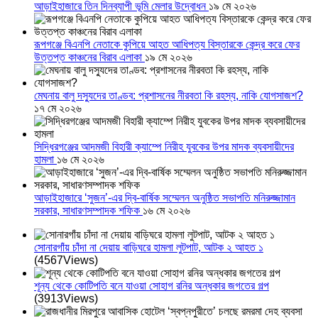
আড়াইহাজারে তিন দিনব্যাপী ভূমি মেলার উদ্বোধন
১৯ মে ২০২৬
রূপগঞ্জে বিএনপি নেতাকে কুপিয়ে আহত আধিপত্য বিস্তারকে কেন্দ্র করে ফের
উত্তপ্ত কাঞ্চনের বিরাব এলাকা
১৯ মে ২০২৬
মেঘনায় বালু দস্যুদের তাণ্ডব: প্রশাসনের নীরবতা কি রহস্য, নাকি যোগসাজশ?
১৭ মে ২০২৬
সিদ্ধিরগঞ্জের আদমজী বিহারী ক্যাম্পে নিরীহ যুবকের উপর মাদক ব্যবসায়ীদের
হামলা
১৬ মে ২০২৬
আড়াইহাজারে ‘সুজন’-এর দ্বি-বার্ষিক সম্মেলন অনুষ্ঠিত সভাপতি মনিরুজ্জামান
সরকার, সাধারণসম্পাদক শফিক
১৬ মে ২০২৬
সোনারগাঁয় চাঁদা না দেয়ায় বাড়িঘরে হামলা লুটপাট, আটক ২ আহত ১
(4567Views)
শূন্য থেকে কোটিপতি বনে যাওয়া সোহাগ রনির অন্ধকার জগতের গল্প
(3913Views)