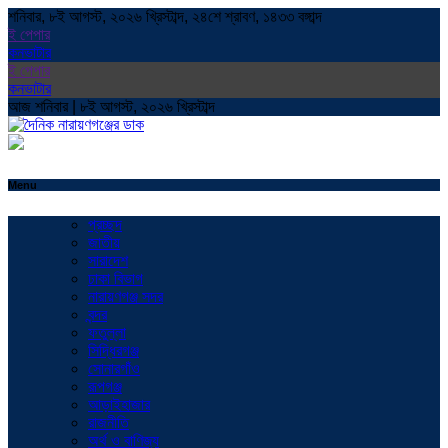
শনিবার, ৮ই আগস্ট, ২০২৬ খ্রিস্টাব্দ, ২৪শে শ্রাবণ, ১৪৩৩ বঙ্গাব্দ
ই পেপার
কনভাটার
ই পেপার
কনভাটার
আজ শনিবার | ৮ই আগস্ট, ২০২৬ খ্রিস্টাব্দ
Menu
প্রচ্ছদ
জাতীয়
সারাদেশ
ঢাকা বিভাগ
নারায়ণগঞ্জ সদর
বন্দর
ফতুল্লা
সিদ্ধিরগঞ্জ
সোনারগাঁও
রূপগঞ্জ
আড়াইহাজার
রাজনীতি
অর্থ ও বাণিজ্য