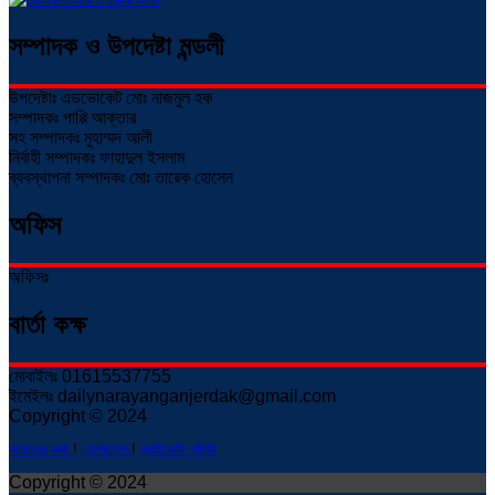
সম্পাদক ও উপদেষ্টা মন্ডলী
উপদেষ্টাঃ এডভোকেট মোঃ নাজমুল হক
সম্পাদকঃ পাপ্পি আক্তার
সহ সম্পাদকঃ মুহাম্মদ আলী
নির্বাহী সম্পাদকঃ ফাহাদুল ইসলাম
ব্যবস্থাপনা সম্পাদকঃ মোঃ তারেক হোসেন
অফিস
অফিসঃ
বার্তা কক্ষ
মোবাইলঃ 01615537755
ইমেইলঃ dailynarayanganjerdak@gmail.com
Copyright © 2024
আমাদের কথা
!
যোগাযোগ
!
প্রাইভেসি পলিসি
Copyright © 2024