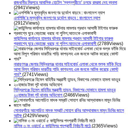
রাজধানীর মিরপুরে আবাসিক হোটেল ‘স্বপ্নপুরীতে’ চলছে রমরমা দেহ ব্যবসা
(2941Views)
এলপিজি’র মূল্যবৃদ্ধি জনগণের দুর্ভোগ বাড়বে : বাংলাদেশ ন্যাপ
(2912Views)
কাউন্সিলর কার্যালয়ে হামলার ঘটনায় মামলার প্রধান আসামী টাইগার ফারুক
প্রকাশ্যে ঘুরে বেড়াচ্ছে ধরছে না পুলিশ,আতংকে এলাকাবাসী
(2789Views)
নারায়ণগঞ্জ জেলার সিদ্ধিরগঞ্জ থানার সাইনবোর্ড এলাকা থেকে শুল্ক ফাঁকি দিয়ে
আসা বিপুল পরিমান ভারতীয় শাড়ি কাপড়সহ এক জনকে আটক করেছে কোস্ট
গার্ড*
(2741Views)
সিদ্ধিরগঞ্জে হিমেল বাহিনীর সন্ত্রাসী তান্ডব, বিকাশের দোকানে হামলা ভাংচুর
২০হাজার টাকা লুট থানায় অভিযোগ
(2466Views)
সোনারগাঁয়ে আলোচিত মাদক সম্রাট সোহাগ রনির আস্থাবাজন মামুন ডিবির জালে
আটক
(2429Views)
নাসিক ৩ নং ওয়ার্ডে ৫ কাউন্সিলর পদপ্রার্থী নির্বাচনী মাঠে
(2365Views)