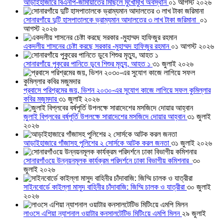
আড়াইহাজারে বিএনপি-জামায়াতের মিছিলে মুখোমুখি অবস্থান
০১ আগস্ট ২০২৬
সোনারগাঁয়ে দুটি হাসপাতালকে ভ্রাম্যমান আদালতের ৩ লাখ টাকা জরিমানা
০১
আগস্ট ২০২৬
একদলীয় শাসনের চেষ্টা করছে সরকার -মুহাম্মদ হাফিজুর রহমান
০১ আগস্ট ২০২৬
সোনারগাঁয়ে পুকুরের পানিতে ডুবে শিশুর মৃত্যু, আহত ১
৩১ জুলাই ২০২৬
প্রবাসে পরিশ্রমের জয়, ভিশন ২০৩০-এর সুযোগ কাজে লাগিয়ে সফল কুমিল্লার
কবির মজুমদার
৩১ জুলাই ২০২৬
জুলাই বিপ্লবের বর্ষপূর্তি উপলক্ষে সারাদেশের মসজিদে দোয়ার আহ্বান
৩১ জুলাই
২০২৬
আড়াইহাজারে গাঁজাসহ পুলিশের ২ সোর্সকে আটক করল জনতা
৩১ জুলাই ২০২৬
সোনারগাঁওয়ে উন্নয়নমূলক কার্যক্রম পরিদর্শনে ঢাকা বিভাগীয় কমিশনার
৩০
জুলাই ২০২৬
সাইনবোর্ডে কাইল্লা মাসুদ বাহিনীর চাঁদাবাজি: জিম্মি চালক ও যাত্রীরা
৩০ জুলাই
২০২৬
লাওসে এশিয়া ন্যাশনাল ওয়াটার কনসালটেটিভ মিটিংয়ে এমপি মিলন
২৯ জুলাই