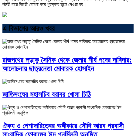
লটারী করে বিজয়ী ঘোষণা করে পুরস্কার তুলে দেওয়া হয়।
এ বিভাগের আরও খবর
রাজপথের লড়াকু সৈনিক থেকে জেলার শীর্ষ পদের দাবিদার:
আলোচনায় ছাত্রনেতা মোবারক হোসাইন
জাতিসংঘের মহাসচিব বরাবর খোলা চিঠি
ঐক্য ও পেশাদারিত্বের অঙ্গীকারে সৌদি আরব প্রবাসী
সাংবাদিক ফোরামের ঈদ পুনর্মিলনী অনুষ্ঠিত