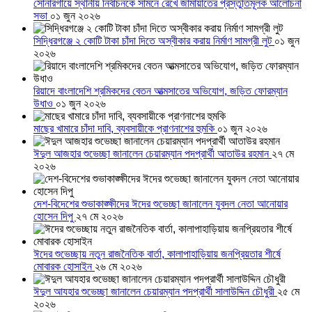
সোনারগাঁয়ে স্থানীয় নির্বাচনকে সামনে রেখে জামায়াতের প্রস্তুতিমূলক আলোচনা
সভা
০১ জুন ২০২৬
সিদ্ধিরগঞ্জে ২ কোটি টাকা চাঁদা দিতে অস্বীকার করায় নির্মাণ সামগ্রী লুট
০১ জুন
২০২৬
রিয়াদে বাংলাদেশি শ্রমিকদের বেতন আত্মসাতের অভিযোগ, জড়িত ফোরম্যান
উধাও
০১ জুন ২০২৬
মাছের খামারে চাঁদা দাবি, ব্যবসায়ীকে প্রাণনাশের হুমকি
০১ জুন ২০২৬
ঈদুল আজহার শুভেচ্ছা জানালেন চেয়ারম্যান পদপ্রার্থী আতাউর রহমান
২৭ মে
২০২৬
দেশ-বিদেশের শুভাকাঙ্ক্ষীদের ঈদের শুভেচ্ছা জানালেন যুবদল নেতা আনোয়ার
হোসেন দিপু
২৭ মে ২০২৬
ঈদের শুভেচ্ছায় নতুন রাজনৈতিক বার্তা, কালাপাহাড়িয়ায় জনপ্রিয়তার শীর্ষে
মোবারক হোসাইন
২৬ মে ২০২৬
ঈদুল আযহার শুভেচ্ছা জানালেন চেয়ারম্যান পদপ্রার্থী সালাউদ্দিন চৌধুরী
২৫ মে
২০২৬