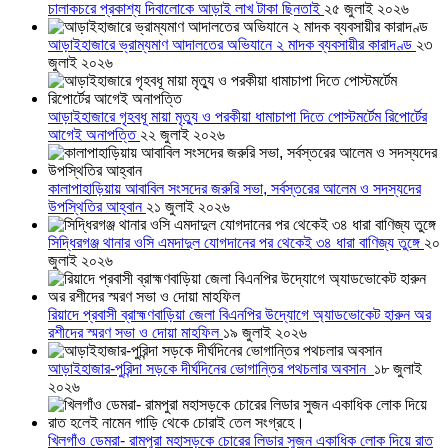
চালাকচরে প্রকাশ্য দিবালোকে আড়াই লাখ টাকা ছিনতাই
২৫ জুলাই ২০২৬
আড়াইহাজারে ভ্রাম্যমাণ আদালতের অভিযানে ২ মাদক ব্যবসায়ীর কারাদণ্ড
২৩
জুলাই ২০২৬
আড়াইহাজারে গৃহবধূ মায়া মৃত্যু ও পরকীয়া ধামাচাপা দিতে পোস্টমর্টেম রিপোর্টের
আগেই অনাপত্তি
২২ জুলাই ২০২৬
কালাপাহাড়িয়ায় আবাবিল সংসদের জরুরি সভা, সর্বস্তরের আলেম ও সদস্যদের
উপস্থিতির আহ্বান
২১ জুলাই ২০২৬
সিদ্ধিরগঞ্জ থানার ওসি এমদাদুল যোগদানের পর থেকেই ৩৪ ধারা বাণিজ্য তুঙ্গে
২০
জুলাই ২০২৬
রিয়াদে প্রবাসী ব্রাহ্মণবাড়িয়া জেলা বিএনপির উদ্যোগে অ্যাডভোকেট হারুন অর
রশীদের স্মরণ সভা ও দোয়া মাহফিল
১৯ জুলাই ২০২৬
আড়াইহাজার-পুরিন্দা সড়কে দীর্ঘদিনের ভোগান্তির পথচলার অবসান
১৮ জুলাই
২০২৬
খিলগাঁও ডেমরা- রামপুরা মহাসড়কে চোরের লিডার সুজন একাধিক লোক দিয়ে রাত