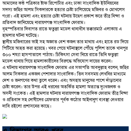
আমাদের কন্ঠ পত্রিকার ষ্টাফ রিপোর্টার এবং ঢাকা সাংবাদিক ইউনিয়নের
সদস্য জহির আলম সিকদারকে হত্যার চেষ্টা চালিয়েছে মজিবর ও মোখলেস
গংরা। এই হামলা এবং হত্যার চেষ্টা ঘটনায় উদ্বেগ প্রকাশ করে তীব্র নিন্দা ও
প্রতিবাদ জানিয়েছে নারায়ণগঞ্জ সাংবাদিক ফোরাম।
বৃহস্পতিবার দিবাগত রাতে ফতুল্লা মডেল থানাধীন তক্কারমাঠ এলাকায় এ
হামলার ঘটনা ঘটেছে।
স্থানীয় মজিবারের ভাই সহ অজ্ঞাত বেশ কজন তার মাথায় এবং হাতে রড দিয়ে
পিটিয়ে আহত করা হয়েছে। খবর পেয়ে ঘটনাস্থলে পৌঁছে পুলিশ তাকে খানপুর
৩০০ শয্যা হাসপাতালে পাঠায়। চিকিৎসা সেবা নিয়ে রাতে তিনি ফতুল্লা
মডেল থানায় গিয়ে হামলাকারীদের বিরুদ্ধে অভিযোগ দায়ের করেন।
এ ঘটনায় নারায়ণগঞ্জ সাংবাদিক ফোরাম এর সভাপতি আবদুল্লাহ বলেন, জহির
আলম সিকদার একজন পেশাদার সাংবাদিক। তিন সবসময় লেখনির মাধ্যমে
দেশ ও জনগণের কথা তুলে ধরেন। এবং অসহায় মানুষের পাশে দাঁড়ানোর
চেষ্টা করেন। তার উপর এই ধরনের অতর্কিত হামলা অত্যান্ত দুঃখজনক ও
অসনী সংকেত।‌ এই হামলার ঘটনায় নারায়ণগঞ্জ সাংবাদিক ফোরাম তীব্র নিন্দা
ও প্রতিবাদ সহ দোষীদের গ্রেফতার পূর্বক কঠোর আইনানুগ ব্যবস্থা নেওয়ার
দাবি রইলো প্রশাসনের কাছে।
এ বিভাগের আরও খবর