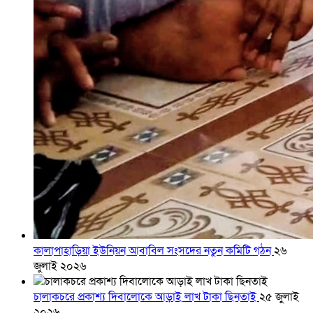
কালাপাহাড়িয়া ইউনিয়ন আবাবিল সংসদের নতুন কমিটি গঠন
২৬
জুলাই ২০২৬
চালাকচরে প্রকাশ্য দিবালোকে আড়াই লাখ টাকা ছিনতাই
২৫ জুলাই
২০২৬