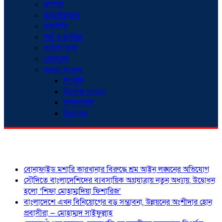
রূপগঞ্জ
আড়াইহাজার
রাজনীতি
অর্থ ও বাণিজ্য
প্রবাসে ডাক
খেলাধুলা
অনন্যা সংবাদ
সংগঠন
নিখোঁজ সংবাদ
সাক্ষাৎকার
বিনোদন
শিরোনাম
বোনাফাইড মশারি কারখানার বিরুদ্ধে শ্রম আইন লঙ্ঘনের অভিযোগ
সৌদিতে বাংলাদেশিদের ব্যবসায়িক অগ্রযাত্রায় নতুন অধ্যায়, উদ্বোধন
হলো ‘শিফা মোহাম্মদিয়া ফিশারিজ’
বাংলাদেশে এখন বিনিয়োগের বড় সম্ভাবনা, উন্নয়নের অংশীদার হোন
প্রবাসীরা — মোহাম্মদ সাইফুল্লাহ্