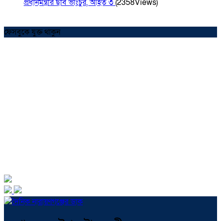
প্রধানমন্ত্রীর ছবি ভাংচুর, আহত ৩
(2358Views)
ফেসবুকে যুক্ত থাকুন