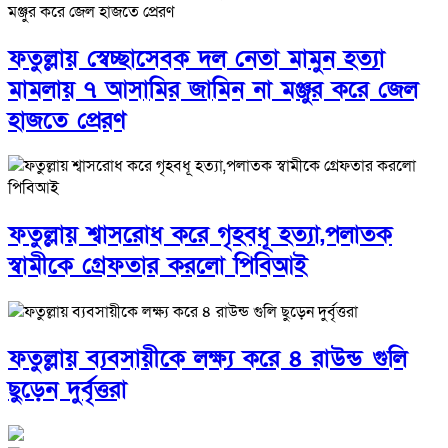
ফতুল্লায় স্বেচ্ছাসেবক দল নেতা মামুন হত্যা
মামলায় ৭ আসামির জামিন না মঞ্জুর করে জেল
হাজতে প্রেরণ
ফতুল্লায় শ্বাসরোধ করে গৃহবধূ হত্যা,পলাতক
স্বামীকে গ্রেফতার করলো পিবিআই
ফতুল্লায় ব্যবসায়ীকে লক্ষ্য করে ৪ রাউন্ড গুলি
ছুড়েন দুর্বৃত্তরা