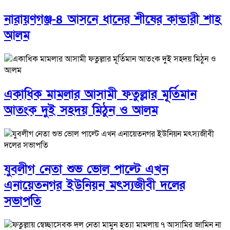
নারায়ণগঞ্জ-৪ আসনে ধানের শীষের কান্ডারী শাহ
আলম
একাধিক মামলার আসামী ফতুল্লার মূর্তিমান
আতংক দুই সহদয় মিঠুন ও আলম
যুবলীগ নেতা শুভ ভোল পাল্টে এখন
এনায়েতনগর ইউনিয়ন মৎস্যজীবী দলের
সভাপতি