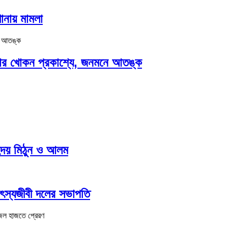
ানায় মামলা
যাডার খোকন প্রকাশ্যে, জনমনে আতঙ্ক
হদয় মিঠুন ও আলম
ৎস্যজীবী দলের সভাপতি