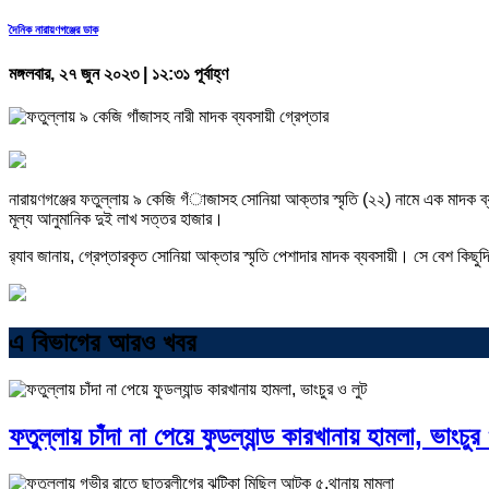
দৈনিক নারায়ণগঞ্জের ডাক
মঙ্গলবার, ২৭ জুন ২০২৩ | ১২:৩১ পূর্বাহ্ণ
নারায়ণগঞ্জের ফতুল্লায় ৯ কেজি গঁাজাসহ সোনিয়া আক্তার স্মৃতি (২২) নামে এক মাদক ব
মূল্য আনুমানিক দুই লাখ সত্তর হাজার।
র‍্যাব জানায়, গ্রেপ্তারকৃত সোনিয়া আক্তার স্মৃতি পেশাদার মাদক ব্যবসায়ী। সে বেশ কি
এ বিভাগের আরও খবর
ফতুল্লায় চাঁদা না পেয়ে ফুডল্যান্ড কারখানায় হামলা, ভাংচুর