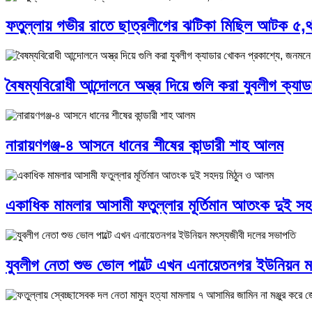
ফতুল্লায় গভীর রাতে ছাত্রলীগের ঝটিকা মিছিল আটক ৫,থ
বৈষম্যবিরোধী আন্দোলনে অস্ত্র দিয়ে গুলি করা যুবলীগ ক্
নারায়ণগঞ্জ-৪ আসনে ধানের শীষের কান্ডারী শাহ আলম
একাধিক মামলার আসামী ফতুল্লার মূর্তিমান আতংক দুই স
যুবলীগ নেতা শুভ ভোল পাল্টে এখন এনায়েতনগর ইউনিয়ন ম