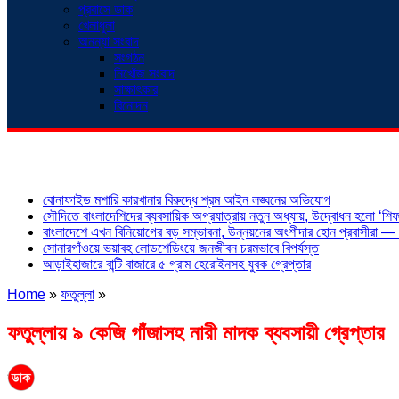
প্রবাসে ডাক
খেলাধুলা
অনন্যা সংবাদ
সংগঠন
নিখোঁজ সংবাদ
সাক্ষাৎকার
বিনোদন
শিরোনাম
বোনাফাইড মশারি কারখানার বিরুদ্ধে শ্রম আইন লঙ্ঘনের অভিযোগ
সৌদিতে বাংলাদেশিদের ব্যবসায়িক অগ্রযাত্রায় নতুন অধ্যায়, উদ্বোধন হলো ‘শিফা
বাংলাদেশে এখন বিনিয়োগের বড় সম্ভাবনা, উন্নয়নের অংশীদার হোন প্রবাসীরা — ম
সোনারগাঁওয়ে ভয়াবহ লোডশেডিংয়ে জনজীবন চরমভাবে বিপর্যস্ত
আড়াইহাজারে বান্টি বাজারে ৫ গ্রাম হেরোইনসহ যুবক গ্রেপ্তার
Home
»
ফতুল্লা
»
ফতুল্লায় ৯ কেজি গাঁজাসহ নারী মাদক ব্যবসায়ী গ্রেপ্তার