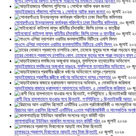
জুলাই বিপ্লবের বর্ষপূর্তি উপলক্ষে সারাদেশের মসজিদে দোয়ার আহ্বান
৩১ জুলাই ২
আড়াইহাজারে গাঁজাসহ পুলিশের ২ সোর্সকে আটক করল জনতা
৩১ জুলাই ২০২৬
সোনারগাঁওয়ে উন্নয়নমূলক কার্যক্রম পরিদর্শনে ঢাকা বিভাগীয় কমিশনার
৩০ জুলাই
সাইনবোর্ডে কাইল্লা মাসুদ বাহিনীর চাঁদাবাজি: জিম্মি চালক ও যাত্রীরা
৩০ জুলাই ২
লাওসে এশিয়া ন্যাশনাল ওয়াটার কনসালটেটিভ মিটিংয়ে এমপি মিলন
২৯ জুলাই ২০
চায়ের দোকানে প্রকাশ্যে চাপাতির কোপ, ঢামেকে মৃত্যুর সঙ্গে পাঞ্জা লড়ছেন বাবুল
আড়াইহাজারে মস‌জি‌দের অজুখানা ভাঙচুর, মুসল্লিকে হত্যাচেষ্টার অভিযোগ
২৮ জু
আড়াইহাজারে প্রবাসীর স্ত্রীকে ধর্ষণের অভিযোগে ভাসুর গ্রেপ্তার
২৮ জুলাই ২০২
আড়াইহাজার বাজারে ভ্রাম্যমাণ আদালতের অভিযান, ৫ দোকানিকে জরিমানা
২৮ জ
রোগী নিয়ে হাসপাতালে যাওয়ার পথে ছিনতাই, গণপিটুনিতে ১ ছিনতাইকারী আহত
২
রিয়াদের আল ওয়ালিদ রিসোর্টে এনটিভির ২৩তম প্রতিষ্ঠাবার্ষিকী ও সাংস্কৃতিক অনুষ্
কালাপাহাড়িয়া ইউনিয়ন আবাবিল সংসদের নতুন কমিটি গঠন
২৬ জুলাই ২০২৬
চালাকচরে প্রকাশ্য দিবালোকে আড়াই লাখ টাকা ছিনতাই
২৫ জুলাই ২০২৬