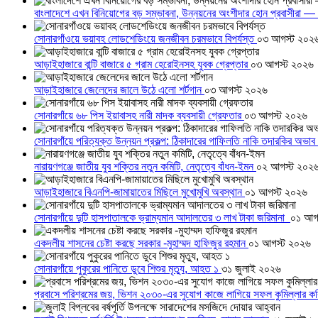
বাংলাদেশে এখন বিনিয়োগের বড় সম্ভাবনা, উন্নয়নের অংশীদার হোন প্রবাসীরা — ম
সোনারগাঁওয়ে ভয়াবহ লোডশেডিংয়ে জনজীবন চরমভাবে বিপর্যস্ত
০৩ আগস্ট ২০২
আড়াইহাজারে বান্টি বাজারে ৫ গ্রাম হেরোইনসহ যুবক গ্রেপ্তার
০৩ আগস্ট ২০২৬
আড়াইহাজারে জেলেদের জালে উঠে এলো শর্টগান
০৩ আগস্ট ২০২৬
সোনারগাঁয়ে ৬৮ পিস ইয়াবাসহ নারী মাদক ব্যবসায়ী গ্রেফতার
০৩ আগস্ট ২০২৬
সোনারগাঁয়ে পরিত্যক্ত উন্নয়ন প্রকল্প: ঠিকাদারের গাফিলতি নাকি তদারকির অভাব
নারায়ণগঞ্জে জাতীয় যুব শক্তির নতুন কমিটি, নেতৃত্বে বাঁধন-ইমন
০২ আগস্ট ২০২
আড়াইহাজারে বিএনপি-জামায়াতের মিছিলে মুখোমুখি অবস্থান
০১ আগস্ট ২০২৬
সোনারগাঁয়ে দুটি হাসপাতালকে ভ্রাম্যমান আদালতের ৩ লাখ টাকা জরিমানা
০১ আগ
একদলীয় শাসনের চেষ্টা করছে সরকার -মুহাম্মদ হাফিজুর রহমান
০১ আগস্ট ২০২৬
সোনারগাঁয়ে পুকুরের পানিতে ডুবে শিশুর মৃত্যু, আহত ১
৩১ জুলাই ২০২৬
প্রবাসে পরিশ্রমের জয়, ভিশন ২০৩০-এর সুযোগ কাজে লাগিয়ে সফল কুমিল্লার ক