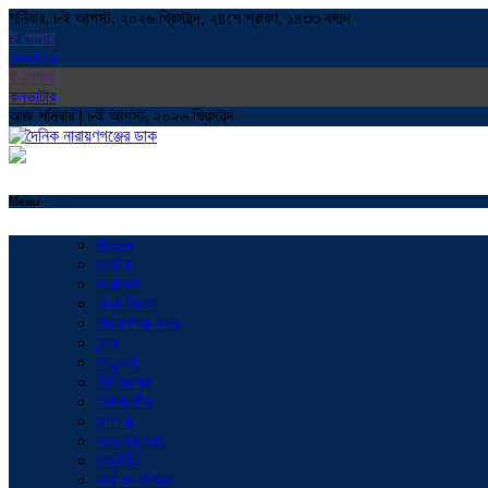
শনিবার, ৮ই আগস্ট, ২০২৬ খ্রিস্টাব্দ, ২৪শে শ্রাবণ, ১৪৩৩ বঙ্গাব্দ
ই পেপার
কনভাটার
ই পেপার
কনভাটার
আজ শনিবার | ৮ই আগস্ট, ২০২৬ খ্রিস্টাব্দ
Menu
প্রচ্ছদ
জাতীয়
সারাদেশ
ঢাকা বিভাগ
নারায়ণগঞ্জ সদর
বন্দর
ফতুল্লা
সিদ্ধিরগঞ্জ
সোনারগাঁও
রূপগঞ্জ
আড়াইহাজার
রাজনীতি
অর্থ ও বাণিজ্য