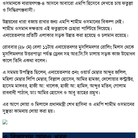
ওসমানকে নারায়ণগঞ্জ-৪ আসনে আবারো এমপি হিসেবে দেখতে চায় ফতুল্লা
ও সিদ্ধিরগঞ্জবাসী।
উন্নয়নের ধারা বজায় রাখার জন্য এমপি শামীম ওসমানের বিকল্প নেই।
শামীম ওসমান দক্ষতায় এই ফতুল্লাকে চেহারা পাল্টিয়ে দিয়েছে।
এনায়েতনগর প্রতিটি এলাকার সড়ক উন্নত করা হয়েছে ও চলমান রয়েছে।
রোববার (২৮ মে) বেলা ১১টায় এনায়েতনগর মুসলিমনগর রোলিং মিলস থেকে
মুসলিমনগর উত্তরপাড়া পর্যন্ত ড্রেনন সহ আর.সি.সি ঢালায় সড়ক কাজ উদ্বোধন
কালে তিনি একথা বলেন।
এ সমময় উপস্থিত ছিলেন, এনায়েতনগর ৩নং ওয়ার্ড মেম্বার আব্দুর জলিল,
মহিলা মেম্বার লিপি মেম্বার, বিল্লাল হোসেন, আমির হামজা, দেলোয়ার কন্ট্রাক্টর,
হাসেম মাদবর, হাজী আ: খালেক, হাজী আ: হামিদ, আব্দুর মতিন, গোলাম
রাব্বানী পাঠান, ডাঃ আমির হোসেন ও আবু তাহের প্রমুখ।
এর আগে দোয়া ও মিলাদে প্রধানমন্ত্রী শেখ হাসিনা ও এমপি শামীম ওসমানের
সুস্থতা কামনায় দোয়া করা হয়।
এ বিভাগের আরও খবর