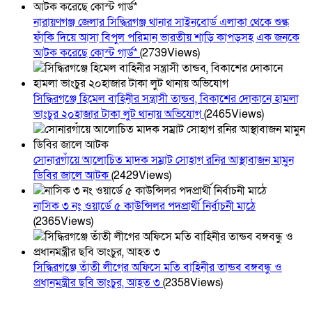
নারায়ণগঞ্জ জেলার সিদ্ধিরগঞ্জ থানার সাইনবোর্ড এলাকা থেকে শুল্ক
ফাঁকি দিয়ে আসা বিপুল পরিমান ভারতীয় শাড়ি কাপড়সহ এক জনকে
আটক করেছে কোস্ট গার্ড*
(2739Views)
সিদ্ধিরগঞ্জে হিমেল বাহিনীর সন্ত্রাসী তান্ডব, বিকাশের দোকানে হামলা
ভাংচুর ২০হাজার টাকা লুট থানায় অভিযোগ
(2465Views)
সোনারগাঁয়ে আলোচিত মাদক সম্রাট সোহাগ রনির আস্থাবাজন মামুন
ডিবির জালে আটক
(2429Views)
নাসিক ৩ নং ওয়ার্ডে ৫ কাউন্সিলর পদপ্রার্থী নির্বাচনী মাঠে
(2365Views)
সিদ্ধিরগঞ্জে তাঁতী লীগের অফিসে মতি বাহিনীর তান্ডব বঙ্গবন্ধু ও
প্রধানমন্ত্রীর ছবি ভাংচুর, আহত ৩
(2358Views)