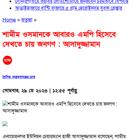
সোনারগাঁওয়ে ভয়াবহ লোডশেডিংয়ে জনজীবন চরমভাবে বিপর্যস্ত
আড়াইহাজারে বান্টি বাজারে ৫ গ্রাম হেরোইনসহ যুবক গ্রেপ্তার
Home
»
ফতুল্লা
»
শামীম ওসমানকে আবারও এমপি হিসেবে
দেখতে চায় জনগণ : আসাদুজ্জামান
দৈনিক নারায়ণগঞ্জের ডাক
সোমবার, ২৯ মে ২০২৩ | ১২:৫৫ পূর্বাহ্ণ
এনায়েতনগর ইউনিয়ন চেয়ারম্যান হাজী আসাদুজ্জামান বলেছেন, শামীম