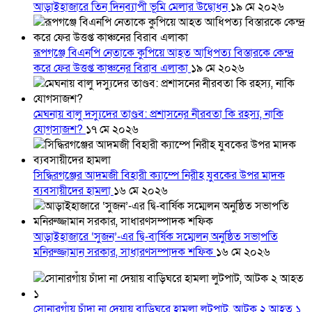
আড়াইহাজারে তিন দিনব্যাপী ভূমি মেলার উদ্বোধন
১৯ মে ২০২৬
রূপগঞ্জে বিএনপি নেতাকে কুপিয়ে আহত আধিপত্য বিস্তারকে কেন্দ্র
করে ফের উত্তপ্ত কাঞ্চনের বিরাব এলাকা
১৯ মে ২০২৬
মেঘনায় বালু দস্যুদের তাণ্ডব: প্রশাসনের নীরবতা কি রহস্য, নাকি
যোগসাজশ?
১৭ মে ২০২৬
সিদ্ধিরগঞ্জের আদমজী বিহারী ক্যাম্পে নিরীহ যুবকের উপর মাদক
ব্যবসায়ীদের হামলা
১৬ মে ২০২৬
আড়াইহাজারে ‘সুজন’-এর দ্বি-বার্ষিক সম্মেলন অনুষ্ঠিত সভাপতি
মনিরুজ্জামান সরকার, সাধারণসম্পাদক শফিক
১৬ মে ২০২৬
সোনারগাঁয় চাঁদা না দেয়ায় বাড়িঘরে হামলা লুটপাট, আটক ২ আহত ১