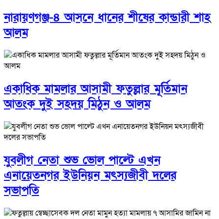
নারায়ণগঞ্জ-৪ আসনে ধানের শীষের কান্ডারী শাহ
আলম
একাধিক মামলার আসামী ফতুল্লার মূর্তিমান
আতংক দুই সহদয় মিঠুন ও আলম
যুবলীগ নেতা শুভ ভোল পাল্টে এখন
এনায়েতনগর ইউনিয়ন মৎস্যজীবী দলের
সভাপতি