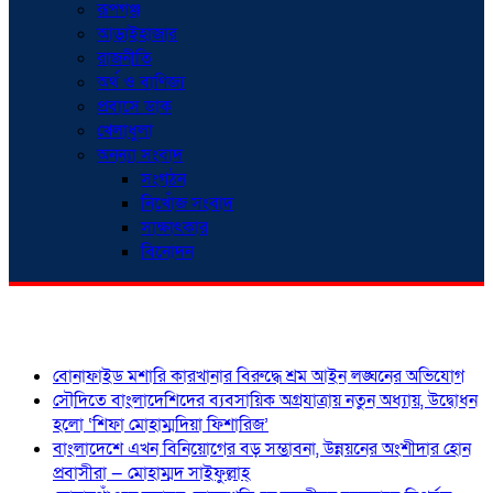
রূপগঞ্জ
আড়াইহাজার
রাজনীতি
অর্থ ও বাণিজ্য
প্রবাসে ডাক
খেলাধুলা
অনন্যা সংবাদ
সংগঠন
নিখোঁজ সংবাদ
সাক্ষাৎকার
বিনোদন
শিরোনাম
বোনাফাইড মশারি কারখানার বিরুদ্ধে শ্রম আইন লঙ্ঘনের অভিযোগ
সৌদিতে বাংলাদেশিদের ব্যবসায়িক অগ্রযাত্রায় নতুন অধ্যায়, উদ্বোধন
হলো ‘শিফা মোহাম্মদিয়া ফিশারিজ’
বাংলাদেশে এখন বিনিয়োগের বড় সম্ভাবনা, উন্নয়নের অংশীদার হোন
প্রবাসীরা — মোহাম্মদ সাইফুল্লাহ্