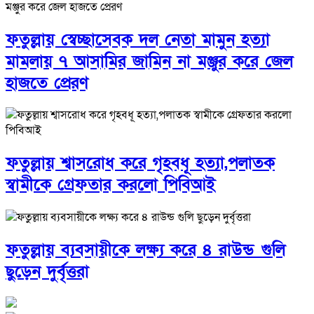
ফতুল্লায় স্বেচ্ছাসেবক দল নেতা মামুন হত্যা
মামলায় ৭ আসামির জামিন না মঞ্জুর করে জেল
হাজতে প্রেরণ
ফতুল্লায় শ্বাসরোধ করে গৃহবধূ হত্যা,পলাতক
স্বামীকে গ্রেফতার করলো পিবিআই
ফতুল্লায় ব্যবসায়ীকে লক্ষ্য করে ৪ রাউন্ড গুলি
ছুড়েন দুর্বৃত্তরা