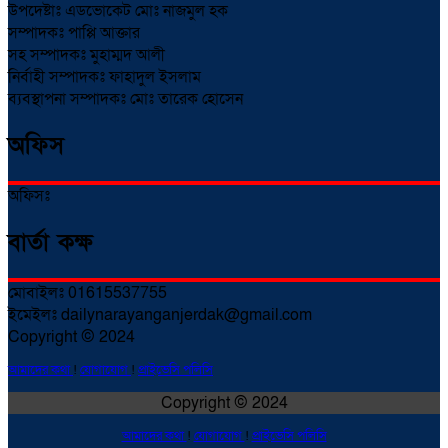
উপদেষ্টাঃ এডভোকেট মোঃ নাজমুল হক
সম্পাদকঃ পাপ্পি আক্তার
সহ সম্পাদকঃ মুহাম্মদ আলী
নির্বাহী সম্পাদকঃ ফাহাদুল ইসলাম
ব্যবস্থাপনা সম্পাদকঃ মোঃ তারেক হোসেন
অফিস
অফিসঃ
বার্তা কক্ষ
মোবাইলঃ 01615537755
ইমেইলঃ dailynarayanganjerdak@gmail.com
Copyright © 2024
আমাদের কথা
!
যোগাযোগ
!
প্রাইভেসি পলিসি
Copyright © 2024
আমাদের কথা
!
যোগাযোগ
!
প্রাইভেসি পলিসি