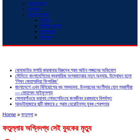
প্রবাসে ডাক
খেলাধুলা
অনন্যা সংবাদ
সংগঠন
নিখোঁজ সংবাদ
সাক্ষাৎকার
বিনোদন
শিরোনাম
বোনাফাইড মশারি কারখানার বিরুদ্ধে শ্রম আইন লঙ্ঘনের অভিযোগ
সৌদিতে বাংলাদেশিদের ব্যবসায়িক অগ্রযাত্রায় নতুন অধ্যায়, উদ্বোধন হলো
‘শিফা মোহাম্মদিয়া ফিশারিজ’
বাংলাদেশে এখন বিনিয়োগের বড় সম্ভাবনা, উন্নয়নের অংশীদার হোন প্রবাসীরা
— মোহাম্মদ সাইফুল্লাহ্
সোনারগাঁওয়ে ভয়াবহ লোডশেডিংয়ে জনজীবন চরমভাবে বিপর্যস্ত
আড়াইহাজারে বান্টি বাজারে ৫ গ্রাম হেরোইনসহ যুবক গ্রেপ্তার
Home
»
ফতুল্লা
»
ফতুল্লায় অগ্নিদগ্ধ সেই যুবকের মৃত্যু