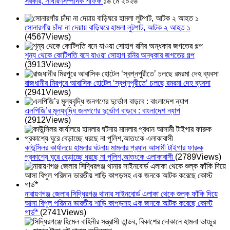
সরকার, সাধারণসম্পাদক শফিক
১৬ মে ২০২৬
সোনারগাঁয় চাঁদা না দেয়ায় বাড়িঘরে হামলা লুটপাট, আটক ২ আহত ১
(4567Views)
শূন্য থেকে কোটিপতি বনে যাওয়া সোহাগ রনির অন্ধকার জগতের গল্প
(3913Views)
রাজধানীর মিরপুরে আবাসিক হোটেল ‘স্বপ্নপুরীতে’ চলছে রমরমা দেহ ব্যবসা
(2941Views)
এলপিজি’র মূল্যবৃদ্ধি জনগণের দুর্ভোগ বাড়বে : বাংলাদেশ ন্যাপ
(2912Views)
কাউন্সিলর কার্যালয়ে হামলার ঘটনায় মামলার প্রধান আসামী টাইগার ফারুক
প্রকাশ্যে ঘুরে বেড়াচ্ছে ধরছে না পুলিশ,আতংকে এলাকাবাসী
(2789Views)
নারায়ণগঞ্জ জেলার সিদ্ধিরগঞ্জ থানার সাইনবোর্ড এলাকা থেকে শুল্ক ফাঁকি দিয়ে
আসা বিপুল পরিমান ভারতীয় শাড়ি কাপড়সহ এক জনকে আটক করেছে কোস্ট
গার্ড*
(2741Views)