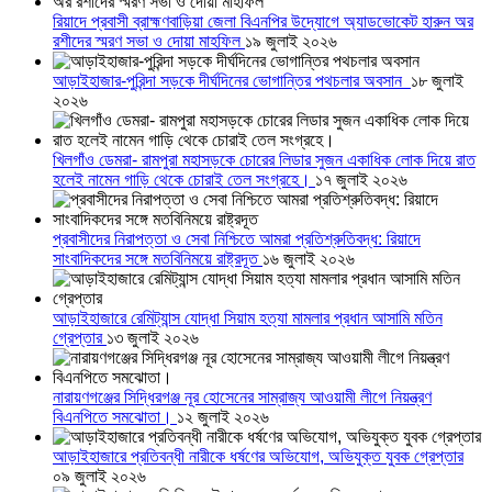
রিয়াদে প্রবাসী ব্রাহ্মণবাড়িয়া জেলা বিএনপির উদ্যোগে অ্যাডভোকেট হারুন অর
রশীদের স্মরণ সভা ও দোয়া মাহফিল
১৯ জুলাই ২০২৬
আড়াইহাজার-পুরিন্দা সড়কে দীর্ঘদিনের ভোগান্তির পথচলার অবসান
১৮ জুলাই
২০২৬
খিলগাঁও ডেমরা- রামপুরা মহাসড়কে চোরের লিডার সুজন একাধিক লোক দিয়ে রাত
হলেই নামেন গাড়ি থেকে চোরাই তেল সংগ্রহে।
১৭ জুলাই ২০২৬
প্রবাসীদের নিরাপত্তা ও সেবা নিশ্চিতে আমরা প্রতিশ্রুতিবদ্ধ: রিয়াদে
সাংবাদিকদের সঙ্গে মতবিনিময়ে রাষ্ট্রদূত
১৬ জুলাই ২০২৬
আড়াইহাজারে রেমিট্যান্স যোদ্ধা সিয়াম হত্যা মামলার প্রধান আসামি মতিন
গ্রেপ্তার
১৩ জুলাই ২০২৬
নারায়ণগঞ্জের সিদ্ধিরগঞ্জ নূর হোসেনের সাম্রাজ্য আওয়ামী লীগে নিয়ন্ত্রণ
বিএনপিতে সমঝোতা।
১২ জুলাই ২০২৬
আড়াইহাজারে প্রতিবন্ধী নারীকে ধর্ষণের অভিযোগ, অভিযুক্ত যুবক গ্রেপ্তার
০৯ জুলাই ২০২৬