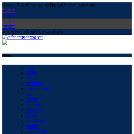
শনিবার, ৮ই আগস্ট, ২০২৬ খ্রিস্টাব্দ, ২৪শে শ্রাবণ, ১৪৩৩ বঙ্গাব্দ
ই পেপার
কনভাটার
ই পেপার
কনভাটার
আজ শনিবার | ৮ই আগস্ট, ২০২৬ খ্রিস্টাব্দ
Menu
প্রচ্ছদ
জাতীয়
সারাদেশ
ঢাকা বিভাগ
নারায়ণগঞ্জ সদর
বন্দর
ফতুল্লা
সিদ্ধিরগঞ্জ
সোনারগাঁও
রূপগঞ্জ
আড়াইহাজার
রাজনীতি
অর্থ ও বাণিজ্য