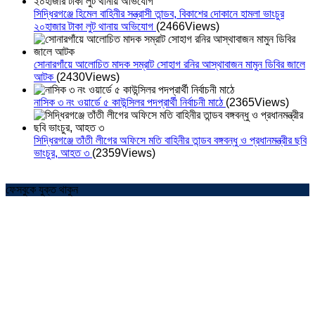
সিদ্ধিরগঞ্জে হিমেল বাহিনীর সন্ত্রাসী তান্ডব, বিকাশের দোকানে হামলা ভাংচুর
২০হাজার টাকা লুট থানায় অভিযোগ
(2466Views)
সোনারগাঁয়ে আলোচিত মাদক সম্রাট সোহাগ রনির আস্থাবাজন মামুন ডিবির জালে
আটক
(2430Views)
নাসিক ৩ নং ওয়ার্ডে ৫ কাউন্সিলর পদপ্রার্থী নির্বাচনী মাঠে
(2365Views)
সিদ্ধিরগঞ্জে তাঁতী লীগের অফিসে মতি বাহিনীর তান্ডব বঙ্গবন্ধু ও প্রধানমন্ত্রীর ছবি
ভাংচুর, আহত ৩
(2359Views)
ফেসবুকে যুক্ত থাকুন