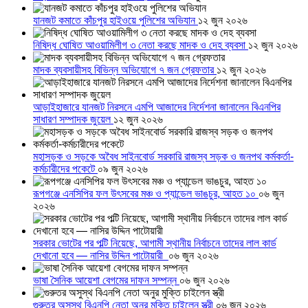
যানজট কমাতে কাঁচপুর হাইওয়ে পুলিশের অভিযান
১২ জুন ২০২৬
নিষিদ্ধ ঘোষিত আওয়ামিলীগ ৩ নেতা করছে মাদক ও দেহ ব্যবসা
১২ জুন ২০২৬
মাদক ব্যবসায়ীসহ বিভিন্ন অভিযোগে ৭ জন গ্রেফতার
১২ জুন ২০২৬
আড়াইহাজারে যানজট নিরসনে এমপি আজাদের নির্দেশনা জানালেন বিএনপির
সাধারণ সম্পাদক জুয়েল
১২ জুন ২০২৬
মহাসড়ক ও সড়কে অবৈধ সাইনবোর্ড সরকারি রাজস্ব সড়ক ও জনপথ কর্মকর্তা-
কর্মচারীদের পকেটে
০৯ জুন ২০২৬
রূপগঞ্জে এনসিপির ফল উৎসবের মঞ্চ ও প্যান্ডেল ভাঙচুর, আহত ১০
০৬ জুন
২০২৬
সরকার ভোটের পর পল্টি নিয়েছে, আগামী স্থানীয় নির্বাচনে তাদের লাল কার্ড
দেখানো হবে — নাসির উদ্দিন পাটোয়ারী
০৬ জুন ২০২৬
ভাষা সৈনিক আয়েশা বেগমের দাফন সম্পন্ন
০৬ জুন ২০২৬
গুরুতর অসুস্থ বিএনপি নেতা অনুর মুক্তি চাইলেন স্ত্রী
০৬ জুন ২০২৬