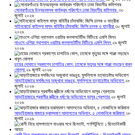
সোনারগাঁওয়ে উন্নয়নমূলক কার্যক্রম পরিদর্শনে ঢাকা বিভাগীয় কমিশনার
৩০
জুলাই ২০২৬
সাইনবোর্ডে কাইল্লা মাসুদ বাহিনীর চাঁদাবাজি: জিম্মি চালক ও যাত্রীরা
৩০ জুলাই
২০২৬
লাওসে এশিয়া ন্যাশনাল ওয়াটার কনসালটেটিভ মিটিংয়ে এমপি মিলন
২৯ জুলাই
২০২৬
চায়ের দোকানে প্রকাশ্যে চাপাতির কোপ, ঢামেকে মৃত্যুর সঙ্গে পাঞ্জা লড়ছেন বাবুল
মোল্লা
২৯ জুলাই ২০২৬
আড়াইহাজারে মস‌জি‌দের অজুখানা ভাঙচুর, মুসল্লিকে হত্যাচেষ্টার অভিযোগ
২৮
জুলাই ২০২৬
আড়াইহাজারে প্রবাসীর স্ত্রীকে ধর্ষণের অভিযোগে ভাসুর গ্রেপ্তার
২৮ জুলাই
২০২৬
আড়াইহাজার বাজারে ভ্রাম্যমাণ আদালতের অভিযান, ৫ দোকানিকে জরিমানা
২৮
জুলাই ২০২৬
রোগী নিয়ে হাসপাতালে যাওয়ার পথে ছিনতাই, গণপিটুনিতে ১ ছিনতাইকারী আহত