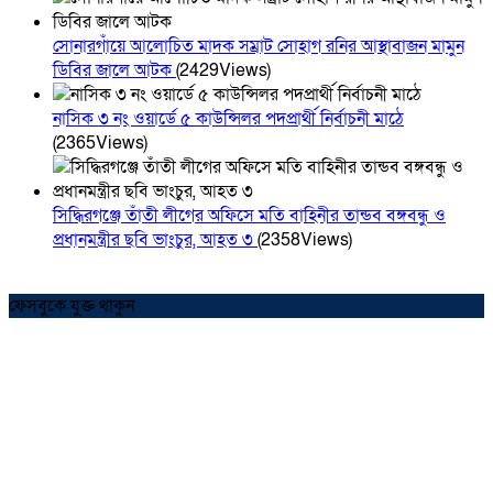
সোনারগাঁয়ে আলোচিত মাদক সম্রাট সোহাগ রনির আস্থাবাজন মামুন
ডিবির জালে আটক
(2429Views)
নাসিক ৩ নং ওয়ার্ডে ৫ কাউন্সিলর পদপ্রার্থী নির্বাচনী মাঠে
(2365Views)
সিদ্ধিরগঞ্জে তাঁতী লীগের অফিসে মতি বাহিনীর তান্ডব বঙ্গবন্ধু ও
প্রধানমন্ত্রীর ছবি ভাংচুর, আহত ৩
(2358Views)
ফেসবুকে যুক্ত থাকুন