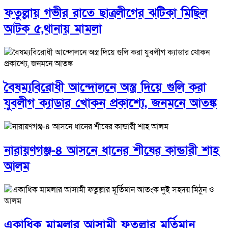
ফতুল্লায় গভীর রাতে ছাত্রলীগের ঝটিকা মিছিল
আটক ৫,থানায় মামলা
বৈষম্যবিরোধী আন্দোলনে অস্ত্র দিয়ে গুলি করা
যুবলীগ ক্যাডার খোকন প্রকাশ্যে, জনমনে আতঙ্ক
নারায়ণগঞ্জ-৪ আসনে ধানের শীষের কান্ডারী শাহ
আলম
একাধিক মামলার আসামী ফতুল্লার মূর্তিমান