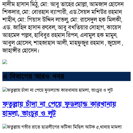
নাদীম হাসান মিঠু, মো: আবু তাহের মোল্লা, আমজাদ হোসেন
শিকদার, মো: বোরহান ব্যাপারী, এড.সৈয়দ মশিউর রহমান
শাহীন, মো: গিয়াস উদ্দিন লাভলু, মো: রাসেদুল হক মিলকী,
এড. জাহিদ হাসান রুবেল, আবু বখতিয়ার সোহাগ, কায়েস
আহমেদ পল্লব, হাবিবুর রহমান রিপন, এনামুল হক মামুন,
আবুল হোসেন, শাহজাহান আলী, মাহফুজুর রহমান , জুয়েল ,
জাহাঙ্গীর হোসেন।
এ বিভাগের আরও খবর
ফতুল্লায় চাঁদা না পেয়ে ফুডল্যান্ড কারখানায়
হামলা, ভাংচুর ও লুট