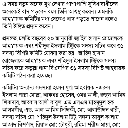
এ সময় নতুন অনেক মুখ দেখার পাশাপাশি সুবিধাবাধীদের
অনেকেই বাদ পড়বেন বলে তিনি আশ্বস্থ করেন। এমনকি
আহŸায়ক কমিটির মধ্য থেকেও বাদ পড়তে পারেন বলেও
তিনি ইঙ্গিত প্রদান করেন।
প্রসঙ্গত, চলতি বছরের ২০ জানুয়ারী জাহিদ হাসান রোজেলকে
আহŸায়ক এবং শহীদুল ইসলাম টিটুকে সদস্য সচিব করে ৩১
সদস্য বিশিষ্ট কমিটি ঘোষনা করা হয়। জাহিদ হাসান
রোজেলকে আহŸায়ক এবং শহিদুল ইসলাম টিটুকে সদস্য
সচিব করে ফতুল্লা থানা বিএনপির ৩১ সদস্য বিশিষ্ট আহবায়ক
কমিটি গঠন করা হয়েছে।
কমিটির অন্যান্য সদস্যরা হলেন যুগ্ম আহবায়ক নজরুল
ইসলাম পান্না মোল্লা, আকবর হোসেন, ওমর আলী, রুহুল আমিন
শিকদার, আব্বাস আলী বাবুল, এড.এসএম মাহমুদুল হক
আলমগীর, এড. আল-আমিন সিদ্দিকী, মো: আলাউদ্দিন বারী,
সদস্য সচিব মো: শহিদুল ইসলাম টিটু, সদস্য আবুল কালাম
আজাদ বিশ^াস, রিয়াদ মো: চৌধুরী, রহিমা শরীফ মায়া, মো: