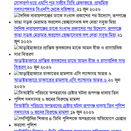
সোনারগাঁওয়ে এমপি পুত্র সজীব ডিবি হেফাজতে, প্রাথমিক
সদস্যপদসহ বিএনপি থেকে বহিষ্কার
২১ জুন ২০২৬
দৈনিক নারায়ণগঞ্জের ডাকে সংবাদ প্রকাশের পর উদ্যোগ, রূপগঞ্জে
ভাঙা সড়ক মেরামত করলেন স্বেচ্ছাসেবক দল নেতা সবুজ মিয়া
২১
জুন ২০২৬
আড়াইহাজারে প্রান্তিক কৃষকদের মাঝে আমন বীজ ও রাসায়নিক সার
বিতরণ
২০ জুন ২০২৬
আড়াইহাজারে ডাকাতের হামলায় এসি ল্যান্ডসহ আহত ৬
২০ জুন
২০২৬
সিআইডি পরিচয়ে অপহরণের চেষ্টার ঘটনা রূপগঞ্জ থানায় তিন পুলিশ
সদস্যসহ ৬ জনের বিরুদ্ধে মামলা
১৯ জুন ২০২৬