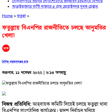
সোনারগাঁওয়ে ভয়াবহ লোডশেডিংয়ে জনজীবন চরমভাবে বিপর্যস্ত
আড়াইহাজারে বান্টি বাজারে ৫ গ্রাম হেরোইনসহ যুবক গ্রেপ্তার
Home
»
ফতুল্লা
»
ফতুল্লায় বিএনপির রাজনীতিতে চলছে ভানুমতির
খেলা!
দৈনিক নারায়ণগঞ্জের ডাক
শুক্রবার, ১১ নভেম্বর ২০২২ | ৬:১৩ অপরাহ্ণ
নিজস্ব প্রতিনিধি:
আহবায়ক কমিটি দিয়েই চলছে ফতুল্লা থানা
বিএনপির সাংগঠনিক কার্য্যক্রম। দ্বাদশ নির্বাচন ঘনিয়ে