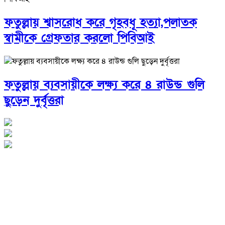
ফতুল্লায় শ্বাসরোধ করে গৃহবধূ হত্যা,পলাতক
স্বামীকে গ্রেফতার করলো পিবিআই
ফতুল্লায় ব্যবসায়ীকে লক্ষ্য করে ৪ রাউন্ড গুলি
ছুড়েন দুর্বৃত্তরা