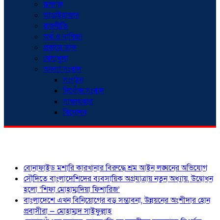
রূপগঞ্জ
আড়াইহাজার
রাজনীতি
অর্থ ও বাণিজ্য
প্রবাসে ডাক
খেলাধুলা
অনন্যা সংবাদ
সংগঠন
নিখোঁজ সংবাদ
সাক্ষাৎকার
বিনোদন
শিরোনাম
বোনাফাইড মশারি কারখানার বিরুদ্ধে শ্রম আইন লঙ্ঘনের অভিযোগ
সৌদিতে বাংলাদেশিদের ব্যবসায়িক অগ্রযাত্রায় নতুন অধ্যায়, উদ্বোধন
হলো ‘শিফা মোহাম্মদিয়া ফিশারিজ’
বাংলাদেশে এখন বিনিয়োগের বড় সম্ভাবনা, উন্নয়নের অংশীদার হোন
প্রবাসীরা — মোহাম্মদ সাইফুল্লাহ্