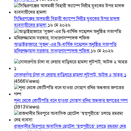
সিদ্ধিরগঞ্জের আদমজী বিহারী ক্যাম্পে নিরীহ যুবকের উপর মাদক
ব্যবসায়ীদের হামলা
১৬ মে ২০২৬
আড়াইহাজারে ‘সুজন’-এর দ্বি-বার্ষিক সম্মেলন অনুষ্ঠিত সভাপতি
মনিরুজ্জামান সরকার, সাধারণসম্পাদক শফিক
১৬ মে ২০২৬
সোনারগাঁয় চাঁদা না দেয়ায় বাড়িঘরে হামলা লুটপাট, আটক ২ আহত ১
(4566Views)
শূন্য থেকে কোটিপতি বনে যাওয়া সোহাগ রনির অন্ধকার জগতের গল্প
(3913Views)
রাজধানীর মিরপুরে আবাসিক হোটেল ‘স্বপ্নপুরীতে’ চলছে রমরমা দেহ