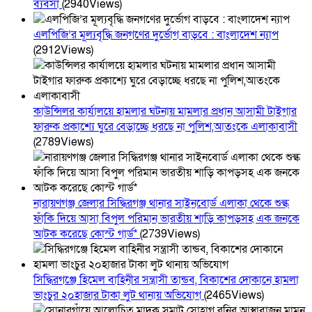
ব্যবসা
(2940Views)
এলপিজি’র মূল্যবৃদ্ধি জনগণের দুর্ভোগ বাড়বে : বাংলাদেশ ন্যাপ
(2912Views)
কাউন্সিলর কার্যালয়ে হামলার ঘটনায় মামলার প্রধান আসামী টাইগার
ফারুক প্রকাশ্যে ঘুরে বেড়াচ্ছে ধরছে না পুলিশ,আতংকে এলাকাবাসী
(2789Views)
নারায়ণগঞ্জ জেলার সিদ্ধিরগঞ্জ থানার সাইনবোর্ড এলাকা থেকে শুল্ক
ফাঁকি দিয়ে আসা বিপুল পরিমান ভারতীয় শাড়ি কাপড়সহ এক জনকে
আটক করেছে কোস্ট গার্ড*
(2739Views)
সিদ্ধিরগঞ্জে হিমেল বাহিনীর সন্ত্রাসী তান্ডব, বিকাশের দোকানে হামলা
ভাংচুর ২০হাজার টাকা লুট থানায় অভিযোগ
(2465Views)