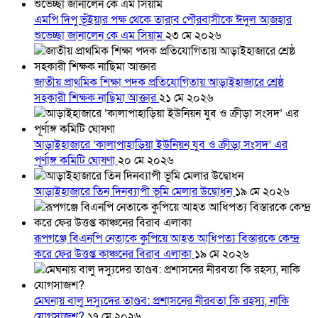
এমপি দিপু ভূঁইয়ার পক্ষ থেকে তারাব পৌরবাসীকে ঈদুল আজহার
শুভেচ্ছা জানালেন কে এম সিয়াম
২৩ মে ২০২৬
জাতীয় প্রাথমিক শিক্ষা পদক প্রতিযোগিতায় আড়াইহাজারে শ্রেষ্ঠ
সহকারী শিক্ষক নাছিমা আক্তার
২১ মে ২০২৬
আড়াইহাজারে ‘কালাপাহাড়িয়া ইউনিয়ন যুব ও ক্রীড়া সংসদ’ এর
পূর্ণাঙ্গ কমিটি ঘোষণা
২০ মে ২০২৬
আড়াইহাজারে তিন দিনব্যাপী ভূমি মেলার উদ্বোধন
১৯ মে ২০২৬
রূপগঞ্জে বিএনপি নেতাকে কুপিয়ে আহত আধিপত্য বিস্তারকে কেন্দ্র
করে ফের উত্তপ্ত কাঞ্চনের বিরাব এলাকা
১৯ মে ২০২৬
মেঘনায় বালু দস্যুদের তাণ্ডব: প্রশাসনের নীরবতা কি রহস্য, নাকি
যোগসাজশ?
১৭ মে ২০২৬