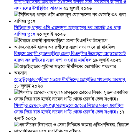
কালাপাহাড়িয়ায় আবাবিল সংসদের জরুরি সভা, সর্বস্তরের আলেম ও
সদস্যদের উপস্থিতির আহ্বান
২১ জুলাই ২০২৬
সিদ্ধিরগঞ্জ থানার ওসি এমদাদুল যোগদানের পর থেকেই ৩৪ ধারা
বাণিজ্য তুঙ্গে
২০ জুলাই ২০২৬
রিয়াদে প্রবাসী ব্রাহ্মণবাড়িয়া জেলা বিএনপির উদ্যোগে অ্যাডভোকেট
হারুন অর রশীদের স্মরণ সভা ও দোয়া মাহফিল
১৯ জুলাই ২০২৬
আড়াইহাজার-পুরিন্দা সড়কে দীর্ঘদিনের ভোগান্তির পথচলার অবসান
১৮ জুলাই ২০২৬
খিলগাঁও ডেমরা- রামপুরা মহাসড়কে চোরের লিডার সুজন একাধিক
লোক দিয়ে রাত হলেই নামেন গাড়ি থেকে চোরাই তেল সংগ্রহে।
১৭
জুলাই ২০২৬