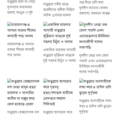
ফতুল্লায় চাঁদা না পেয়ে
অস্ত্র দিয়ে গুলি করা
ফতুল্লায় গভীর রাতে
ফুডল্যান্ড কারখানায়
যুবলীগ ক্যাডার খোকন
ছাত্রলীগের ঝটিকা মিছিল
হামলা, ভাংচুর ও লুট
প্রকাশ্যে, জনমনে আতঙ্ক
আটক ৫,থানায় মামলা
নারায়ণগঞ্জ-৪ আসনে
ধানের শীষের কান্ডারী
একাধিক মামলার আসামী
শাহ আলম
ফতুল্লার মূর্তিমান আতংক
যুবলীগ নেতা শুভ ভোল
দুই সহদয় মিঠুন ও আলম
পাল্টে এখন এনায়েতনগর
ইউনিয়ন মৎস্যজীবী
দলের সভাপতি
ফতুল্লায় ব্যবসায়ীকে লক্ষ্য
করে ৪ রাউন্ড গুলি ছুড়েন
দুর্বৃত্তরা
ফতুল্লায় স্বেচ্ছাসেবক দল
ফতুল্লায় শ্বাসরোধ করে