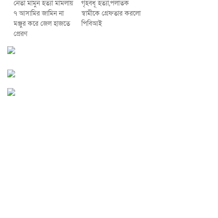
নেতা মামুন হত্যা মামলায়
গৃহবধূ হত্যা,পলাতক
৭ আসামির জামিন না
স্বামীকে গ্রেফতার করলো
মঞ্জুর করে জেল হাজতে
পিবিআই
প্রেরণ