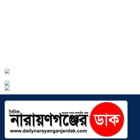
সোনারগাঁয়ে ৬৮ পিস ইয়াবাসহ নারী মাদক
ব্যবসায়ী গ্রেফতার
০৩ আগস্ট ২০২৬
সোনারগাঁয়ে পরিত্যক্ত উন্নয়ন প্রকল্প:
ঠিকাদারের গাফিলতি নাকি তদারকির অভাব
০২ আগস্ট ২০২৬
নারায়ণগঞ্জে জাতীয় যুব শক্তির নতুন কমিটি,
নেতৃত্বে বাঁধন-ইমন
০২ আগস্ট ২০২৬
আড়াইহাজারে বিএনপি-জামায়াতের মিছিলে
মুখোমুখি অবস্থান
০১ আগস্ট ২০২৬