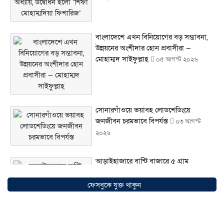
বাংলাদেশে এখন বিনিয়োগের বড় সম্ভাবনা,
উন্নয়নের অংশীদার হোন প্রবাসীরা —
মোহাম্মদ সাইফুল্লাহ্
০৫ আগস্ট ২০২৬
সোনারগাঁওয়ে ভয়াবহ লোডশেডিংয়ে
জনজীবন চরমভাবে বিপর্যস্ত
০৩ আগস্ট
২০২৬
আড়াইহাজারে বান্টি বাজারে ৫ গ্রাম
হেরোইনসহ যুবক গ্রেপ্তার
০৩ আগস্ট ২০২৬
ফেসবুকে যুক্ত থাকুন
আড়াইহাজারে জেলেদের জালে উঠে এলো
শর্টগান
০৩ আগস্ট ২০২৬