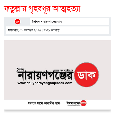
ফতুল্লায় গৃহবধূর আত্মহত্যা
দৈনিক নারায়ণগঞ্জের ডাক
মঙ্গলবার, ০৮ নভেম্বর ২০২২ | ৭:৫১ অপরাহ্ণ