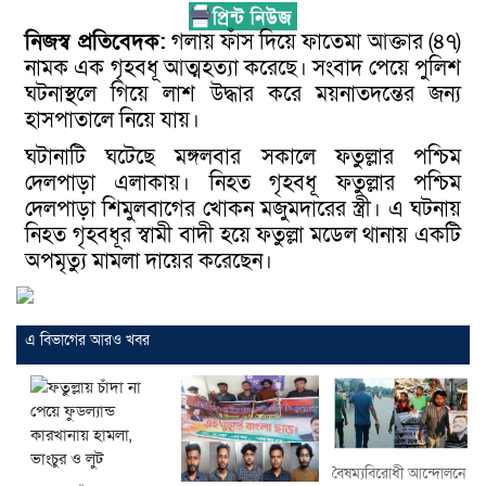
নিজস্ব প্রতিবেদক:
গলায় ফাঁস দিয়ে ফাতেমা আক্তার (৪৭)
নামক এক গৃহবধূ আত্মহত্যা করেছে। সংবাদ পেয়ে পুলিশ
ঘটনাস্থলে গিয়ে লাশ উদ্ধার করে ময়নাতদন্তের জন্য
হাসপাতালে নিয়ে যায়।
ঘটানাটি ঘটেছে মঙ্গলবার সকালে ফতুল্লার পশ্চিম
দেলপাড়া এলাকায়। নিহত গৃহবধূ ফতুল্লার পশ্চিম
দেলপাড়া শিমুলবাগের খোকন মজুমদারের স্ত্রী। এ ঘটনায়
নিহত গৃহবধূর স্বামী বাদী হয়ে ফতুল্লা মডেল থানায় একটি
অপমৃত্যু মামলা দায়ের করেছেন।
এ বিভাগের আরও খবর
বৈষম্যবিরোধী আন্দোলনে