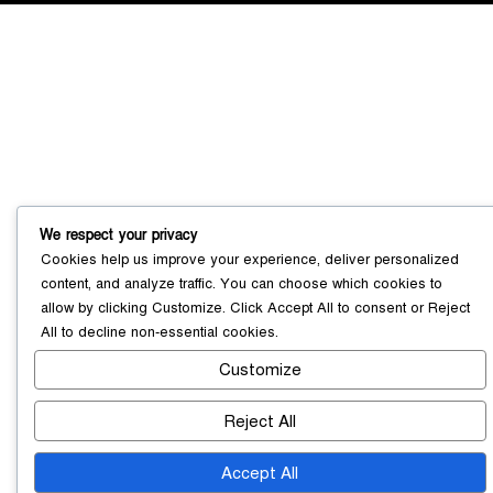
সোনারগাঁয়ে ৬৮ পিস ইয়াবাসহ নারী মাদক
ব্যবসায়ী গ্রেফতার
০৩ আগস্ট ২০২৬
We respect your privacy
সোনারগাঁয়ে পরিত্যক্ত উন্নয়ন প্রকল্প:
Cookies help us improve your experience, deliver personalized
ঠিকাদারের গাফিলতি নাকি তদারকির অভাব
content, and analyze traffic. You can choose which cookies to
০২ আগস্ট ২০২৬
allow by clicking
Customize
. Click
Accept All
to consent or
Reject
All
to decline non-essential cookies.
Customize
নারায়ণগঞ্জে জাতীয় যুব শক্তির নতুন কমিটি,
নেতৃত্বে বাঁধন-ইমন
০২ আগস্ট ২০২৬
Reject All
Accept All