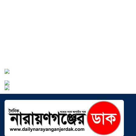
বাংলাদেশে এখন বিনিয়োগের বড় সম্ভাবনা,
উন্নয়নের অংশীদার হোন প্রবাসীরা —
মোহাম্মদ সাইফুল্লাহ্
০৫ আগস্ট ২০২৬
সোনারগাঁওয়ে ভয়াবহ লোডশেডিংয়ে
জনজীবন চরমভাবে বিপর্যস্ত
০৩ আগস্ট
২০২৬
আড়াইহাজারে বান্টি বাজারে ৫ গ্রাম
হেরোইনসহ যুবক গ্রেপ্তার
০৩ আগস্ট ২০২৬