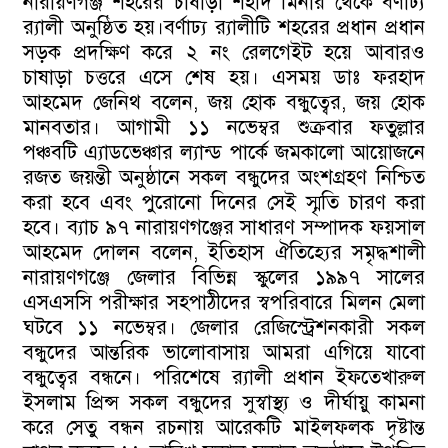
নারায়ণগঞ্জ শহরের চাষাড়া শহীদ মিনার থেকে বর্ণাঢ্য
র‌্যালী অনুষ্ঠিত হয়।বর্ণাঢ্য র‌্যালীটি শহরের প্রধান প্রধান
সড়ক প্রদক্ষিণ করে ২ নং রেলগেইট হয়ে আবারও
চাষাড়া চত্তরে এসে শেষ হয়। এসময় ডাঃ ফরহাদ
আহমেদ জেনিথ বলেন, জয় হোক বন্ধুত্বের, জয় হোক
মানবতার। আগামী ১১ নভেম্বর শুক্রবার ফতুল্লার
পঞ্চবটি এ্যাডভেঞ্চার ল্যান্ড পার্কে জমকালো আয়োজনে
রজত জয়ন্তী অনুষ্ঠানে সকল বন্ধুদের অংশগ্রহণ নিশ্চিত
করা হবে এবং পুরোনো দিনের সেই স্মৃতি চারণ করা
হবে। ব্যাচ ৯৭ নারায়ণগঞ্জের সাধারণ সম্পাদক ফয়সাল
আহমেদ দোলন বলেন, ইতিহাস ঐতিহ্যের সমৃদ্ধশালী
নারায়ণগঞ্জে জেলার বিভিন্ন স্কুলের ১৯৯৭ সালের
এসএসসি পরীক্ষার সহপাঠীদের স্বপরিবারে মিলন মেলা
ঘটবে ১১ নভেম্বর। জেলার রেজিস্ট্রেশনকারী সকল
বন্ধুদের আন্তরিক ভালোবাসায় আমরা এগিয়ে যাবো
বন্ধুত্বের বন্ধনে। পরিশেষে র‌্যালী প্রধান ইফতেখারুল
ইসলাম প্রিন্স সকল বন্ধুদের সুস্বাস্থ্য ও দীর্ঘায়ু কামনা
করে সেতু বন্ধন রচনায় আরেকটি মাইলফলক দৃষ্টান্ত