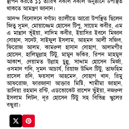
স্থাপন করতে ১১ তারিখ সকাল সকাল অনুষ্ঠানে উপস্থিত
থাকতে আমন্ত্রণ জানান।
আনন্দ বিনোদনে বর্ণাঢ্য র‌্যালীতে আরো উপস্থিত ছিলেন
জিতু সুমন, মোয়াজ্জেম হোসেন টিপু, সায়েম কবীর, এম
এ মান্নান ভূঁইয়া, নাদিম কবীর, ইয়াসির ইবনে মিজান
সোহান, সনেট, সাইফুল ইসলাম, আহমদ আলী সজিব,
ফিরোজ আলম, কামরুল হাসান সোহাগ, আলমগীর
হোসেন, হালিমুল্লাহ টিটু, মামুন ফকির, রিপন মাহমুদ
আকাশ, নেয়ামত উল্লাহ চুন্নু, সাদ্দাম হোসেন মির্জা,
ওসমান গনি, সুমন আচার্য, রিয়াজ উদ্দিন টিটু, তাফহিম
রাসেল রনি, ফয়সাল আহমেদ, সোহাগ খান, রিমু
আফরোজ, ফারজানা আক্তার মিষ্টি, শামীমা জাহান,
তানিয়া রহমান রন্টি, এডভোকেট রাশেদ ভুঁইয়া, নজরুল
ইসলাম লিটন, নূর হোসেন টিটু সহ বিভিন্ন স্কুলের
বন্ধুরা।