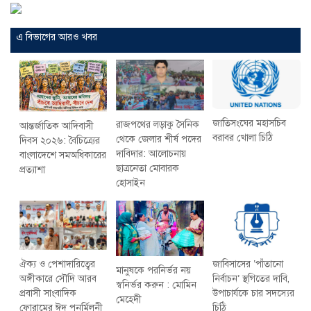
এ বিভাগের আরও খবর
জাতিসংঘের মহাসচিব
রাজপথের লড়াকু সৈনিক
আন্তর্জাতিক আদিবাসী
বরাবর খোলা চিঠি
থেকে জেলার শীর্ষ পদের
দিবস ২০২৬: বৈচিত্র্যের
দাবিদার: আলোচনায়
বাংলাদেশে সমঅধিকারের
ছাত্রনেতা মোবারক
প্রত্যাশা
হোসাইন
ঐক্য ও পেশাদারিত্বের
জাবিসাসের ‘পাঁতানো
মানুষকে পরনির্ভর নয়
অঙ্গীকারে সৌদি আরব
নির্বাচন’ স্থগিতের দাবি,
স্বনির্ভর করুন : মোমিন
প্রবাসী সাংবাদিক
উপাচার্যকে চার সদস্যের
মেহেদী
ফোরামের ঈদ পুনর্মিলনী
চিঠি