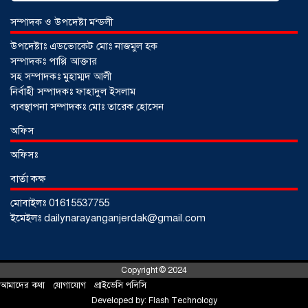
সম্পাদক ও উপদেষ্টা মন্ডলী
উপদেষ্টাঃ এডভোকেট মোঃ নাজমুল হক
সম্পাদকঃ পাপ্পি আক্তার
সহ সম্পাদকঃ মুহাম্মদ আলী
নির্বাহী সম্পাদকঃ ফাহাদুল ইসলাম
ব্যবস্থাপনা সম্পাদকঃ মোঃ তারেক হোসেন
আড়াইহাজারে জেলেদের জালে উঠে এলো
অফিস
শর্টগান
০৩ আগস্ট ২০২৬
অফিসঃ
বার্তা কক্ষ
মোবাইলঃ 01615537755
ইমেইলঃ dailynarayanganjerdak@gmail.com
Copyright © 2024
আমাদের কথা
!
যোগাযোগ
!
প্রাইভেসি পলিসি
Developed by:
Flash Technology