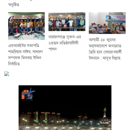
অনুষ্ঠিত
নারায়ণগঞ্জে সুজন-এর
আগামী ২৮ জুনের
২৩তম প্রতিষ্ঠাবার্ষিকী
এমআরইউর সভাপতি
মহাসমাবেশে জনস্রোত
পালন
শাহরিয়ার নাঈম, সাধারণ
তৈরি হবে সোহরাওয়ার্দী
সম্পাদক মিসবাহ উদ্দিন
উদ্যানে : মাসুম বিল্লাহ
নির্বাচিত