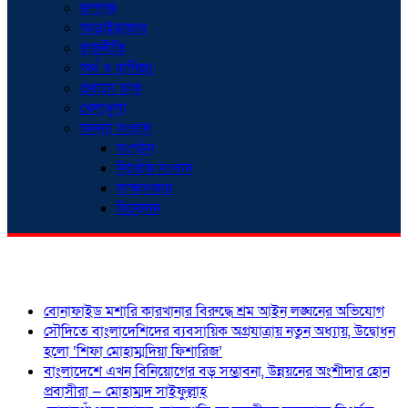
রূপগঞ্জ
আড়াইহাজার
রাজনীতি
অর্থ ও বাণিজ্য
প্রবাসে ডাক
খেলাধুলা
অনন্যা সংবাদ
সংগঠন
নিখোঁজ সংবাদ
সাক্ষাৎকার
বিনোদন
শিরোনাম
বোনাফাইড মশারি কারখানার বিরুদ্ধে শ্রম আইন লঙ্ঘনের অভিযোগ
সৌদিতে বাংলাদেশিদের ব্যবসায়িক অগ্রযাত্রায় নতুন অধ্যায়, উদ্বোধন
হলো ‘শিফা মোহাম্মদিয়া ফিশারিজ’
বাংলাদেশে এখন বিনিয়োগের বড় সম্ভাবনা, উন্নয়নের অংশীদার হোন
প্রবাসীরা — মোহাম্মদ সাইফুল্লাহ্