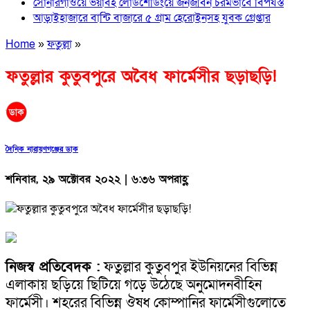
সোনারগাঁওয়ে ভয়াবহ লোডশেডিংয়ে জনজীবন চরমভাবে বিপর্যস্ত
আড়াইহাজারে বান্টি বাজারে ৫ গ্রাম হেরোইনসহ যুবক গ্রেপ্তার
Home
»
ফতুল্লা
»
ফতুল্লার কুতুবপুরে অবৈধ ফার্মেসীর ছড়াছড়ি!
দৈনিক নারায়ণগঞ্জের ডাক
শনিবার, ২৯ অক্টোবর ২০২২ | ৬:৩৬ অপরাহ্ণ
নিজস্ব প্রতিবেদক :
ফতুল্লার কুতুবপুর ইউনিয়নের বিভিন্ন
এলাকায় ছড়িয়ে ছিটিয়ে গড়ে উঠেছে অনুমোদনবীহিন
ফার্মেসী। শহরের বিভিন্ন ঔষধ কোম্পানির ফার্মেসীগুলোতে