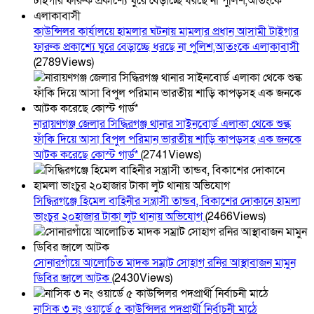
কাউন্সিলর কার্যালয়ে হামলার ঘটনায় মামলার প্রধান আসামী টাইগার
ফারুক প্রকাশ্যে ঘুরে বেড়াচ্ছে ধরছে না পুলিশ,আতংকে এলাকাবাসী
(2789Views)
নারায়ণগঞ্জ জেলার সিদ্ধিরগঞ্জ থানার সাইনবোর্ড এলাকা থেকে শুল্ক
ফাঁকি দিয়ে আসা বিপুল পরিমান ভারতীয় শাড়ি কাপড়সহ এক জনকে
আটক করেছে কোস্ট গার্ড*
(2741Views)
সিদ্ধিরগঞ্জে হিমেল বাহিনীর সন্ত্রাসী তান্ডব, বিকাশের দোকানে হামলা
ভাংচুর ২০হাজার টাকা লুট থানায় অভিযোগ
(2466Views)
সোনারগাঁয়ে আলোচিত মাদক সম্রাট সোহাগ রনির আস্থাবাজন মামুন
ডিবির জালে আটক
(2430Views)
নাসিক ৩ নং ওয়ার্ডে ৫ কাউন্সিলর পদপ্রার্থী নির্বাচনী মাঠে