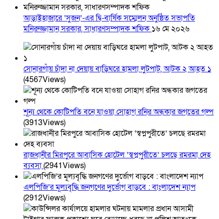
আড়াইহাজারে ‘সুজন’-এর দ্বি-বার্ষিক সম্মেলন অনুষ্ঠিত সভাপতি
মনিরুজ্জামান সরকার, সাধারণসম্পাদক শফিক
১৬ মে ২০২৬
সোনারগাঁয় চাঁদা না দেয়ায় বাড়িঘরে হামলা লুটপাট, আটক ২ আহত ১
(4567Views)
শূন্য থেকে কোটিপতি বনে যাওয়া সোহাগ রনির অন্ধকার জগতের গল্প
(3913Views)
রাজধানীর মিরপুরে আবাসিক হোটেল ‘স্বপ্নপুরীতে’ চলছে রমরমা দেহ
ব্যবসা
(2941Views)
এলপিজি’র মূল্যবৃদ্ধি জনগণের দুর্ভোগ বাড়বে : বাংলাদেশ ন্যাপ
(2912Views)