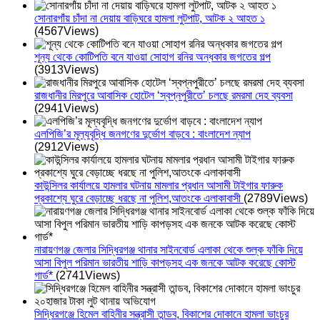
সোনারগাঁয় চাঁদা না দেয়ায় বাড়িঘরে হামলা লুটপাট, আটক ২ আহত ১
(4567Views)
শূন্য থেকে কোটিপতি বনে যাওয়া সোহাগ রনির অন্ধকার জগতের গল্প
(3913Views)
রাজধানীর মিরপুরে আবাসিক হোটেল ‘স্বপ্নপুরীতে’ চলছে রমরমা দেহ ব্যবসা
(2941Views)
এলপিজি’র মূল্যবৃদ্ধি জনগণের দুর্ভোগ বাড়বে : বাংলাদেশ ন্যাপ
(2912Views)
কাউন্সিলর কার্যালয়ে হামলার ঘটনায় মামলার প্রধান আসামী টাইগার ফারুক
প্রকাশ্যে ঘুরে বেড়াচ্ছে ধরছে না পুলিশ,আতংকে এলাকাবাসী
(2789Views)
নারায়ণগঞ্জ জেলার সিদ্ধিরগঞ্জ থানার সাইনবোর্ড এলাকা থেকে শুল্ক ফাঁকি দিয়ে
আসা বিপুল পরিমান ভারতীয় শাড়ি কাপড়সহ এক জনকে আটক করেছে কোস্ট
গার্ড*
(2741Views)
সিদ্ধিরগঞ্জে হিমেল বাহিনীর সন্ত্রাসী তান্ডব, বিকাশের দোকানে হামলা ভাংচুর