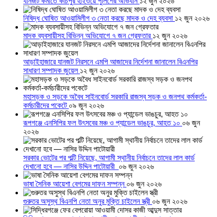
যানজট কমাতে কাঁচপুর হাইওয়ে পুলিশের অভিযান
১২ জুন ২০২৬
নিষিদ্ধ ঘোষিত আওয়ামিলীগ ৩ নেতা করছে মাদক ও দেহ ব্যবসা
১২ জুন ২০২৬
মাদক ব্যবসায়ীসহ বিভিন্ন অভিযোগে ৭ জন গ্রেফতার
১২ জুন ২০২৬
আড়াইহাজারে যানজট নিরসনে এমপি আজাদের নির্দেশনা জানালেন বিএনপির
সাধারণ সম্পাদক জুয়েল
১২ জুন ২০২৬
মহাসড়ক ও সড়কে অবৈধ সাইনবোর্ড সরকারি রাজস্ব সড়ক ও জনপথ কর্মকর্তা-
কর্মচারীদের পকেটে
০৯ জুন ২০২৬
রূপগঞ্জে এনসিপির ফল উৎসবের মঞ্চ ও প্যান্ডেল ভাঙচুর, আহত ১০
০৬ জুন
২০২৬
সরকার ভোটের পর পল্টি নিয়েছে, আগামী স্থানীয় নির্বাচনে তাদের লাল কার্ড
দেখানো হবে — নাসির উদ্দিন পাটোয়ারী
০৬ জুন ২০২৬
ভাষা সৈনিক আয়েশা বেগমের দাফন সম্পন্ন
০৬ জুন ২০২৬
গুরুতর অসুস্থ বিএনপি নেতা অনুর মুক্তি চাইলেন স্ত্রী
০৬ জুন ২০২৬