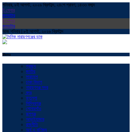
শনিবার, ৮ই আগস্ট, ২০২৬ খ্রিস্টাব্দ, ২৪শে শ্রাবণ, ১৪৩৩ বঙ্গাব্দ
ই পেপার
কনভাটার
ই পেপার
কনভাটার
আজ শনিবার | ৮ই আগস্ট, ২০২৬ খ্রিস্টাব্দ
Menu
প্রচ্ছদ
জাতীয়
সারাদেশ
ঢাকা বিভাগ
নারায়ণগঞ্জ সদর
বন্দর
ফতুল্লা
সিদ্ধিরগঞ্জ
সোনারগাঁও
রূপগঞ্জ
আড়াইহাজার
রাজনীতি
অর্থ ও বাণিজ্য