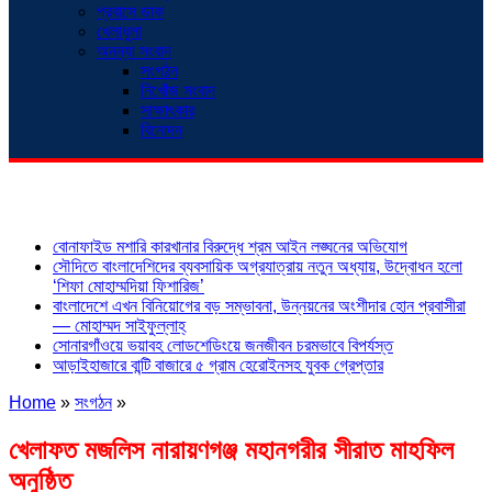
প্রবাসে ডাক
খেলাধুলা
অনন্যা সংবাদ
সংগঠন
নিখোঁজ সংবাদ
সাক্ষাৎকার
বিনোদন
শিরোনাম
বোনাফাইড মশারি কারখানার বিরুদ্ধে শ্রম আইন লঙ্ঘনের অভিযোগ
সৌদিতে বাংলাদেশিদের ব্যবসায়িক অগ্রযাত্রায় নতুন অধ্যায়, উদ্বোধন হলো
‘শিফা মোহাম্মদিয়া ফিশারিজ’
বাংলাদেশে এখন বিনিয়োগের বড় সম্ভাবনা, উন্নয়নের অংশীদার হোন প্রবাসীরা
— মোহাম্মদ সাইফুল্লাহ্
সোনারগাঁওয়ে ভয়াবহ লোডশেডিংয়ে জনজীবন চরমভাবে বিপর্যস্ত
আড়াইহাজারে বান্টি বাজারে ৫ গ্রাম হেরোইনসহ যুবক গ্রেপ্তার
Home
»
সংগঠন
»
খেলাফত মজলিস নারায়ণগঞ্জ মহানগরীর সীরাত মাহফিল
অনুষ্ঠিত