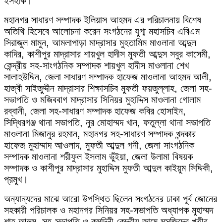
ইসহাক।
মহানগর সাধারণ সম্পাদক ইলিয়াস আহমদ এর পরিচালনায় বিশেষ
অতিথি হিসেবে আলোচনা করেন সংগঠনের যুগ্ম মহাসচিব এবিএম
সিরাজুল মামুন, আমলাপাড়া মাদ্রাসার মুহতামিম মাওলানা আব্দুল
কাদির, কাশীপুর মাদ্রাসার শায়খুল হাদীস মুফতী আব্দুস সবুর কাসেমী,
কেন্দ্রীয় সহ-সাংগঠনিক সম্পাদক শায়খুল হাদীস মাওলানা শেখ
সালাহউদ্দিন, জেলা সাধারণ সম্পাদক হাফেজ মাওলানা আহমদ আলী,
হাজ্বী সাইজু্দ্দীন মাদ্রাসার শিক্ষাসচিব মুফতী ফয়জুল্লাহ, জেলা সহ-
সভাপতি ও মজিববাগ মাদ্রাসার সিনিয়র মুহাদ্দিস মাওলানা গোলাম
রব্বানী, জেলা সহ-সাধারণ সম্পাদক হাফেজ কবির হোসাইন,
সিদ্ধিরগঞ্জ থানা সভাপতি, নুর মোহাম্মদ খান, ফতুল্লা থানা সভাপতি
মাওলানা মিজানুর রহমান, মহানগর সহ-সাধারণ সম্পাদক খন্দকার
হাফেজ মুহাম্মাদ আওলাদ, মুফতী আব্দুল গনী, জেলা সাংগঠনিক
সম্পাদক মাওলানা শরীফুল ইসলাম ভুঁইয়া, জেলা উলামা বিষয়ক
সম্পাদক ও কাশীপুর মাদ্রাসার মুহাদ্দিস মুফতী আব্দুল কাইয়ুম সিদ্দিকী,
প্রমুখ।
অন্যান্যদের মাঝে আরো উপস্থিত ছিলেন সংগঠনের ঢাকা পূর্ব জোনের
সহকারী পরিচালক ও মহানগর সিনিয়র সহ-সভাপতি অধ্যাপক মুহাম্মদ
শাহ আলম, সহ-সভাপতি ও কুমুদিনী কেন্দ্রীয় জামে মসজিদের খতীব