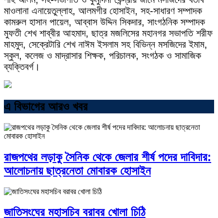
মাওলানা এনায়েতুল্লাহ, আলমগীর হোসাইন, সহ-সাধারণ সম্পাদক
কামরুল হাসান পায়েল, আব্বাস উদ্দিন সিকদার, সাংগঠনিক সম্পাদক
মুফতী শেখ শাব্বীর আহমাদ, ছাত্র মজলিসের মহানগর সভাপতি শরীফ
মাহমুদ, সেক্রেটারি শেখ নাঈম ইসলাম সহ বিভিন্ন মসজিদের ইমাম,
স্কুল, কলেজ ও মাদ্রাসার শিক্ষক, পরিচালক, সংগঠক ও সামাজিক
ব্যক্তিবর্গ।
এ বিভাগের আরও খবর
রাজপথের লড়াকু সৈনিক থেকে জেলার শীর্ষ পদের দাবিদার:
আলোচনায় ছাত্রনেতা মোবারক হোসাইন
জাতিসংঘের মহাসচিব বরাবর খোলা চিঠি