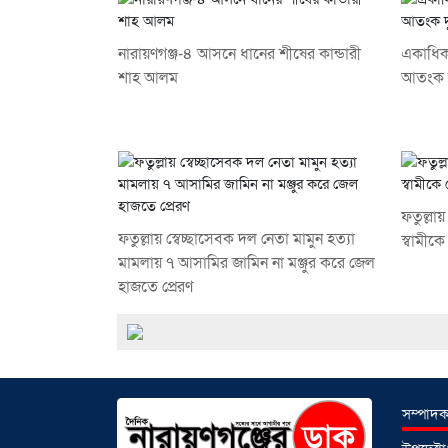
নারায়ণগঞ্জ-৪ আসনে ধানের শীষের কান্ডারী
একাধিক 
শাহ আলম
আতংক দ
ফতুল্লা
ফতুল্লায় স্বেচ্ছাসেবক দল নেতা মামুন হত্যা
স্বামী
মামলায় ৭ আসামির জামিন না মঞ্জুর করে জেল
হাজতে প্রেরণ
সম্পাদক