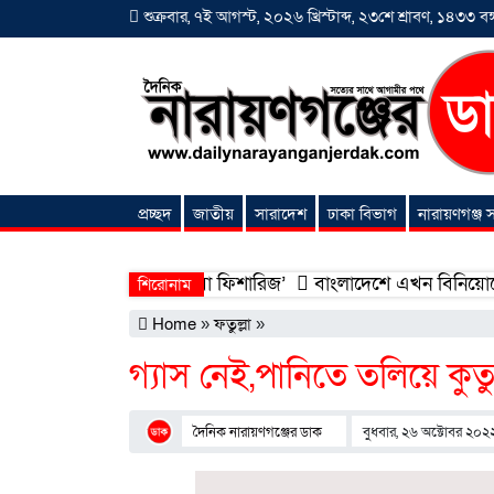
শুক্রবার, ৭ই আগস্ট, ২০২৬ খ্রিস্টাব্দ, ২৩শে শ্রাবণ, ১৪৩৩ বঙ্গ
প্রচ্ছদ
জাতীয়
সারাদেশ
ঢাকা বিভাগ
নারায়ণগঞ্জ
অনন্যা সংবাদ
ন হলো ‘শিফা মোহাম্মদিয়া ফিশারিজ’
বাংলাদেশে এখন বিনিয়োগের বড় সম
শিরোনাম
Home
»
ফতুল্লা
»
গ্যাস নেই,পানিতে তলিয়ে কু
দৈনিক নারায়ণগঞ্জের ডাক
বুধবার, ২৬ অক্টোবর ২০২২ |