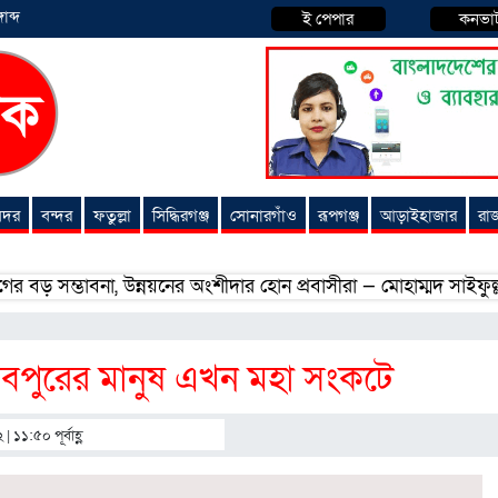
াব্দ
ই পেপার
কনভা
 সদর
বন্দর
ফতুল্লা
সিদ্ধিরগঞ্জ
সোনারগাঁও
রূপগঞ্জ
আড়াইহাজার
রা
্ভাবনা, উন্নয়নের অংশীদার হোন প্রবাসীরা — মোহাম্মদ সাইফুল্লাহ্
তুবপুরের মানুষ এখন মহা সংকটে
 ১১:৫০ পূর্বাহ্ণ