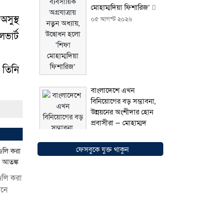
মোহাম্মদিয়া ফিশারিজ’
সুস্থ
০৫ আগস্ট ২০২৬
ভার্ট
 তিনি
বাংলাদেশে এখন
বিনিয়োগের বড় সম্ভাবনা,
উন্নয়নের অংশীদার হোন
প্রবাসীরা — মোহাম্মদ
সাইফুল্লাহ্
০৫ আগস্ট
২০২৬
ফেসবুকে যুক্ত থাকুন
গুলি করা
মনে
সোনারগাঁওয়ে ভয়াবহ
লোডশেডিংয়ে জনজীবন