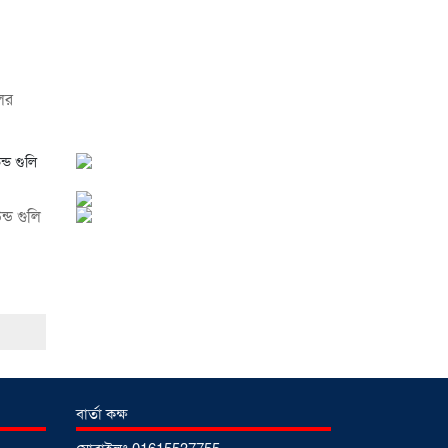
চরমভাবে বিপর্যস্ত
০৩
আগস্ট ২০২৬
ের
আড়াইহাজারে বান্টি বাজারে
৫ গ্রাম হেরোইনসহ যুবক
গ্রেপ্তার
০৩ আগস্ট ২০২৬
ন্ড গুলি
আড়াইহাজারে জেলেদের
জালে উঠে এলো শর্টগান
০৩ আগস্ট ২০২৬
বার্তা কক্ষ