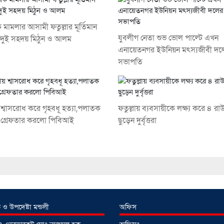
মামলার আসামী ফতুল্লার মূর্তিমান
যুবলীগ নেতা শুভ ভোল পাল্টে এখন
ুই সহদয় মিঠুন ও আলম
এনায়েতনগর ইউনিয়ন মৎস্যজীবী দল
সভাপতি
য় শ্বাসরোধ করে গৃহবধূ হত্যা,পলাতক
ফতুল্লায় ব্যবসায়ীকে লক্ষ্য করে ৪ রাউ
কে গ্রেফতার করলো পিবিআই
ছুড়েন দুর্বৃত্তরা
 ও উপদেষ্টা মন্ডলী
অফিস