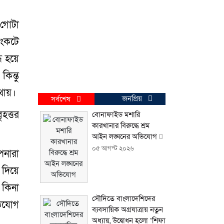
 গোটা
সংকটে
 হয়ে
িন্তু
ায়।
জনপ্রিয়
সর্বশেষ
ৃহত্তর
বোনাফাইড মশারি
কারখানার বিরুদ্ধে শ্রম
আইন লঙ্ঘনের অভিযোগ
০৫ আগস্ট ২০২৬
পনারা
দিয়ে
 কিনা
সৌদিতে বাংলাদেশিদের
ভিযোগ
ব্যবসায়িক অগ্রযাত্রায় নতুন
অধ্যায়, উদ্বোধন হলো ‘শিফা