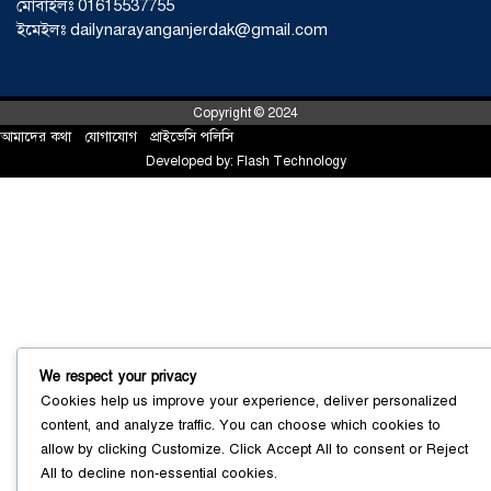
মোবাইলঃ 01615537755
বাংলাদেশে এখন বিনিয়োগের বড় সম্ভাবনা,
ইমেইলঃ dailynarayanganjerdak@gmail.com
উন্নয়নের অংশীদার হোন প্রবাসীরা —
মোহাম্মদ সাইফুল্লাহ্
০৫ আগস্ট ২০২৬
Copyright © 2024
আমাদের কথা
!
যোগাযোগ
!
প্রাইভেসি পলিসি
সোনারগাঁওয়ে ভয়াবহ লোডশেডিংয়ে
Developed by:
Flash Technology
জনজীবন চরমভাবে বিপর্যস্ত
০৩ আগস্ট
২০২৬
আড়াইহাজারে বান্টি বাজারে ৫ গ্রাম
হেরোইনসহ যুবক গ্রেপ্তার
০৩ আগস্ট ২০২৬
We respect your privacy
Cookies help us improve your experience, deliver personalized
content, and analyze traffic. You can choose which cookies to
allow by clicking
Customize
. Click
Accept All
to consent or
Reject
All
to decline non-essential cookies.