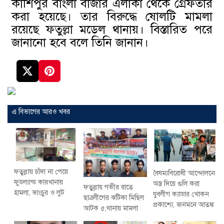
কাশিপুর বাংলা বাজার এলাকা থেকে গ্রেফতার
করা হয়েছে। তার বিরুদ্ধে ষোলটি মামলা
রয়েছে ফতুল্লা মডেল থানায়। বিস্তারিত পরে
জানানো হবে বলে তিনি জানান।
এ বিভাগের আরও খবর
ফতুল্লায় চাঁদা না পেয়ে
বৈষম্যবিরোধী আন্দোলনে
ফুডল্যান্ড কারখানায়
অস্ত্র দিয়ে গুলি করা
ফতুল্লায় গভীর রাতে
হামলা, ভাংচুর ও লুট
যুবলীগ ক্যাডার খোকন
ছাত্রলীগের ঝটিকা মিছিল
প্রকাশ্যে, জনমনে আতঙ্ক
আটক ৫,থানায় মামলা