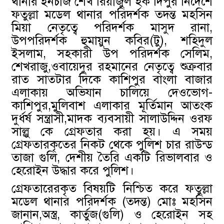
থানার ইনচার্জ শেখ রিয়াজুল হক দিপুর নির্দেশে
ফতুল্লা মডেল থানার পরিদর্শক তদন্ত মহসিন
মিয়া নেতৃত্বে পরিদর্শক মাসুদ রানা,
উপপরিদর্শক হুমায়ুন কবির(টু), শহিদুল
ইসলাম, সহকারী উপ পরিদর্শক সেলিম,
শেখরাজু,ওবায়েদুর রহমানের নেতৃত্বে শুক্রবার
রাত সাতটার দিকে কাশিপুর বাংলা বাজার
এলাকায় অভিযান চালিয়ে দেওভোগ-
কাশিপুর,মুলিবাশ এলাকার মূর্তিমান আতংক
দুর্ধর্ষ সন্ত্রাসী,মাদক ব্যবসায়ী সালাউদ্দিন ওরফ
সাল্লু কে গ্রেফতার করা হয়। এ সময়
গ্রেফতারকৃতের নিকট থেকে পুলিশ চার রাউন্ড
তাজা গুলি, দেশীয় তৈরি একটি রিভালবার ও
হেরোইন উদ্ধার করে পুলিশ।
গ্রেফতারেরকৃত বিষয়টি নিশ্চিত করে ফতুল্লা
মডেল থানার পরিদর্শক (তদন্ত) মোঃ মহসিন
জানান,অস্ত্র, কার্তুজ(গুলি) ও হেরোইন সহ