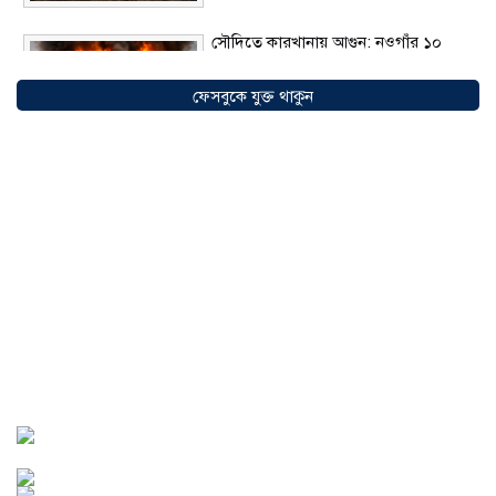
সৌদিতে কারখানায় আগুন: নওগাঁর ১০
বাংলাদেশির মৃত্যু নিশ্চিতের দাবি
১০
আগস্ট ২০২৬
ফেসবুকে যুক্ত থাকুন
সৌদি আরবের ভিশন ২০৩০: নতুন
বিনিয়োগ, ব্যবসা ও কর্মসংস্থানের সম্ভাবনায়
এগিয়ে বাংলাদেশিরা
০৯ আগস্ট ২০২৬
আড়াইহাজারে নারীকে ব্যবহার করে ‘হানি
ট্র্যাপ’, অপহরণের পর মুক্তিপণ আদায়,
গ্রেপ্তার ৩
০৮ আগস্ট ২০২৬
আন্তর্জাতিক আদিবাসী দিবস ২০২৬: