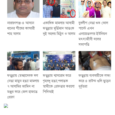
নারায়ণগঞ্জ-৪ আসনে
একাধিক মামলার আসামী
যুবলীগ নেতা শুভ ভোল
ধানের শীষের কান্ডারী
ফতুল্লার মূর্তিমান আতংক
পাল্টে এখন
শাহ আলম
দুই সহদয় মিঠুন ও আলম
এনায়েতনগর ইউনিয়ন
মৎস্যজীবী দলের
সভাপতি
ফতুল্লায় স্বেচ্ছাসেবক দল
ফতুল্লায় শ্বাসরোধ করে
ফতুল্লায় ব্যবসায়ীকে লক্ষ্য
নেতা মামুন হত্যা মামলায়
গৃহবধূ হত্যা,পলাতক
করে ৪ রাউন্ড গুলি ছুড়েন
৭ আসামির জামিন না
স্বামীকে গ্রেফতার করলো
দুর্বৃত্তরা
মঞ্জুর করে জেল হাজতে
পিবিআই
প্রেরণ