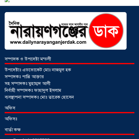
বৈচিত্র্যের বাংলাদেশে সমঅধিকারের প্রত্যাশা
০৮ আগস্ট ২০২৬
বোনাফাইড মশারি কারখানার বিরুদ্ধে শ্রম
আইন লঙ্ঘনের অভিযোগ
০৫ আগস্ট ২০২৬
সম্পাদক ও উপদেষ্টা মন্ডলী
উপদেষ্টাঃ এডভোকেট মোঃ নাজমুল হক
সম্পাদকঃ পাপ্পি আক্তার
সহ সম্পাদকঃ মুহাম্মদ আলী
নির্বাহী সম্পাদকঃ ফাহাদুল ইসলাম
ব্যবস্থাপনা সম্পাদকঃ মোঃ তারেক হোসেন
সৌদিতে বাংলাদেশিদের ব্যবসায়িক
অফিস
অগ্রযাত্রায় নতুন অধ্যায়, উদ্বোধন হলো ‘শিফা
অফিসঃ
মোহাম্মদিয়া ফিশারিজ’
০৫ আগস্ট ২০২৬
বার্তা কক্ষ