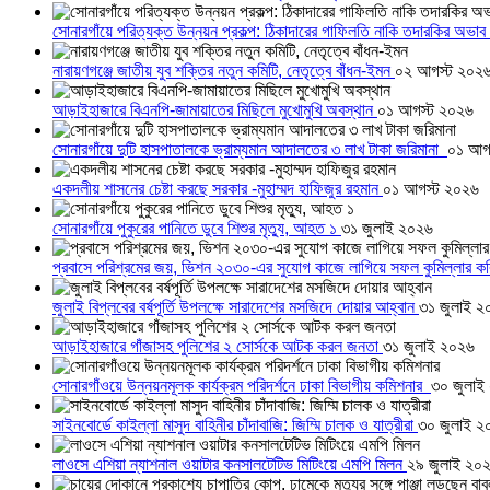
সোনারগাঁয়ে পরিত্যক্ত উন্নয়ন প্রকল্প: ঠিকাদারের গাফিলতি নাকি তদারকির অভাব
নারায়ণগঞ্জে জাতীয় যুব শক্তির নতুন কমিটি, নেতৃত্বে বাঁধন-ইমন
০২ আগস্ট ২০২
আড়াইহাজারে বিএনপি-জামায়াতের মিছিলে মুখোমুখি অবস্থান
০১ আগস্ট ২০২৬
সোনারগাঁয়ে দুটি হাসপাতালকে ভ্রাম্যমান আদালতের ৩ লাখ টাকা জরিমানা
০১ আগ
একদলীয় শাসনের চেষ্টা করছে সরকার -মুহাম্মদ হাফিজুর রহমান
০১ আগস্ট ২০২৬
সোনারগাঁয়ে পুকুরের পানিতে ডুবে শিশুর মৃত্যু, আহত ১
৩১ জুলাই ২০২৬
প্রবাসে পরিশ্রমের জয়, ভিশন ২০৩০-এর সুযোগ কাজে লাগিয়ে সফল কুমিল্লার ক
জুলাই বিপ্লবের বর্ষপূর্তি উপলক্ষে সারাদেশের মসজিদে দোয়ার আহ্বান
৩১ জুলাই ২
আড়াইহাজারে গাঁজাসহ পুলিশের ২ সোর্সকে আটক করল জনতা
৩১ জুলাই ২০২৬
সোনারগাঁওয়ে উন্নয়নমূলক কার্যক্রম পরিদর্শনে ঢাকা বিভাগীয় কমিশনার
৩০ জুলাই
সাইনবোর্ডে কাইল্লা মাসুদ বাহিনীর চাঁদাবাজি: জিম্মি চালক ও যাত্রীরা
৩০ জুলাই ২
লাওসে এশিয়া ন্যাশনাল ওয়াটার কনসালটেটিভ মিটিংয়ে এমপি মিলন
২৯ জুলাই ২০