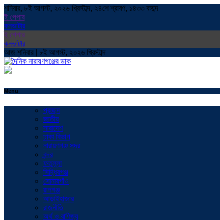
শনিবার, ৮ই আগস্ট, ২০২৬ খ্রিস্টাব্দ, ২৪শে শ্রাবণ, ১৪৩৩ বঙ্গাব্দ
ই পেপার
কনভাটার
ই পেপার
কনভাটার
আজ শনিবার | ৮ই আগস্ট, ২০২৬ খ্রিস্টাব্দ
Menu
প্রচ্ছদ
জাতীয়
সারাদেশ
ঢাকা বিভাগ
নারায়ণগঞ্জ সদর
বন্দর
ফতুল্লা
সিদ্ধিরগঞ্জ
সোনারগাঁও
রূপগঞ্জ
আড়াইহাজার
রাজনীতি
অর্থ ও বাণিজ্য