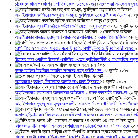
চায়ের দোকানে প্রকাশ্যে চাপাতির কোপ, ঢামেকে মৃত্যুর সঙ্গে পাঞ্জা লড়ছেন বাবুল
আড়াইহাজারে মস‌জি‌দের অজুখানা ভাঙচুর, মুসল্লিকে হত্যাচেষ্টার অভিযোগ
২৮ জু
আড়াইহাজারে প্রবাসীর স্ত্রীকে ধর্ষণের অভিযোগে ভাসুর গ্রেপ্তার
২৮ জুলাই ২০২
আড়াইহাজার বাজারে ভ্রাম্যমাণ আদালতের অভিযান, ৫ দোকানিকে জরিমানা
২৮ জ
রোগী নিয়ে হাসপাতালে যাওয়ার পথে ছিনতাই, গণপিটুনিতে ১ ছিনতাইকারী আহত
২
রিয়াদের আল ওয়ালিদ রিসোর্টে এনটিভির ২৩তম প্রতিষ্ঠাবার্ষিকী ও সাংস্কৃতিক অনুষ্
কালাপাহাড়িয়া ইউনিয়ন আবাবিল সংসদের নতুন কমিটি গঠন
২৬ জুলাই ২০২৬
চালাকচরে প্রকাশ্য দিবালোকে আড়াই লাখ টাকা ছিনতাই
২৫ জুলাই ২০২৬
আড়াইহাজারে ভ্রাম্যমাণ আদালতের অভিযানে ২ মাদক ব্যবসায়ীর কারাদণ্ড
২৩ জ
আড়াইহাজারে গৃহবধূ মায়া মৃত্যু ও পরকীয়া ধামাচাপা দিতে পোস্টমর্টেম রিপোর্টের
কালাপাহাড়িয়ায় আবাবিল সংসদের জরুরি সভা, সর্বস্তরের আলেম ও সদস্যদের উপ
সিদ্ধিরগঞ্জ থানার ওসি এমদাদুল যোগদানের পর থেকেই ৩৪ ধারা বাণিজ্য তুঙ্গে
২০ 
রিয়াদে প্রবাসী ব্রাহ্মণবাড়িয়া জেলা বিএনপির উদ্যোগে অ্যাডভোকেট হারুন অর 