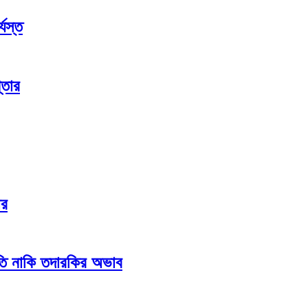
যস্ত
্তার
ার
লতি নাকি তদারকির অভাব