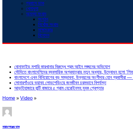
প্রবাসে ডাক
খেলাধুলা
অনন্যা সংবাদ
সংগঠন
নিখোঁজ সংবাদ
সাক্ষাৎকার
বিনোদন
শিরোনাম
বোনাফাইড মশারি কারখানার বিরুদ্ধে শ্রম আইন লঙ্ঘনের অভিযোগ
সৌদিতে বাংলাদেশিদের ব্যবসায়িক অগ্রযাত্রায় নতুন অধ্যায়, উদ্বোধন হলো ‘শিফা
বাংলাদেশে এখন বিনিয়োগের বড় সম্ভাবনা, উন্নয়নের অংশীদার হোন প্রবাসীরা — ম
সোনারগাঁওয়ে ভয়াবহ লোডশেডিংয়ে জনজীবন চরমভাবে বিপর্যস্ত
আড়াইহাজারে বান্টি বাজারে ৫ গ্রাম হেরোইনসহ যুবক গ্রেপ্তার
Home
»
Video
»
নারায়ণগঞ্জের ডাক