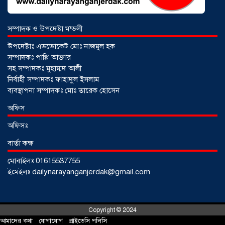
সম্পাদক ও উপদেষ্টা মন্ডলী
উপদেষ্টাঃ এডভোকেট মোঃ নাজমুল হক
সম্পাদকঃ পাপ্পি আক্তার
সহ সম্পাদকঃ মুহাম্মদ আলী
নির্বাহী সম্পাদকঃ ফাহাদুল ইসলাম
ব্যবস্থাপনা সম্পাদকঃ মোঃ তারেক হোসেন
আড়াইহাজারে জেলেদের জালে উঠে এলো
অফিস
শর্টগান
০৩ আগস্ট ২০২৬
অফিসঃ
বার্তা কক্ষ
মোবাইলঃ 01615537755
ইমেইলঃ dailynarayanganjerdak@gmail.com
Copyright © 2024
আমাদের কথা
!
যোগাযোগ
!
প্রাইভেসি পলিসি