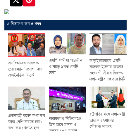
এ বিভাগের আরও খবর
এসপি শামীমা পারভীন
আড়াইহাজারের এমপি
এনবিআরের ভারপ্রাপ্ত
ও সাড়ে ৯শত কোটি
নজরুল ইসলাম আজাদ
চেয়ারম্যান নিয়োগ নিয়ে
টাকা
সহযোগী সীমার বিরুদ্ধে
রাজনৈতিক বিতর্ক
প্রধানমন্ত্রীর দফতরে চিঠি
রাষ্ট্রপতির সঙ্গে প্রধানমন্ত্রী
প্রধানমন্ত্রী বলেন কথা কম
নারায়ণগঞ্জ সিদ্ধিরগঞ্জে
তারেক রহমানের
কাজ বেশি করতে হবে।
তিন মাসে মাদক ও
সৌজন্য সাক্ষাৎ
কথা কম খেলতে হবে
অস্ত্রসহ ১৫৪ মামলা: