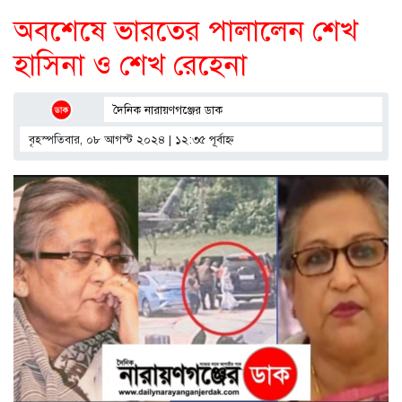
অবশেষে ভারতের পালালেন শেখ
হাসিনা ও শেখ রেহেনা
দৈনিক নারায়ণগঞ্জের ডাক
বৃহস্পতিবার, ০৮ আগস্ট ২০২৪ | ১২:৩৫ পূর্বাহ্ণ