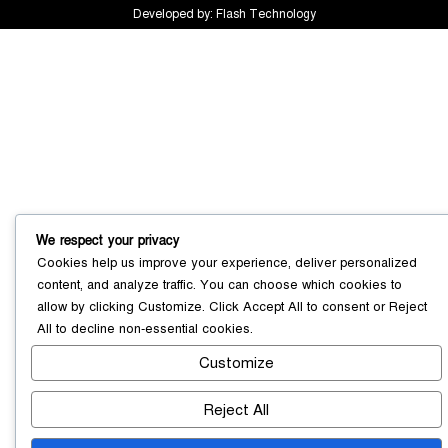
Developed by:
Flash Technology
সোনারগাঁয়ে ৬৮ পিস ইয়াবাসহ নারী মাদক
ব্যবসায়ী গ্রেফতার
০৩ আগস্ট ২০২৬
We respect your privacy
সোনারগাঁয়ে পরিত্যক্ত উন্নয়ন প্রকল্প:
Cookies help us improve your experience, deliver personalized
ঠিকাদারের গাফিলতি নাকি তদারকির অভাব
content, and analyze traffic. You can choose which cookies to
০২ আগস্ট ২০২৬
allow by clicking
Customize
. Click
Accept All
to consent or
Reject
All
to decline non-essential cookies.
Customize
নারায়ণগঞ্জে জাতীয় যুব শক্তির নতুন কমিটি,
নেতৃত্বে বাঁধন-ইমন
০২ আগস্ট ২০২৬
Reject All