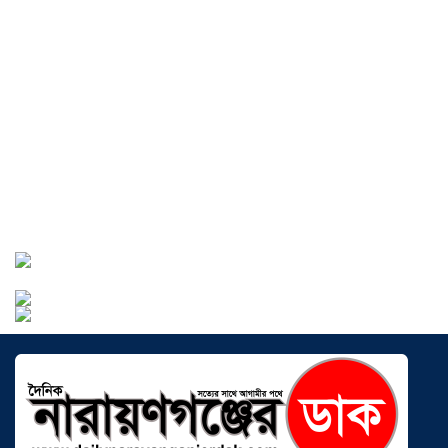
বাংলাদেশে এখন বিনিয়োগের বড় সম্ভাবনা,
উন্নয়নের অংশীদার হোন প্রবাসীরা —
মোহাম্মদ সাইফুল্লাহ্
০৫ আগস্ট ২০২৬
সোনারগাঁওয়ে ভয়াবহ লোডশেডিংয়ে
জনজীবন চরমভাবে বিপর্যস্ত
০৩ আগস্ট
২০২৬
আড়াইহাজারে বান্টি বাজারে ৫ গ্রাম
হেরোইনসহ যুবক গ্রেপ্তার
০৩ আগস্ট ২০২৬