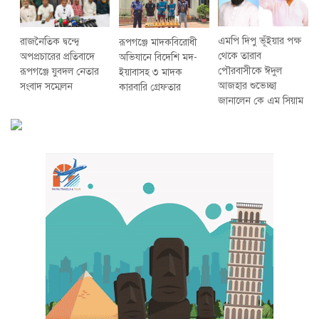
এমপি দিপু ভূঁইয়ার পক্ষ
রাজনৈতিক দ্বন্দ্বে
রূপগঞ্জে মাদকবিরোধী
থেকে তারাব
অপপ্রচারের প্রতিবাদে
অভিযানে বিদেশি মদ-
পৌরবাসীকে ঈদুল
‎রূপগঞ্জে যুবদল নেতার
ইয়াবাসহ ৩ মাদক
আজহার শুভেচ্ছা
সংবাদ সম্মেলন ‎
কারবারি গ্রেফতার
জানালেন কে এম সিয়াম