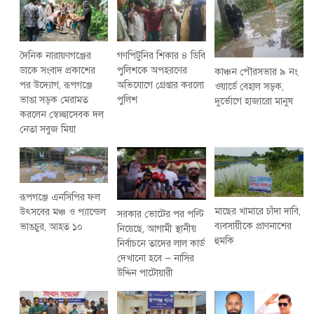
দৈনিক নারায়ণগঞ্জের
গণপিটুনির শিকার ৪ ডিবি
ডাকে সংবাদ প্রকাশের
পুলিশকে অপহরণের
কাঞ্চন পৌরসভার ৯ নং
পর উদ্যোগ, রূপগঞ্জে
অভিযোগে গ্রেপ্তার করলো
ওয়ার্ডে বেহাল সড়ক,
ভাঙা সড়ক মেরামত
পুলিশ
দুর্ভোগে হাজারো মানুষ
করলেন স্বেচ্ছাসেবক দল
নেতা সবুজ মিয়া
রূপগঞ্জে এনসিপির ফল
মাছের খামারে চাঁদা দাবি,
উৎসবের মঞ্চ ও প্যান্ডেল
সরকার ভোটের পর পল্টি
ব্যবসায়ীকে প্রাণনাশের
ভাঙচুর, আহত ১০
নিয়েছে, আগামী স্থানীয়
হুমকি
নির্বাচনে তাদের লাল কার্ড
দেখানো হবে — নাসির
উদ্দিন পাটোয়ারী