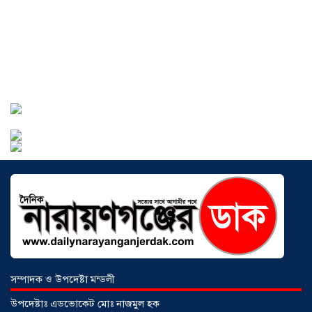
বাংলাদেশে এখন বিনিয়োগের বড় সম্ভাবনা,
উন্নয়নের অংশীদার হোন প্রবাসীরা —
মোহাম্মদ সাইফুল্লাহ্
০৫ আগস্ট ২০২৬
সোনারগাঁওয়ে ভয়াবহ লোডশেডিংয়ে
জনজীবন চরমভাবে বিপর্যস্ত
০৩ আগস্ট
২০২৬
আড়াইহাজারে বান্টি বাজারে ৫ গ্রাম
হেরোইনসহ যুবক গ্রেপ্তার
০৩ আগস্ট ২০২৬
সম্পাদক ও উপদেষ্টা মন্ডলী
উপদেষ্টাঃ এডভোকেট মোঃ নাজমুল হক