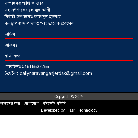
সম্পাদকঃ পাপ্পি আক্তার
সহ সম্পাদকঃ মুহাম্মদ আলী
নির্বাহী সম্পাদকঃ ফাহাদুল ইসলাম
ব্যবস্থাপনা সম্পাদকঃ মোঃ তারেক হোসেন
অফিস
অফিসঃ
বার্তা কক্ষ
মোবাইলঃ 01615537755
আড়াইহাজারে জেলেদের জালে উঠে এলো
ইমেইলঃ dailynarayanganjerdak@gmail.com
শর্টগান
০৩ আগস্ট ২০২৬
Copyright © 2024
আমাদের কথা
!
যোগাযোগ
!
প্রাইভেসি পলিসি
Developed by:
Flash Technology