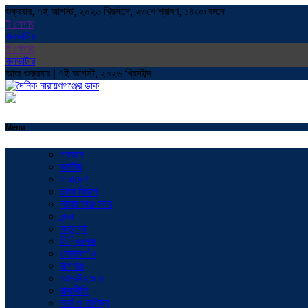
শুক্রবার, ৭ই আগস্ট, ২০২৬ খ্রিস্টাব্দ, ২৩শে শ্রাবণ, ১৪৩৩ বঙ্গাব্দ
ই পেপার
কনভাটার
ই পেপার
কনভাটার
আজ শুক্রবার | ৭ই আগস্ট, ২০২৬ খ্রিস্টাব্দ
Menu
প্রচ্ছদ
জাতীয়
সারাদেশ
ঢাকা বিভাগ
নারায়ণগঞ্জ সদর
বন্দর
ফতুল্লা
সিদ্ধিরগঞ্জ
সোনারগাঁও
রূপগঞ্জ
আড়াইহাজার
রাজনীতি
অর্থ ও বাণিজ্য