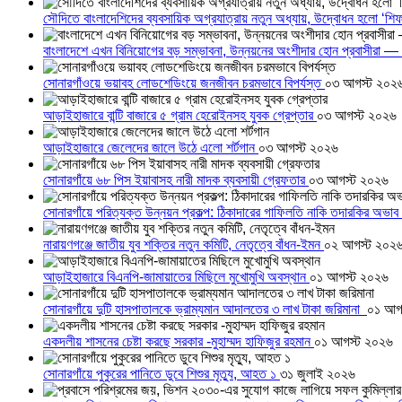
সৌদিতে বাংলাদেশিদের ব্যবসায়িক অগ্রযাত্রায় নতুন অধ্যায়, উদ্বোধন হলো ‘শিফ
বাংলাদেশে এখন বিনিয়োগের বড় সম্ভাবনা, উন্নয়নের অংশীদার হোন প্রবাসীরা — ম
সোনারগাঁওয়ে ভয়াবহ লোডশেডিংয়ে জনজীবন চরমভাবে বিপর্যস্ত
০৩ আগস্ট ২০২
আড়াইহাজারে বান্টি বাজারে ৫ গ্রাম হেরোইনসহ যুবক গ্রেপ্তার
০৩ আগস্ট ২০২৬
আড়াইহাজারে জেলেদের জালে উঠে এলো শর্টগান
০৩ আগস্ট ২০২৬
সোনারগাঁয়ে ৬৮ পিস ইয়াবাসহ নারী মাদক ব্যবসায়ী গ্রেফতার
০৩ আগস্ট ২০২৬
সোনারগাঁয়ে পরিত্যক্ত উন্নয়ন প্রকল্প: ঠিকাদারের গাফিলতি নাকি তদারকির অভাব
নারায়ণগঞ্জে জাতীয় যুব শক্তির নতুন কমিটি, নেতৃত্বে বাঁধন-ইমন
০২ আগস্ট ২০২
আড়াইহাজারে বিএনপি-জামায়াতের মিছিলে মুখোমুখি অবস্থান
০১ আগস্ট ২০২৬
সোনারগাঁয়ে দুটি হাসপাতালকে ভ্রাম্যমান আদালতের ৩ লাখ টাকা জরিমানা
০১ আগ
একদলীয় শাসনের চেষ্টা করছে সরকার -মুহাম্মদ হাফিজুর রহমান
০১ আগস্ট ২০২৬
সোনারগাঁয়ে পুকুরের পানিতে ডুবে শিশুর মৃত্যু, আহত ১
৩১ জুলাই ২০২৬