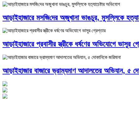
আড়াইহাজারে মস‌জি‌দের অজুখানা ভাঙচুর, মুসল্লিকে হত্যা
আড়াইহাজারে প্রবাসীর স্ত্রীকে ধর্ষণের অভিযোগে ভাসুর গ্র
আড়াইহাজার বাজারে ভ্রাম্যমাণ আদালতের অভিযান, ৫ দো