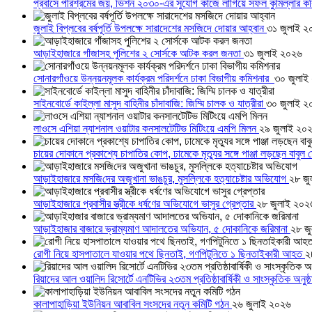
প্রবাসে পরিশ্রমের জয়, ভিশন ২০৩০-এর সুযোগ কাজে লাগিয়ে সফল কুমিল্লার ক
জুলাই বিপ্লবের বর্ষপূর্তি উপলক্ষে সারাদেশের মসজিদে দোয়ার আহ্বান
৩১ জুলাই ২
আড়াইহাজারে গাঁজাসহ পুলিশের ২ সোর্সকে আটক করল জনতা
৩১ জুলাই ২০২৬
সোনারগাঁওয়ে উন্নয়নমূলক কার্যক্রম পরিদর্শনে ঢাকা বিভাগীয় কমিশনার
৩০ জুলাই
সাইনবোর্ডে কাইল্লা মাসুদ বাহিনীর চাঁদাবাজি: জিম্মি চালক ও যাত্রীরা
৩০ জুলাই ২
লাওসে এশিয়া ন্যাশনাল ওয়াটার কনসালটেটিভ মিটিংয়ে এমপি মিলন
২৯ জুলাই ২০
চায়ের দোকানে প্রকাশ্যে চাপাতির কোপ, ঢামেকে মৃত্যুর সঙ্গে পাঞ্জা লড়ছেন বাবুল
আড়াইহাজারে মস‌জি‌দের অজুখানা ভাঙচুর, মুসল্লিকে হত্যাচেষ্টার অভিযোগ
২৮ জু
আড়াইহাজারে প্রবাসীর স্ত্রীকে ধর্ষণের অভিযোগে ভাসুর গ্রেপ্তার
২৮ জুলাই ২০২
আড়াইহাজার বাজারে ভ্রাম্যমাণ আদালতের অভিযান, ৫ দোকানিকে জরিমানা
২৮ জ
রোগী নিয়ে হাসপাতালে যাওয়ার পথে ছিনতাই, গণপিটুনিতে ১ ছিনতাইকারী আহত
২
রিয়াদের আল ওয়ালিদ রিসোর্টে এনটিভির ২৩তম প্রতিষ্ঠাবার্ষিকী ও সাংস্কৃতিক অনুষ্
কালাপাহাড়িয়া ইউনিয়ন আবাবিল সংসদের নতুন কমিটি গঠন
২৬ জুলাই ২০২৬