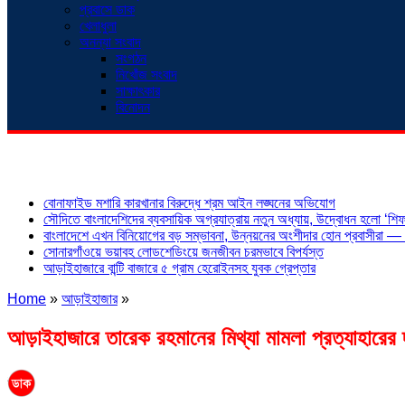
প্রবাসে ডাক
খেলাধুলা
অনন্যা সংবাদ
সংগঠন
নিখোঁজ সংবাদ
সাক্ষাৎকার
বিনোদন
শিরোনাম
বোনাফাইড মশারি কারখানার বিরুদ্ধে শ্রম আইন লঙ্ঘনের অভিযোগ
সৌদিতে বাংলাদেশিদের ব্যবসায়িক অগ্রযাত্রায় নতুন অধ্যায়, উদ্বোধন হলো ‘শিফা
বাংলাদেশে এখন বিনিয়োগের বড় সম্ভাবনা, উন্নয়নের অংশীদার হোন প্রবাসীরা — ম
সোনারগাঁওয়ে ভয়াবহ লোডশেডিংয়ে জনজীবন চরমভাবে বিপর্যস্ত
আড়াইহাজারে বান্টি বাজারে ৫ গ্রাম হেরোইনসহ যুবক গ্রেপ্তার
Home
»
আড়াইহাজার
»
আড়াইহাজারে তারেক রহমানের মিথ্যা মামলা প্রত্যাহারের 