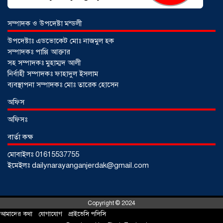
সম্পাদক ও উপদেষ্টা মন্ডলী
উপদেষ্টাঃ এডভোকেট মোঃ নাজমুল হক
সম্পাদকঃ পাপ্পি আক্তার
সহ সম্পাদকঃ মুহাম্মদ আলী
নির্বাহী সম্পাদকঃ ফাহাদুল ইসলাম
ব্যবস্থাপনা সম্পাদকঃ মোঃ তারেক হোসেন
অফিস
অফিসঃ
বার্তা কক্ষ
মোবাইলঃ 01615537755
আড়াইহাজারে জেলেদের জালে উঠে এলো
ইমেইলঃ dailynarayanganjerdak@gmail.com
শর্টগান
০৩ আগস্ট ২০২৬
Copyright © 2024
আমাদের কথা
!
যোগাযোগ
!
প্রাইভেসি পলিসি