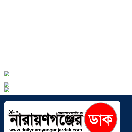
সৌদিতে বাংলাদেশিদের ব্যবসায়িক
অগ্রযাত্রায় নতুন অধ্যায়, উদ্বোধন হলো ‘শিফা
মোহাম্মদিয়া ফিশারিজ’
০৫ আগস্ট ২০২৬
বাংলাদেশে এখন বিনিয়োগের বড় সম্ভাবনা,
উন্নয়নের অংশীদার হোন প্রবাসীরা —
মোহাম্মদ সাইফুল্লাহ্
০৫ আগস্ট ২০২৬
সোনারগাঁওয়ে ভয়াবহ লোডশেডিংয়ে
জনজীবন চরমভাবে বিপর্যস্ত
০৩ আগস্ট
২০২৬
আড়াইহাজারে বান্টি বাজারে ৫ গ্রাম
হেরোইনসহ যুবক গ্রেপ্তার
০৩ আগস্ট ২০২৬