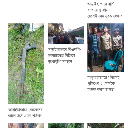
আড়াইহাজারে বান্টি
বাজারে ৫ গ্রাম
হেরোইনসহ যুবক গ্রেপ্তার
আড়াইহাজারে বিএনপি-
জামায়াতের মিছিলে
মুখোমুখি অবস্থান
আড়াইহাজারে গাঁজাসহ
পুলিশের ২ সোর্সকে
আটক করল জনতা
আড়াইহাজারে জেলেদের
জালে উঠে এলো শর্টগান