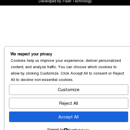
Developed by:
Flash Technology
We respect your privacy
Cookies help us improve your experience, deliver personalized
content, and analyze traffic. You can choose which cookies to
সোনারগাঁয়ে ৬৮ পিস ইয়াবাসহ নারী মাদক
allow by clicking
Customize
. Click
Accept All
to consent or
Reject
ব্যবসায়ী গ্রেফতার
০৩ আগস্ট ২০২৬
All
to decline non-essential cookies.
Customize
Reject All
সোনারগাঁয়ে পরিত্যক্ত উন্নয়ন প্রকল্প:
ঠিকাদারের গাফিলতি নাকি তদারকির অভাব
Accept All
০২ আগস্ট ২০২৬
Powered by