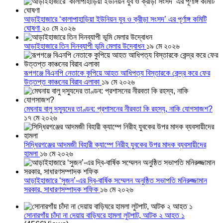
আড়াইহাজারে ‘কালাপাহাড়িয়া ইউনিয়ন যুব ও ক্রীড়া সংসদ’ এর পূর্ণাঙ্গ কমিটি
ঘোষণা
২০ মে ২০২৬
আড়াইহাজারে তিন দিনব্যাপী ভূমি মেলার উদ্বোধন
১৯ মে ২০২৬
রূপগঞ্জে বিএনপি নেতাকে কুপিয়ে আহত আধিপত্য বিস্তারকে কেন্দ্র করে ফের
উত্তপ্ত কাঞ্চনের বিরাব এলাকা
১৯ মে ২০২৬
মেঘনায় বালু দস্যুদের তাণ্ডব: প্রশাসনের নীরবতা কি রহস্য, নাকি যোগসাজশ?
১৭ মে ২০২৬
সিদ্ধিরগঞ্জের আদমজী বিহারী ক্যাম্পে নিরীহ যুবকের উপর মাদক ব্যবসায়ীদের
হামলা
১৬ মে ২০২৬
আড়াইহাজারে ‘সুজন’-এর দ্বি-বার্ষিক সম্মেলন অনুষ্ঠিত সভাপতি মনিরুজ্জামান
সরকার, সাধারণসম্পাদক শফিক
১৬ মে ২০২৬
সোনারগাঁয় চাঁদা না দেয়ায় বাড়িঘরে হামলা লুটপাট, আটক ২ আহত ১