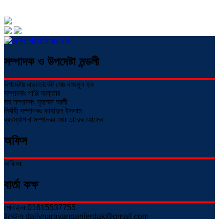
সম্পাদক ও উপদেষ্টা মন্ডলী
উপদেষ্টাঃ এডভোকেট মোঃ নাজমুল হক
সম্পাদকঃ পাপ্পি আক্তার
সহ সম্পাদকঃ মুহাম্মদ আলী
নির্বাহী সম্পাদকঃ ফাহাদুল ইসলাম
ব্যবস্থাপনা সম্পাদকঃ মোঃ তারেক হোসেন
অফিস
অফিসঃ
বার্তা কক্ষ
মোবাইলঃ 01615537755
ইমেইলঃ dailynarayanganjerdak@gmail.com