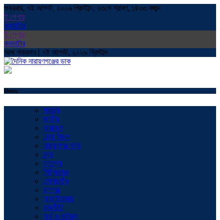
শুক্রবার, ৭ই আগস্ট, ২০২৬ খ্রিস্টাব্দ, ২৩শে শ্রাবণ, ১৪৩৩ বঙ্গাব্দ
ই পেপার
কনভাটার
ই পেপার
কনভাটার
আজ শুক্রবার | ৭ই আগস্ট, ২০২৬ খ্রিস্টাব্দ
Menu
প্রচ্ছদ
জাতীয়
সারাদেশ
ঢাকা বিভাগ
নারায়ণগঞ্জ সদর
বন্দর
ফতুল্লা
সিদ্ধিরগঞ্জ
সোনারগাঁও
রূপগঞ্জ
আড়াইহাজার
রাজনীতি
অর্থ ও বাণিজ্য