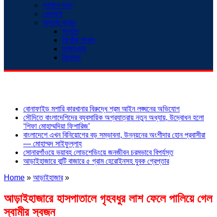
প্রবাসে ডাক
খেলাধুলা
অনন্যা সংবাদ
সংগঠন
নিখোঁজ সংবাদ
সাক্ষাৎকার
বিনোদন
শিরোনাম
বোনাফাইড মশারি কারখানার বিরুদ্ধে শ্রম আইন লঙ্ঘনের অভিযোগ
সৌদিতে বাংলাদেশিদের ব্যবসায়িক অগ্রযাত্রায় নতুন অধ্যায়, উদ্বোধন হলো
‘শিফা মোহাম্মদিয়া ফিশারিজ’
বাংলাদেশে এখন বিনিয়োগের বড় সম্ভাবনা, উন্নয়নের অংশীদার হোন প্রবাসীরা
— মোহাম্মদ সাইফুল্লাহ্
সোনারগাঁওয়ে ভয়াবহ লোডশেডিংয়ে জনজীবন চরমভাবে বিপর্যস্ত
আড়াইহাজারে বান্টি বাজারে ৫ গ্রাম হেরোইনসহ যুবক গ্রেপ্তার
Home
»
আড়াইহাজার
»
আড়াইহাজারে হাসপাতালে গৃহবধুর লাশ ফেলে পালিয়ে গেল
স্বামীর স্বজন