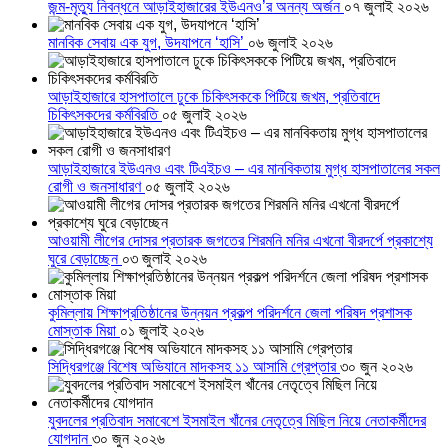
জন্ম-মৃত্যু নিবন্ধনে আড়াইহাজারের ইউএনও’র অনন্য অর্জন
০৭ জুলাই ২০২৬
মানবিক সেবায় এক যুগ, উদযাপনে ‘হাসি’
০৬ জুলাই ২০২৬
আড়াইহাজারে হাসপাতালে ঢুকে চিকিৎসককে পিটিয়ে জখম, প্রতিবাদে
চিকিৎসকদের কর্মবিরতি
০৫ জুলাই ২০২৬
আড়াইহাজারে ইউএনও এবং টিএইচও – এর মানবিকতায় মুগ্ধ হাসপাতালের সকল
রোগী ও জনসাধারণ
০৫ জুলাই ২০২৬
আওয়ামী লীগের দোসর প্রতারক জগতের শিরমনি মনির এখনো বীরদর্পে প্রকাশ্যে
ঘুরে বেড়াচ্ছেন
০৩ জুলাই ২০২৬
কুমিল্লায় শিক্ষাপ্রতিষ্ঠানের উন্নয়ন প্রকল্প পরিদর্শনে জেলা পরিষদ প্রশাসক
মোস্তাক মিয়া
০১ জুলাই ২০২৬
সিদ্ধিরগঞ্জে বিশেষ অভিযানে মাদকসহ ১১ আসামি গ্রেপ্তার
৩০ জুন ২০২৬
যুবদলের প্রতিবাদ সমাবেশে ইসমাইল খাঁনের নেতৃত্বে মিছিল নিয়ে নেতাকর্মীদের
যোগদান
৩০ জুন ২০২৬