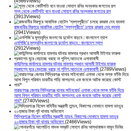
(4566Views)
শূন্য থেকে কোটিপতি বনে যাওয়া সোহাগ রনির অন্ধকার জগতের গল্প
(3913Views)
রাজধানীর মিরপুরে আবাসিক হোটেল ‘স্বপ্নপুরীতে’ চলছে রমরমা দেহ ব্যবসা
(2941Views)
এলপিজি’র মূল্যবৃদ্ধি জনগণের দুর্ভোগ বাড়বে : বাংলাদেশ ন্যাপ
(2912Views)
কাউন্সিলর কার্যালয়ে হামলার ঘটনায় মামলার প্রধান আসামী টাইগার ফারুক
প্রকাশ্যে ঘুরে বেড়াচ্ছে ধরছে না পুলিশ,আতংকে এলাকাবাসী
(2789Views)
নারায়ণগঞ্জ জেলার সিদ্ধিরগঞ্জ থানার সাইনবোর্ড এলাকা থেকে শুল্ক ফাঁকি দিয়ে
আসা বিপুল পরিমান ভারতীয় শাড়ি কাপড়সহ এক জনকে আটক করেছে কোস্ট
গার্ড*
(2740Views)
সিদ্ধিরগঞ্জে হিমেল বাহিনীর সন্ত্রাসী তান্ডব, বিকাশের দোকানে হামলা ভাংচুর
২০হাজার টাকা লুট থানায় অভিযোগ
(2466Views)