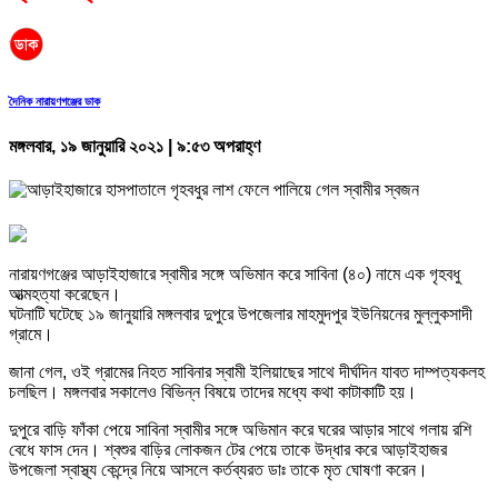
দৈনিক নারায়ণগঞ্জের ডাক
মঙ্গলবার, ১৯ জানুয়ারি ২০২১ | ৯:৫৩ অপরাহ্ণ
নারায়ণগঞ্জের আড়াইহাজারে স্বামীর সঙ্গে অভিমান করে সাবিনা (৪০) নামে এক গৃহবধু
আত্মহত্যা করেছেন।
ঘটনাটি ঘটেছে ১৯ জানুয়ারি মঙ্গলবার দুপুরে উপজেলার মাহমুদপুর ইউনিয়নের মুল্লুকসাদী
গ্রামে।
জানা গেল, ওই গ্রামের নিহত সাবিনার স্বামী ইলিয়াছের সাথে দীর্ঘদিন যাবত দাম্পত্যকলহ
চলছিল। মঙ্গলবার সকালেও বিভিন্ন বিষয়ে তাদের মধ্যে কথা কাটাকাটি হয়।
দুপুরে বাড়ি ফাঁকা পেয়ে সাবিনা স্বামীর সঙ্গে অভিমান করে ঘরের আড়ার সাথে গলায় রশি
বেধে ফাস দেন। শ্বশুর বাড়ির লোকজন টের পেয়ে তাকে উদ্ধার করে আড়াইহাজর
উপজেলা স্বাস্থ্য কেন্দ্রে নিয়ে আসলে কর্তব্যরত ডাঃ তাকে মৃত ঘোষণা করেন।