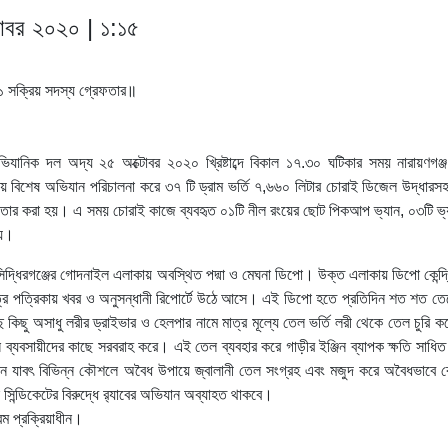
টোবর ২০২০ | ১:১৫
ভিযানিক দল অদ্য ২৫ অক্টোবর ২০২০ খ্রিষ্টাব্দে বিকাল ১৭.৩০ ঘটিকার সময় নারায়ণগঞ্
কায় বিশেষ অভিযান পরিচালনা করে ৩৭ টি ড্রাম ভর্তি ৭,৬৬০ লিটার চোরাই ডিজেল উদ্ধারস
ফতার করা হয়। এ সময় চোরাই কাজে ব্যবহৃত ০১টি নীল রংয়ের ছোট পিকআপ ভ্যান, ০৩টি ভ্
হয়।
 সিদ্ধিরগঞ্জের গোদনাইল এলাকায় অবস্থিত পদ্মা ও মেঘনা ডিপো। উক্ত এলাকায় ডিপো কেন্দ্
ত্র পত্রিকায় খবর ও অনুসন্ধানী রিপোর্টে উঠে আসে। এই ডিপো হতে প্রতিদিন শত শত তে
 কিছু অসাধু লরীর ড্রাইভার ও হেলপার নামে মাত্র মূল্যে তেল ভর্তি লরী থেকে তেল চুরি কর
্যবসায়ীদের কাছে সরবরাহ করে। এই তেল ব্যবহার করে গাড়ীর ইঞ্জিন ব্যাপক ক্ষতি সাধিত
ন যাবৎ বিভিন্ন কৌশলে অবৈধ উপায়ে জ্বালানী তেল সংগ্রহ এবং মজুদ করে অবৈধভাবে ক
িন্ডিকেটের বিরুদ্ধে র‌্যাবের অভিযান অব্যাহত থাকবে।
রম প্রক্রিয়াধীন।