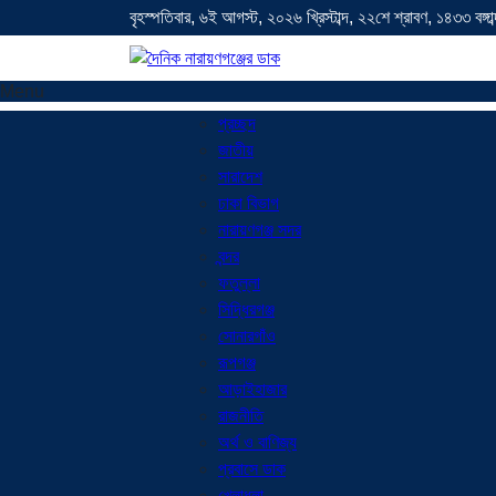
বৃহস্পতিবার, ৬ই আগস্ট, ২০২৬ খ্রিস্টাব্দ, ২২শে শ্রাবণ, ১৪৩৩ বঙ্গাব্
Menu
প্রচ্ছদ
জাতীয়
সারাদেশ
ঢাকা বিভাগ
নারায়ণগঞ্জ সদর
বন্দর
ফতুল্লা
সিদ্ধিরগঞ্জ
সোনারগাঁও
রূপগঞ্জ
আড়াইহাজার
রাজনীতি
অর্থ ও বাণিজ্য
প্রবাসে ডাক
খেলাধুলা