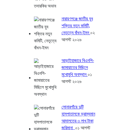
নারায়ণগঞ্জে জাতীয় যুব
শক্তির নতুন কমিটি,
নেতৃত্বে বাঁধন-ইমন
০২
আগস্ট ২০২৬
আড়াইহাজারে বিএনপি-
জামায়াতের মিছিলে
মুখোমুখি অবস্থান
০১
আগস্ট ২০২৬
সোনারগাঁয়ে দুটি
হাসপাতালকে ভ্রাম্যমান
আদালতের ৩ লাখ টাকা
জরিমানা
০১ আগস্ট