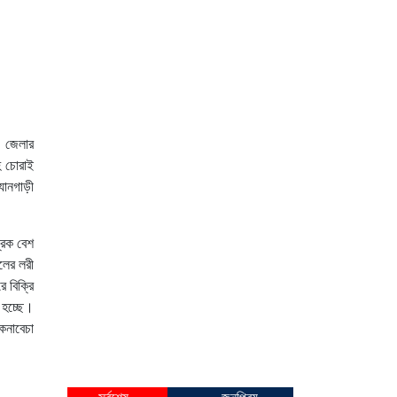
জ জেলার
হ চোরাই
যানগাড়ী
রিক বেশ
লের লরী
ে বিক্রি
 হচ্ছে।
েনাবেচা