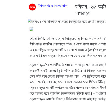
রবিবার, ২৫ অক্
দৈনিক নারায়ণগঞ্জের ডাক
অপরাহ্ণ
প্রেসবিজ্ঞিপি: গোপন তথ্যের ভিত্তিতে র‌্যাব-১১ এর একটি আ
সিদ্ধিরগঞ্জ থানাধীন গোদনাইল পদ¥া রোড বারমা স্ট্যান্ড এলা
চক্রের সক্রিয় সদস্য আসামী ১। মোঃ শাহাজাহান (৩৫)’কে গ্রে
ও চোরাই ডিজেল ক্রয়-বিক্রয়ের নগদ ৫০,৬০০/- টাকা জব্দ করা 
গ্রেফতারকৃত’কে প্রাথমিক জিজ্ঞাসাবাদ ও অনুসন্ধানে জানা যায়,
কয়েকটি চোরাই তেলের সিন্ডিকেট গড়ে উঠেছে যা বিভিন্ন সময় প
তেল ভর্তি করে দেশের বিভিন্ন অঞ্চলে যায়। এই সিন্ডিকেটের কাছে
করে। চোরাই চক্র এই তেলের সাথে ভেজাল তেল মিশিয়ে বিভিন্ন ব
গ্রেফতারকৃত আসামী পলাতক আসামীর পরষ্পর যোগসাজশে দীর্ঘদি
করে আসছে বলে প্রাথমিক জিজ্ঞাসাবাদে স্বীকার করে। এই চোরাই স
গ্রেফতারকৃত আসামীর বিরুদ্ধে সিদ্ধিরগঞ্জ থানায় আইনানুগ কার্যক্