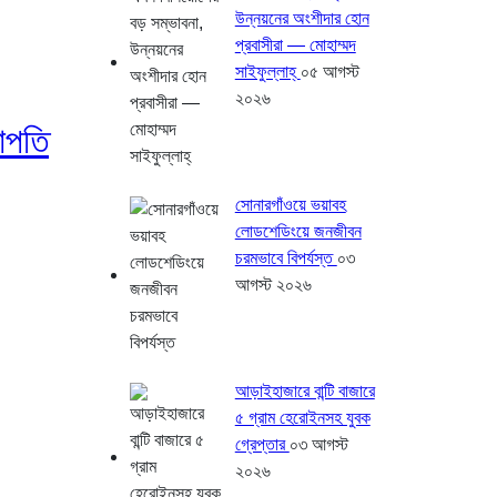
উন্নয়নের অংশীদার হোন
প্রবাসীরা — মোহাম্মদ
সাইফুল্লাহ্
০৫ আগস্ট
২০২৬
ভাপতি
সোনারগাঁওয়ে ভয়াবহ
লোডশেডিংয়ে জনজীবন
চরমভাবে বিপর্যস্ত
০৩
আগস্ট ২০২৬
আড়াইহাজারে বান্টি বাজারে
৫ গ্রাম হেরোইনসহ যুবক
গ্রেপ্তার
০৩ আগস্ট
২০২৬