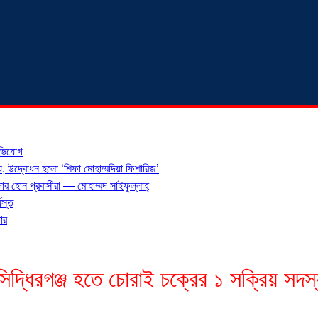
অভিযোগ
য়, উদ্বোধন হলো ‘শিফা মোহাম্মদিয়া ফিশারিজ’
র হোন প্রবাসীরা — মোহাম্মদ সাইফুল্লাহ্
যস্ত
ার
সিদ্ধিরগঞ্জ হতে চোরাই চক্রের ১ সক্রিয় সদস