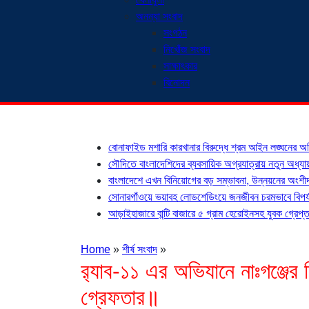
অনন্যা সংবাদ
সংগঠন
নিখোঁজ সংবাদ
সাক্ষাৎকার
বিনোদন
শিরোনাম
বোনাফাইড মশারি কারখানার বিরুদ্ধে শ্রম আইন লঙ্ঘনের 
সৌদিতে বাংলাদেশিদের ব্যবসায়িক অগ্রযাত্রায় নতুন অধ্যা
বাংলাদেশে এখন বিনিয়োগের বড় সম্ভাবনা, উন্নয়নের অংশীদা
সোনারগাঁওয়ে ভয়াবহ লোডশেডিংয়ে জনজীবন চরমভাবে বিপর্
আড়াইহাজারে বান্টি বাজারে ৫ গ্রাম হেরোইনসহ যুবক গ্রেপ্ত
Home
»
শীর্ষ সংবাদ
»
র‌্যাব-১১ এর অভিযানে নাঃগঞ্জের 
গ্রেফতার॥