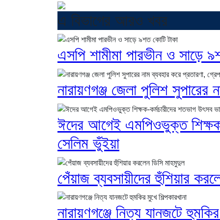
এ বিভাগের আরও খবর
এসপি শামীমা পারভীন ও সাড়ে ৯
নারায়ণগঞ্জ জেলা পুলিশ সুপারের 
ঈদের আগেই এমপিওভুক্ত শিক্ষক-
সেলিম ভুঁইয়া
পেঁয়াজ ব্যবসায়ীদের হুঁশিয়ার করল
নারায়ণগঞ্জে নিত্য যানজটে হুমকির 