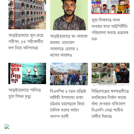
ভুয়া শিক্ষাগত সনদ
ব্যবহার করে আইপিটিভি
পরিচালনা করছে প্রতারক
আড়াইহাজারে ভুল প্রশ্নে
আড়াইহাজারে মা–বাবাকে
চক্র
পরীক্ষা, ৫৪ পরীক্ষার্থীর
মারধর: ভ্রাম্যমাণ
ফল নিয়ে অনিশ্চয়তা
আদালতে ছেলের ২
মাসের কারাদণ্ড
আড়াইহাজারে পানিতে
বিএনপির ৪৭তম প্রতিষ্ঠা
সিদ্ধিরগঞ্জের কদমতলীতে
ডুবে শিশুর মৃত্যু
বার্ষিকী উপলক্ষ্যে ঢাকা-
মসজিদের নির্মাণ কাজে
চট্টগ্রাম মহাসড়কে জিয়া
বাঁধা দেওয়ার অভিযোগ
সৈনিক দলের বর্ণাঢ্য
বিএনপি নেতা শামীম
আনন্দ র‌্যালী
ডালীর বিরুদ্ধে