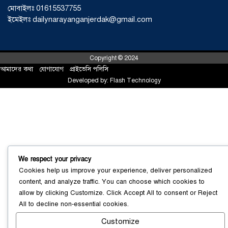
মোবাইলঃ 01615537755
ইমেইলঃ dailynarayanganjerdak@gmail.com
Copyright © 2024
আমাদের কথা
!
যোগাযোগ
!
প্রাইভেসি পলিসি
Developed by:
Flash Technology
সোনারগাঁয়ে ৬৮ পিস ইয়াবাসহ নারী মাদক
ব্যবসায়ী গ্রেফতার
০৩ আগস্ট ২০২৬
We respect your privacy
Cookies help us improve your experience, deliver personalized
content, and analyze traffic. You can choose which cookies to
allow by clicking
Customize
. Click
Accept All
to consent or
Reject
All
to decline non-essential cookies.
সোনারগাঁয়ে পরিত্যক্ত উন্নয়ন প্রকল্প:
ঠিকাদারের গাফিলতি নাকি তদারকির অভাব
Customize
০২ আগস্ট ২০২৬