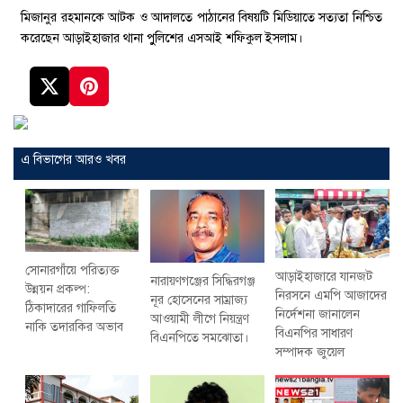
মিজানুর রহমানকে আটক ও আদালতে পাঠানের বিষয়টি মিডিয়াতে সত্যতা নিশ্চিত
করেছেন আড়াইহাজার থানা পুুলিশের এসআই শফিকুল ইসলাম।
এ বিভাগের আরও খবর
সোনারগাঁয়ে পরিত্যক্ত
আড়াইহাজারে যানজট
নারায়ণগঞ্জের সিদ্ধিরগঞ্জ
উন্নয়ন প্রকল্প:
নিরসনে এমপি আজাদের
নূর হোসেনের সাম্রাজ্য
ঠিকাদারের গাফিলতি
নির্দেশনা জানালেন
আওয়ামী লীগে নিয়ন্ত্রণ
নাকি তদারকির অভাব
বিএনপির সাধারণ
বিএনপিতে সমঝোতা।
সম্পাদক জুয়েল