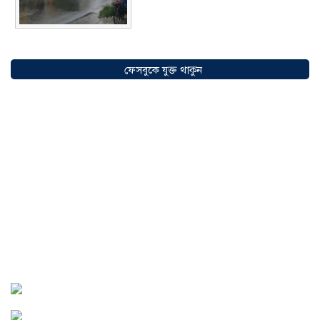
সৌদিতে বাংলাদেশিদের ব্যবসায়িক
অগ্রযাত্রায় নতুন অধ্যায়, উদ্বোধন হলো ‘শিফা
ফেসবুকে যুক্ত থাকুন
মোহাম্মদিয়া ফিশারিজ’
০৫ আগস্ট ২০২৬
বাংলাদেশে এখন বিনিয়োগের বড় সম্ভাবনা,
উন্নয়নের অংশীদার হোন প্রবাসীরা —
মোহাম্মদ সাইফুল্লাহ্
০৫ আগস্ট ২০২৬
সোনারগাঁওয়ে ভয়াবহ লোডশেডিংয়ে
জনজীবন চরমভাবে বিপর্যস্ত
০৩ আগস্ট
২০২৬
আড়াইহাজারে বান্টি বাজারে ৫ গ্রাম